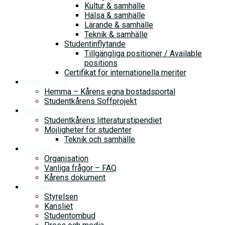
Kultur & samhälle
Hälsa & samhälle
Lärande & samhälle
Teknik & samhälle
Studentinflytande
Tillgängliga positioner / Available
positions
Certifikat för internationella meriter
Hitta bostad
Hemma – Kårens egna bostadsportal
Studentkårens Soffprojekt
Jobb och stipendium
Studentkårens litteraturstipendiet
Möjligheter för studenter
Teknik och samhälle
Om oss
Organisation
Vanliga frågor – FAQ
Kårens dokument
Kontakt
Styrelsen
Kansliet
Studentombud