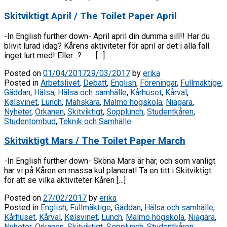
Skitviktigt April / The Toilet Paper April
-In English further down- April april din dumma sill!! Har du
blivit lurad idag? Kårens aktiviteter för april är det i alla fall
inget lurt med! Eller…? […]
Posted on
01/04/2017
29/03/2017
by
erika
Posted in
Arbetslivet
,
Debatt
,
English
,
Föreningar
,
Fullmäktige
,
Gäddan
,
Hälsa
,
Hälsa och samhälle
,
Kårhuset
,
Kårval
,
Kølsvinet
,
Lunch
,
Mahskara
,
Malmö högskola
,
Niagara
,
Nyheter
,
Orkanen
,
Skitviktigt
,
Sopplunch
,
Studentkåren
,
Studentombud
,
Teknik och Samhälle
Skitviktigt Mars / The Toilet Paper March
-In English further down- Sköna Mars är här, och som vanligt
har vi på Kåren en massa kul planerat! Ta en titt i Skitviktigt
för att se vilka aktiviteter Kåren […]
Posted on
27/02/2017
by
erika
Posted in
English
,
Fullmäktige
,
Gäddan
,
Hälsa och samhälle
,
Kårhuset
,
Kårval
,
Kølsvinet
,
Lunch
,
Malmö högskola
,
Niagara
,
Nyheter
,
Orkanen
,
Skitviktigt
,
Sopplunch
,
Studentkåren
,