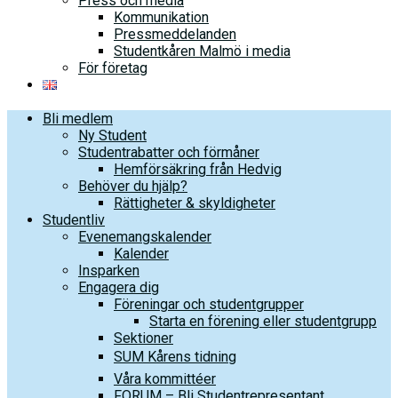
Press och media
Kommunikation
Pressmeddelanden
Studentkåren Malmö i media
För företag
Bli medlem
Ny Student
Studentrabatter och förmåner
Hemförsäkring från Hedvig
Behöver du hjälp?
Rättigheter & skyldigheter
Studentliv
Evenemangskalender
Kalender
Insparken
Engagera dig
Föreningar och studentgrupper
Starta en förening eller studentgrupp
Sektioner
SUM Kårens tidning
Våra kommittéer
FORUM – Bli Studentrepresentant