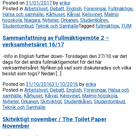
Posted on
31/01/2017
by
erika
Posted in
Arbetslivet
,
Debatt
,
English
,
Föreningar
,
Fullmäktige
,
Hälsa och samhälle
,
Kårhuset
,
Kårval
,
Kølsvinet
,
Malmö
högskola
,
Niagara
,
Nyheter
,
Orkanen
,
Studentkåren
,
Studentombud
,
Teknik och Samhälle
Tagged
fullmäktige
,
FUM
Sammanfattning av Fullmäktigemöte 2 –
verksamhetsåret 16/17
-Info in English further down- Torsdagen den 27/10 var det
dags för det andra fullmäktigemötet för det här
verksamhetsåret. Nyfiken på vad som diskuterades och vilka
beslut som togs? Nedan […]
Posted on
31/10/2016
31/10/2016
by
erika
Posted in
Arbetslivet
,
Debatt
,
English
,
Föreningar
,
Hälsa och
samhälle
,
Kårhuset
,
Kårval
,
Kølsvinet
,
Malmö högskola
,
Nyheter
,
Orkanen
,
Skitviktigt
,
Studentkåren
,
Studentombud
,
Teknik och Samhälle
Skitviktigt november / The Toilet Paper
November