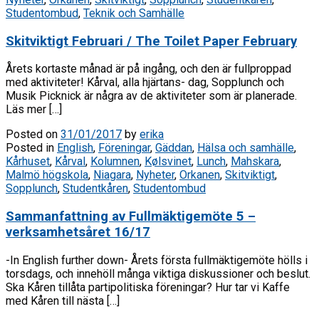
Studentombud
,
Teknik och Samhälle
Skitviktigt Februari / The Toilet Paper February
Årets kortaste månad är på ingång, och den är fullproppad
med aktiviteter! Kårval, alla hjärtans- dag, Sopplunch och
Musik Picknick är några av de aktiviteter som är planerade.
Läs mer […]
Posted on
31/01/2017
by
erika
Posted in
English
,
Föreningar
,
Gäddan
,
Hälsa och samhälle
,
Kårhuset
,
Kårval
,
Kolumnen
,
Kølsvinet
,
Lunch
,
Mahskara
,
Malmö högskola
,
Niagara
,
Nyheter
,
Orkanen
,
Skitviktigt
,
Sopplunch
,
Studentkåren
,
Studentombud
Sammanfattning av Fullmäktigemöte 5 –
verksamhetsåret 16/17
-In English further down- Årets första fullmäktigemöte hölls i
torsdags, och innehöll många viktiga diskussioner och beslut.
Ska Kåren tillåta partipolitiska föreningar? Hur tar vi Kaffe
med Kåren till nästa […]