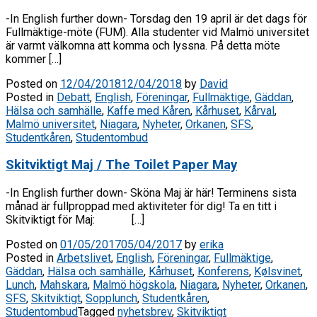
-In English further down- Torsdag den 19 april är det dags för
Fullmäktige-möte (FUM). Alla studenter vid Malmö universitet
är varmt välkomna att komma och lyssna. På detta möte
kommer […]
Posted on
12/04/2018
12/04/2018
by
David
Posted in
Debatt
,
English
,
Föreningar
,
Fullmäktige
,
Gäddan
,
Hälsa och samhälle
,
Kaffe med Kåren
,
Kårhuset
,
Kårval
,
Malmö universitet
,
Niagara
,
Nyheter
,
Orkanen
,
SFS
,
Studentkåren
,
Studentombud
Skitviktigt Maj / The Toilet Paper May
-In English further down- Sköna Maj är här! Terminens sista
månad är fullproppad med aktiviteter för dig! Ta en titt i
Skitviktigt för Maj: […]
Posted on
01/05/2017
05/04/2017
by
erika
Posted in
Arbetslivet
,
English
,
Föreningar
,
Fullmäktige
,
Gäddan
,
Hälsa och samhälle
,
Kårhuset
,
Konferens
,
Kølsvinet
,
Lunch
,
Mahskara
,
Malmö högskola
,
Niagara
,
Nyheter
,
Orkanen
,
SFS
,
Skitviktigt
,
Sopplunch
,
Studentkåren
,
Studentombud
Tagged
nyhetsbrev
,
Skitviktigt