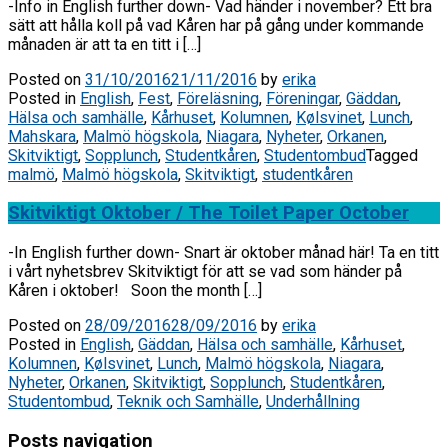
-Info in English further down- Vad händer i november? Ett bra
sätt att hålla koll på vad Kåren har på gång under kommande
månaden är att ta en titt i […]
Posted on
31/10/2016
21/11/2016
by
erika
Posted in
English
,
Fest
,
Föreläsning
,
Föreningar
,
Gäddan
,
Hälsa och samhälle
,
Kårhuset
,
Kolumnen
,
Kølsvinet
,
Lunch
,
Mahskara
,
Malmö högskola
,
Niagara
,
Nyheter
,
Orkanen
,
Skitviktigt
,
Sopplunch
,
Studentkåren
,
Studentombud
Tagged
malmö
,
Malmö högskola
,
Skitviktigt
,
studentkåren
Skitviktigt Oktober / The Toilet Paper October
-In English further down- Snart är oktober månad här! Ta en titt
i vårt nyhetsbrev Skitviktigt för att se vad som händer på
Kåren i oktober! Soon the month […]
Posted on
28/09/2016
28/09/2016
by
erika
Posted in
English
,
Gäddan
,
Hälsa och samhälle
,
Kårhuset
,
Kolumnen
,
Kølsvinet
,
Lunch
,
Malmö högskola
,
Niagara
,
Nyheter
,
Orkanen
,
Skitviktigt
,
Sopplunch
,
Studentkåren
,
Studentombud
,
Teknik och Samhälle
,
Underhållning
Posts navigation