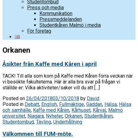
Studentombud
Press och media
Kommunikation
Pressmeddelanden
Studentkåren Malmö i media
För företag
Orkanen
Åsikter från Kaffe med Kåren i april
TACK! Till alla som kom på Kaffe med Kåren förra veckan när
vi besökte fakulteterna. Här är alla bra svar på frågan vi
ställde er: Vilka aktiviteter/saker vill du att […]
Posted on
26/04/2018
03/10/2018
by
David
Posted in
Debatt
,
English
,
Fullmäktige
,
Gäddan
,
Hälsa
,
Hälsa
och samhälle
,
Kaffe med Kåren
,
Kårhuset
,
Kårval
,
Malmö
universitet
,
Niagara
,
Nyheter
,
Orkanen
,
Studentkåren
,
Studentombud
,
Tävling
,
Underhållning
Välkommen till FUM-möte.