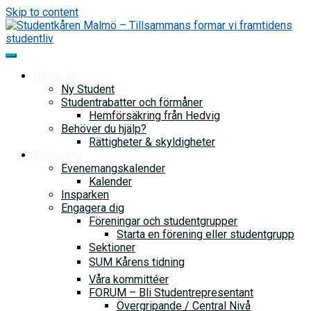
Skip to content
Bli medlem
Ny Student
Studentrabatter och förmåner
Hemförsäkring från Hedvig
Behöver du hjälp?
Rättigheter & skyldigheter
Studentliv
Evenemangskalender
Kalender
Insparken
Engagera dig
Föreningar och studentgrupper
Starta en förening eller studentgrupp
Sektioner
SUM Kårens tidning
Våra kommittéer
FORUM – Bli Studentrepresentant
Övergripande / Central Nivå