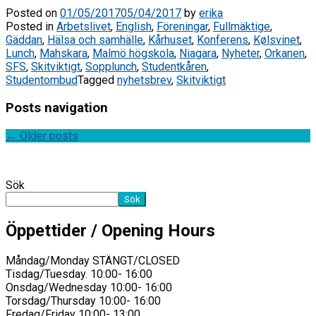
Posted on
01/05/2017
05/04/2017
by
erika
Posted in
Arbetslivet
,
English
,
Föreningar
,
Fullmäktige
,
Gäddan
,
Hälsa och samhälle
,
Kårhuset
,
Konferens
,
Kølsvinet
,
Lunch
,
Mahskara
,
Malmö högskola
,
Niagara
,
Nyheter
,
Orkanen
,
SFS
,
Skitviktigt
,
Sopplunch
,
Studentkåren
,
Studentombud
Tagged
nyhetsbrev
,
Skitviktigt
Posts navigation
←
Older posts
Sök
Sök
Öppettider / Opening Hours
Måndag/Monday STÄNGT/CLOSED
Tisdag/Tuesday. 10:00- 16:00
Onsdag/Wednesday 10:00- 16:00
Torsdag/Thursday 10:00- 16:00
Fredag/Friday 10:00- 13:00