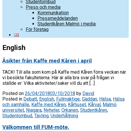
Studentombud
Press och media
Kommunikation
Pressmeddelanden
Studentkåren Malmö i media
För företag
English
Åsikter från Kaffe med Kåren i april
TACK! Till alla som kom på Kaffe med Kåren förra veckan när
vi besökte fakulteterna. Här är alla bra svar på frågan vi
ställde er: Vilka aktiviteter/saker vill du att […]
Posted on
26/04/2018
03/10/2018
by
David
Posted in
Debatt
,
English
,
Fullmäktige
,
Gäddan
,
Hälsa
,
Hälsa
och samhälle
,
Kaffe med Kåren
,
Kårhuset
,
Kårval
,
Malmö
universitet
,
Niagara
,
Nyheter
,
Orkanen
,
Studentkåren
,
Studentombud
,
Tävling
,
Underhållning
Välkommen till FUM-möte.