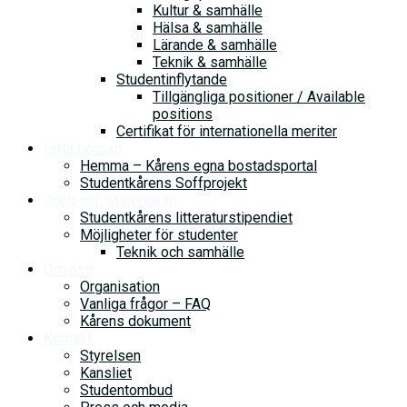
Kultur & samhälle
Hälsa & samhälle
Lärande & samhälle
Teknik & samhälle
Studentinflytande
Tillgängliga positioner / Available
positions
Certifikat för internationella meriter
Hitta bostad
Hemma – Kårens egna bostadsportal
Studentkårens Soffprojekt
Jobb och stipendium
Studentkårens litteraturstipendiet
Möjligheter för studenter
Teknik och samhälle
Om oss
Organisation
Vanliga frågor – FAQ
Kårens dokument
Kontakt
Styrelsen
Kansliet
Studentombud