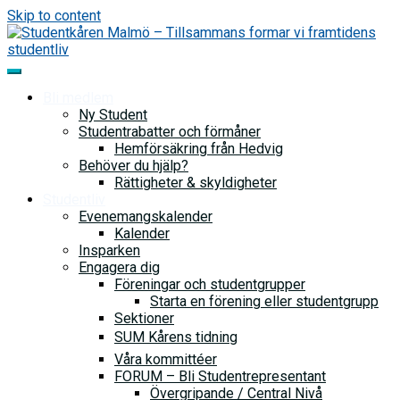
Skip to content
Bli medlem
Ny Student
Studentrabatter och förmåner
Hemförsäkring från Hedvig
Behöver du hjälp?
Rättigheter & skyldigheter
Studentliv
Evenemangskalender
Kalender
Insparken
Engagera dig
Föreningar och studentgrupper
Starta en förening eller studentgrupp
Sektioner
SUM Kårens tidning
Våra kommittéer
FORUM – Bli Studentrepresentant
Övergripande / Central Nivå