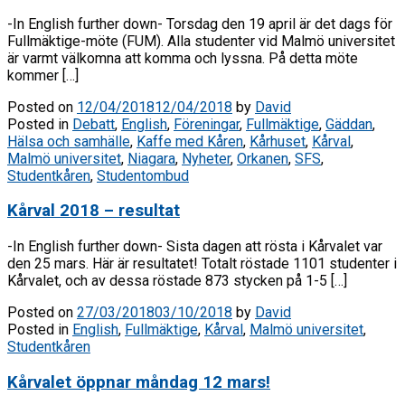
-In English further down- Torsdag den 19 april är det dags för
Fullmäktige-möte (FUM). Alla studenter vid Malmö universitet
är varmt välkomna att komma och lyssna. På detta möte
kommer […]
Posted on
12/04/2018
12/04/2018
by
David
Posted in
Debatt
,
English
,
Föreningar
,
Fullmäktige
,
Gäddan
,
Hälsa och samhälle
,
Kaffe med Kåren
,
Kårhuset
,
Kårval
,
Malmö universitet
,
Niagara
,
Nyheter
,
Orkanen
,
SFS
,
Studentkåren
,
Studentombud
Kårval 2018 – resultat
-In English further down- Sista dagen att rösta i Kårvalet var
den 25 mars. Här är resultatet! Totalt röstade 1101 studenter i
Kårvalet, och av dessa röstade 873 stycken på 1-5 […]
Posted on
27/03/2018
03/10/2018
by
David
Posted in
English
,
Fullmäktige
,
Kårval
,
Malmö universitet
,
Studentkåren
Kårvalet öppnar måndag 12 mars!