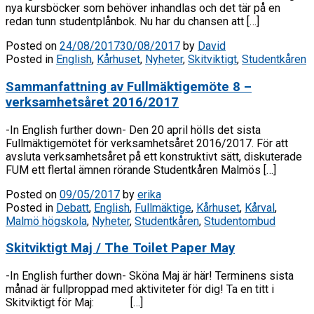
nya kursböcker som behöver inhandlas och det tär på en
redan tunn studentplånbok. Nu har du chansen att […]
Posted on
24/08/2017
30/08/2017
by
David
Posted in
English
,
Kårhuset
,
Nyheter
,
Skitviktigt
,
Studentkåren
Sammanfattning av Fullmäktigemöte 8 –
verksamhetsåret 2016/2017
-In English further down- Den 20 april hölls det sista
Fullmäktigemötet för verksamhetsåret 2016/2017. För att
avsluta verksamhetsåret på ett konstruktivt sätt, diskuterade
FUM ett flertal ämnen rörande Studentkåren Malmös […]
Posted on
09/05/2017
by
erika
Posted in
Debatt
,
English
,
Fullmäktige
,
Kårhuset
,
Kårval
,
Malmö högskola
,
Nyheter
,
Studentkåren
,
Studentombud
Skitviktigt Maj / The Toilet Paper May
-In English further down- Sköna Maj är här! Terminens sista
månad är fullproppad med aktiviteter för dig! Ta en titt i
Skitviktigt för Maj: […]