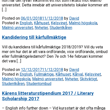
hört har det tyvärr inkommit ett hot som riktats mot Malmö
universitet. Detta innebär att universitetets lokaler kommer att
[…]
Posted on
06/01/2018
11/12/2018
by
David
Posted in
English
,
Kårhuset
,
Kølsvinet
,
Malmö högskola
,
Malmö universitet
,
Nyheter
,
Studentkåren
Kandidering till kårfullmäktige
Vill du kandidera till kårfullmäktige 2018/2019? Vill du veta
mer om hur det är att vara ordförande, vice ordförande, ombud
eller fullmäktigeledamot? Den 7e och 14e februari kommer
det vara […]
Posted on
12/12/2017
11/12/2018
by
David
Posted in
English
,
Fullmäktige
,
Kårhuset
,
Kårval
,
Kølsvinet
,
Malmö högskola
,
Malmö universitet
,
Nyheter
,
Skitviktigt
,
Studentkåren
,
Studentombud
Kårens litteraturstipendium 2017 / Literary
Scholarship 2017
– English info further down – Vid kursstart är det ofta många