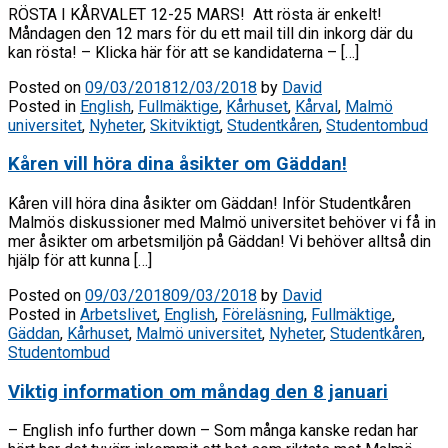
RÖSTA I KÅRVALET 12-25 MARS! Att rösta är enkelt!
Måndagen den 12 mars för du ett mail till din inkorg där du
kan rösta! – Klicka här för att se kandidaterna – […]
Posted on
09/03/2018
12/03/2018
by
David
Posted in
English
,
Fullmäktige
,
Kårhuset
,
Kårval
,
Malmö
universitet
,
Nyheter
,
Skitviktigt
,
Studentkåren
,
Studentombud
Kåren vill höra dina åsikter om Gäddan!
Kåren vill höra dina åsikter om Gäddan! Inför Studentkåren
Malmös diskussioner med Malmö universitet behöver vi få in
mer åsikter om arbetsmiljön på Gäddan! Vi behöver alltså din
hjälp för att kunna […]
Posted on
09/03/2018
09/03/2018
by
David
Posted in
Arbetslivet
,
English
,
Föreläsning
,
Fullmäktige
,
Gäddan
,
Kårhuset
,
Malmö universitet
,
Nyheter
,
Studentkåren
,
Studentombud
Viktig information om måndag den 8 januari
– English info further down – Som många kanske redan har