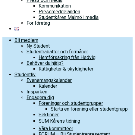
Press och media
Kommunikation
Pressmeddelanden
Studentkåren Malmö i media
För företag
Bli medlem
Ny Student
Studentrabatter och förmåner
Hemförsäkring från Hedvig
Behöver du hjälp?
Rättigheter & skyldigheter
Studentliv
Evenemangskalender
Kalender
Insparken
Engagera dig
Föreningar och studentgrupper
Starta en förening eller studentgrupp
Sektioner
SUM Kårens tidning
Våra kommittéer
FORUM – Bli Studentrepresentant