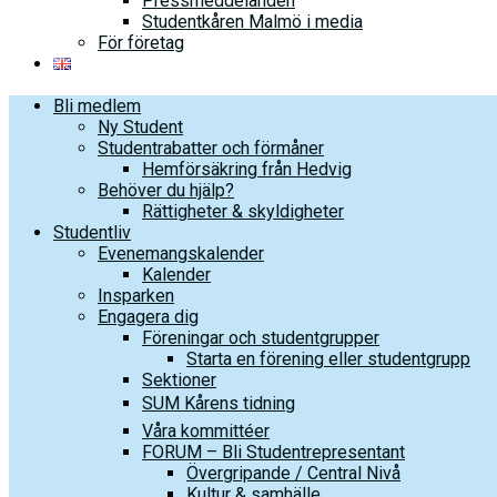
Pressmeddelanden
Studentkåren Malmö i media
För företag
Bli medlem
Ny Student
Studentrabatter och förmåner
Hemförsäkring från Hedvig
Behöver du hjälp?
Rättigheter & skyldigheter
Studentliv
Evenemangskalender
Kalender
Insparken
Engagera dig
Föreningar och studentgrupper
Starta en förening eller studentgrupp
Sektioner
SUM Kårens tidning
Våra kommittéer
FORUM – Bli Studentrepresentant
Övergripande / Central Nivå
Kultur & samhälle