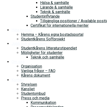
Hälsa & samhälle
Lärande & samhälle
Teknik & samhälle
Studentinflytande
Tillgängliga positioner / Available posit
Certifikat för internationella meriter
Hitta bostad
Hemma – Kårens egna bostadsportal
Studentkårens Soffprojekt
Jobb och stipendium
Studentkårens litteraturstipendiet
Möjligheter för studenter
Teknik och samhälle
Om oss
Organisation
Vanliga frågor – FAQ
Kårens dokument
Kontakt
Styrelsen
Kansliet
Studentombud
Press och media
Kommunikation