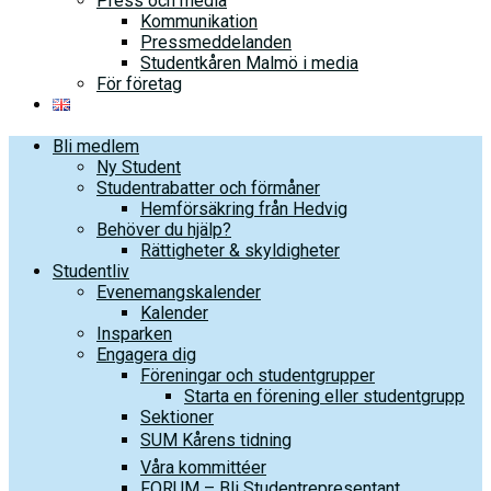
Press och media
Kommunikation
Pressmeddelanden
Studentkåren Malmö i media
För företag
Bli medlem
Ny Student
Studentrabatter och förmåner
Hemförsäkring från Hedvig
Behöver du hjälp?
Rättigheter & skyldigheter
Studentliv
Evenemangskalender
Kalender
Insparken
Engagera dig
Föreningar och studentgrupper
Starta en förening eller studentgrupp
Sektioner
SUM Kårens tidning
Våra kommittéer
FORUM – Bli Studentrepresentant