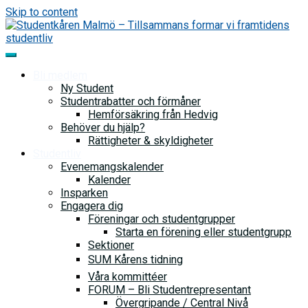
Skip to content
Bli medlem
Ny Student
Studentrabatter och förmåner
Hemförsäkring från Hedvig
Behöver du hjälp?
Rättigheter & skyldigheter
Studentliv
Evenemangskalender
Kalender
Insparken
Engagera dig
Föreningar och studentgrupper
Starta en förening eller studentgrupp
Sektioner
SUM Kårens tidning
Våra kommittéer
FORUM – Bli Studentrepresentant
Övergripande / Central Nivå