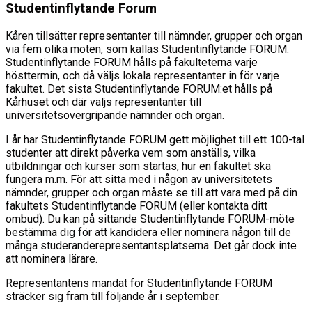
Studentinflytande Forum
Kåren tillsätter representanter till nämnder, grupper och organ
via fem olika möten, som kallas Studentinflytande FORUM.
Studentinflytande FORUM hålls på fakulteterna varje
hösttermin, och då väljs lokala representanter in för varje
fakultet. Det sista Studentinflytande FORUM:et hålls på
Kårhuset och där väljs representanter till
universitetsövergripande nämnder och organ.
I år har Studentinflytande FORUM gett möjlighet till ett 100-tal
studenter att direkt påverka vem som anställs, vilka
utbildningar och kurser som startas, hur en fakultet ska
fungera m.m. För att sitta med i någon av universitetets
nämnder, grupper och organ måste se till att vara med på din
fakultets Studentinflytande FORUM (eller kontakta ditt
ombud). Du kan på sittande Studentinflytande FORUM-möte
bestämma dig för att kandidera eller nominera någon till de
många studeranderepresentantsplatserna. Det går dock inte
att nominera lärare.
Representantens mandat för Studentinflytande FORUM
sträcker sig fram till följande år i september.