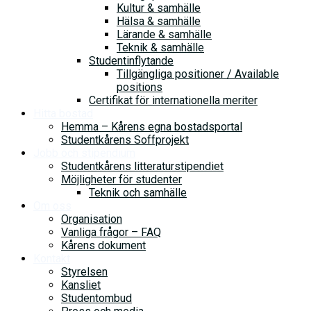
Kultur & samhälle
Hälsa & samhälle
Lärande & samhälle
Teknik & samhälle
Studentinflytande
Tillgängliga positioner / Available
positions
Certifikat för internationella meriter
Hitta bostad
Hemma – Kårens egna bostadsportal
Studentkårens Soffprojekt
Jobb och stipendium
Studentkårens litteraturstipendiet
Möjligheter för studenter
Teknik och samhälle
Om oss
Organisation
Vanliga frågor – FAQ
Kårens dokument
Kontakt
Styrelsen
Kansliet
Studentombud