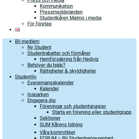
Press och media
Kommunikation
Pressmeddelanden
Studentkåren Malmö i media
För företag
Bli medlem
Ny Student
Studentrabatter och förmåner
Hemförsäkring från Hedvig
Behöver du hjälp?
Rättigheter & skyldigheter
Studentliv
Evenemangskalender
Kalender
Insparken
Engagera dig
Föreningar och studentgrupper
Starta en förening eller studentgrupp
Sektioner
SUM Kårens tidning
Våra kommittéer
FORUM – Bli Studentrepresentant