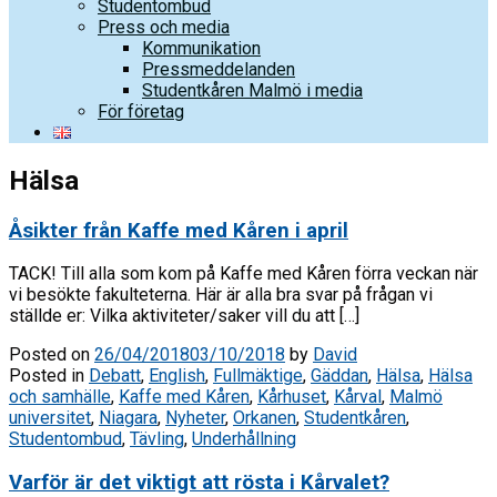
Studentombud
Press och media
Kommunikation
Pressmeddelanden
Studentkåren Malmö i media
För företag
Hälsa
Åsikter från Kaffe med Kåren i april
TACK! Till alla som kom på Kaffe med Kåren förra veckan när
vi besökte fakulteterna. Här är alla bra svar på frågan vi
ställde er: Vilka aktiviteter/saker vill du att […]
Posted on
26/04/2018
03/10/2018
by
David
Posted in
Debatt
,
English
,
Fullmäktige
,
Gäddan
,
Hälsa
,
Hälsa
och samhälle
,
Kaffe med Kåren
,
Kårhuset
,
Kårval
,
Malmö
universitet
,
Niagara
,
Nyheter
,
Orkanen
,
Studentkåren
,
Studentombud
,
Tävling
,
Underhållning
Varför är det viktigt att rösta i Kårvalet?