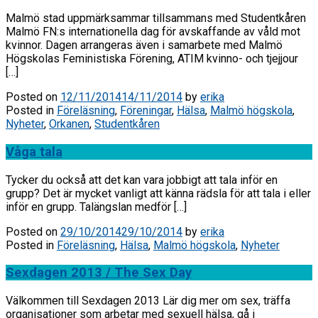
Malmö stad uppmärksammar tillsammans med Studentkåren
Malmö FN:s internationella dag för avskaffande av våld mot
kvinnor. Dagen arrangeras även i samarbete med Malmö
Högskolas Feministiska Förening, ATIM kvinno- och tjejjour
[…]
Posted on
12/11/2014
14/11/2014
by
erika
Posted in
Föreläsning
,
Föreningar
,
Hälsa
,
Malmö högskola
,
Nyheter
,
Orkanen
,
Studentkåren
Våga tala
Tycker du också att det kan vara jobbigt att tala inför en
grupp? Det är mycket vanligt att känna rädsla för att tala i eller
inför en grupp. Talängslan medför […]
Posted on
29/10/2014
29/10/2014
by
erika
Posted in
Föreläsning
,
Hälsa
,
Malmö högskola
,
Nyheter
Sexdagen 2013 / The Sex Day
Välkommen till Sexdagen 2013 Lär dig mer om sex, träffa
organisationer som arbetar med sexuell hälsa, gå i