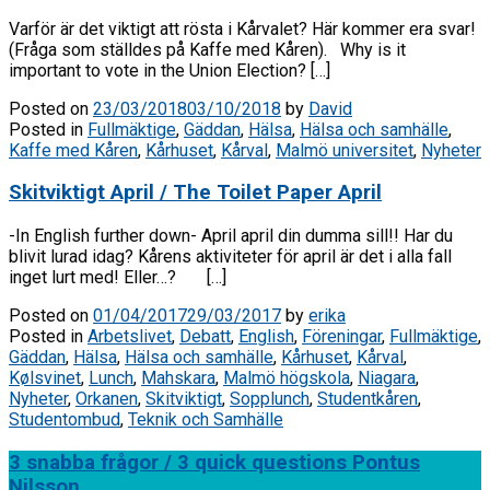
Varför är det viktigt att rösta i Kårvalet? Här kommer era svar!
(Fråga som ställdes på Kaffe med Kåren). Why is it
important to vote in the Union Election? […]
Posted on
23/03/2018
03/10/2018
by
David
Posted in
Fullmäktige
,
Gäddan
,
Hälsa
,
Hälsa och samhälle
,
Kaffe med Kåren
,
Kårhuset
,
Kårval
,
Malmö universitet
,
Nyheter
Skitviktigt April / The Toilet Paper April
-In English further down- April april din dumma sill!! Har du
blivit lurad idag? Kårens aktiviteter för april är det i alla fall
inget lurt med! Eller…? […]
Posted on
01/04/2017
29/03/2017
by
erika
Posted in
Arbetslivet
,
Debatt
,
English
,
Föreningar
,
Fullmäktige
,
Gäddan
,
Hälsa
,
Hälsa och samhälle
,
Kårhuset
,
Kårval
,
Kølsvinet
,
Lunch
,
Mahskara
,
Malmö högskola
,
Niagara
,
Nyheter
,
Orkanen
,
Skitviktigt
,
Sopplunch
,
Studentkåren
,
Studentombud
,
Teknik och Samhälle
3 snabba frågor / 3 quick questions Pontus
Nilsson