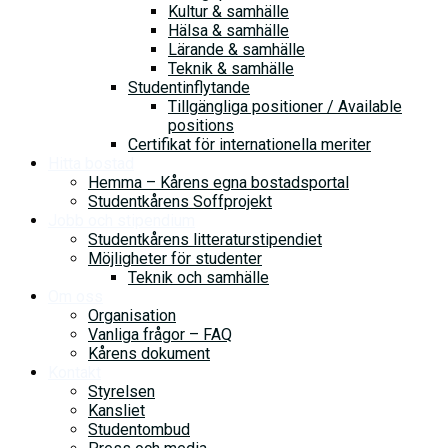
Kultur & samhälle
Hälsa & samhälle
Lärande & samhälle
Teknik & samhälle
Studentinflytande
Tillgängliga positioner / Available
positions
Certifikat för internationella meriter
Hitta bostad
Hemma – Kårens egna bostadsportal
Studentkårens Soffprojekt
Jobb och stipendium
Studentkårens litteraturstipendiet
Möjligheter för studenter
Teknik och samhälle
Om oss
Organisation
Vanliga frågor – FAQ
Kårens dokument
Kontakt
Styrelsen
Kansliet
Studentombud