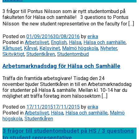
3 frågor till Pontus Nilsson som är nytt studentombud på
fakulteten för Hälsa och samhälle! 3 questions to Pontus
Nilsson  the new student representative on the faculty for […]
Posted on
01/09/2016
30/08/2016
by
erika
Posted in
Arbetslivet
,
English
,
Hälsa
,
Hälsa och samhälle
,
Kårhuset
,
Kårval
,
Kølsvinet
,
Malmö högskola
,
Nyheter
,
Skitviktigt
,
Studentkåren
,
Studentombud
Arbetsmarknadsdag för Hälsa och Samhälle
Träffa din framtida arbetsgivare! Tisdag den 24
november bjuder Studentkåren in till en Arbetsmarknadsdag
för studenter på Hälsa & samhälle. Mellan kl. 10-14 har du
möjlighet att träffa företag inom hälsosektorn […]
Posted on
17/11/2015
17/11/2015
by
erika
Posted in
Arbetslivet
,
Hälsa
,
Hälsa och samhälle
,
Malmö
högskola
,
Studentkåren
3 frågor till studentombudet på HS / 3 questions
to student representative