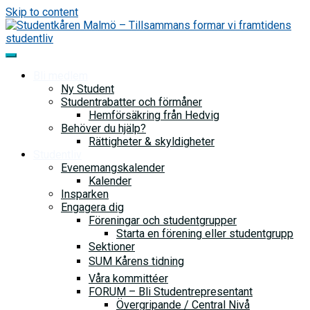
Skip to content
Bli medlem
Ny Student
Studentrabatter och förmåner
Hemförsäkring från Hedvig
Behöver du hjälp?
Rättigheter & skyldigheter
Studentliv
Evenemangskalender
Kalender
Insparken
Engagera dig
Föreningar och studentgrupper
Starta en förening eller studentgrupp
Sektioner
SUM Kårens tidning
Våra kommittéer
FORUM – Bli Studentrepresentant
Övergripande / Central Nivå