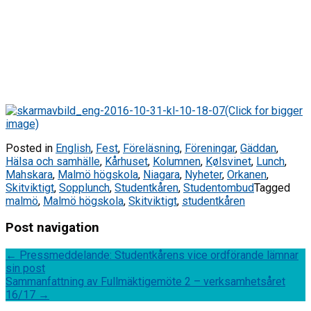
(Click for bigger
image)
Posted in
English
,
Fest
,
Föreläsning
,
Föreningar
,
Gäddan
,
Hälsa och samhälle
,
Kårhuset
,
Kolumnen
,
Kølsvinet
,
Lunch
,
Mahskara
,
Malmö högskola
,
Niagara
,
Nyheter
,
Orkanen
,
Skitviktigt
,
Sopplunch
,
Studentkåren
,
Studentombud
Tagged
malmö
,
Malmö högskola
,
Skitviktigt
,
studentkåren
Post navigation
←
Pressmeddelande: Studentkårens vice ordförande lämnar
sin post
Sammanfattning av Fullmäktigemöte 2 – verksamhetsåret
16/17
→