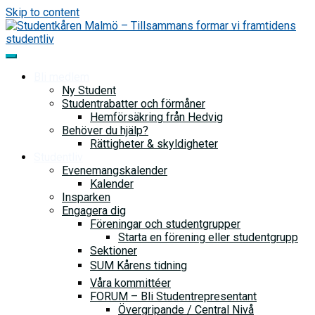
Skip to content
Bli medlem
Ny Student
Studentrabatter och förmåner
Hemförsäkring från Hedvig
Behöver du hjälp?
Rättigheter & skyldigheter
Studentliv
Evenemangskalender
Kalender
Insparken
Engagera dig
Föreningar och studentgrupper
Starta en förening eller studentgrupp
Sektioner
SUM Kårens tidning
Våra kommittéer
FORUM – Bli Studentrepresentant
Övergripande / Central Nivå