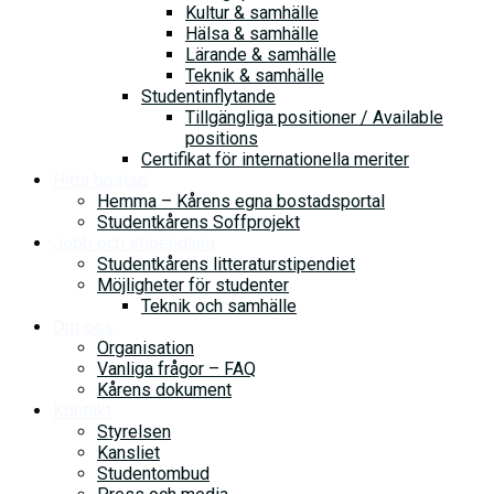
Kultur & samhälle
Hälsa & samhälle
Lärande & samhälle
Teknik & samhälle
Studentinflytande
Tillgängliga positioner / Available
positions
Certifikat för internationella meriter
Hitta bostad
Hemma – Kårens egna bostadsportal
Studentkårens Soffprojekt
Jobb och stipendium
Studentkårens litteraturstipendiet
Möjligheter för studenter
Teknik och samhälle
Om oss
Organisation
Vanliga frågor – FAQ
Kårens dokument
Kontakt
Styrelsen
Kansliet
Studentombud