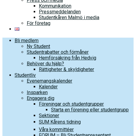
Press och media
Kommunikation
Pressmeddelanden
Studentkåren Malmö i media
För företag
Bli medlem
Ny Student
Studentrabatter och förmåner
Hemförsäkring från Hedvig
Behöver du hjälp?
Rättigheter & skyldigheter
Studentliv
Evenemangskalender
Kalender
Insparken
Engagera dig
Föreningar och studentgrupper
Starta en förening eller studentgrupp
Sektioner
SUM Kårens tidning
Våra kommittéer
FORUM – Bli Studentrepresentant