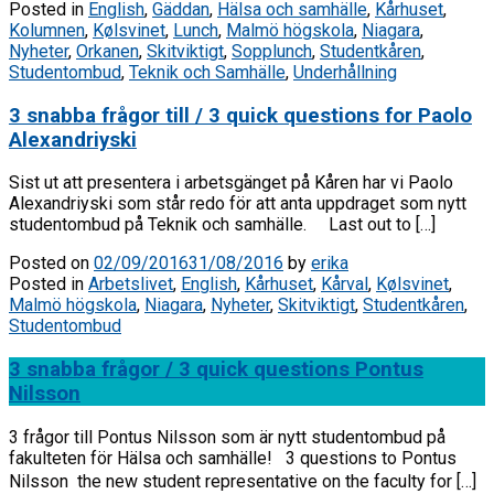
Posted in
English
,
Gäddan
,
Hälsa och samhälle
,
Kårhuset
,
Kolumnen
,
Kølsvinet
,
Lunch
,
Malmö högskola
,
Niagara
,
Nyheter
,
Orkanen
,
Skitviktigt
,
Sopplunch
,
Studentkåren
,
Studentombud
,
Teknik och Samhälle
,
Underhållning
3 snabba frågor till / 3 quick questions for Paolo
Alexandriyski
Sist ut att presentera i arbetsgänget på Kåren har vi Paolo
Alexandriyski som står redo för att anta uppdraget som nytt
studentombud på Teknik och samhälle. Last out to […]
Posted on
02/09/2016
31/08/2016
by
erika
Posted in
Arbetslivet
,
English
,
Kårhuset
,
Kårval
,
Kølsvinet
,
Malmö högskola
,
Niagara
,
Nyheter
,
Skitviktigt
,
Studentkåren
,
Studentombud
3 snabba frågor / 3 quick questions Pontus
Nilsson
3 frågor till Pontus Nilsson som är nytt studentombud på
fakulteten för Hälsa och samhälle! 3 questions to Pontus
Nilsson  the new student representative on the faculty for […]