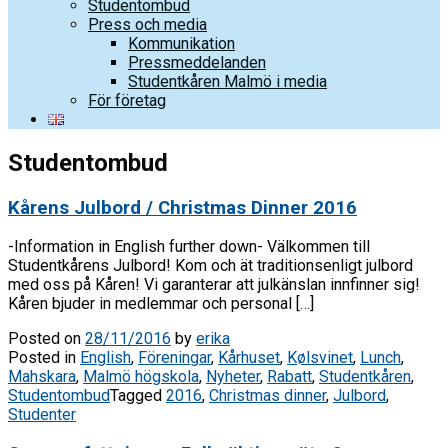
Studentombud
Press och media
Kommunikation
Pressmeddelanden
Studentkåren Malmö i media
För företag
Studentombud
Kårens Julbord / Christmas Dinner 2016
-Information in English further down- Välkommen till
Studentkårens Julbord! Kom och ät traditionsenligt julbord
med oss på Kåren! Vi garanterar att julkänslan innfinner sig!
Kåren bjuder in medlemmar och personal […]
Posted on
28/11/2016
by
erika
Posted in
English
,
Föreningar
,
Kårhuset
,
Kølsvinet
,
Lunch
,
Mahskara
,
Malmö högskola
,
Nyheter
,
Rabatt
,
Studentkåren
,
Studentombud
Tagged
2016
,
Christmas dinner
,
Julbord
,
Studenter