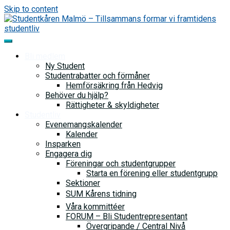
Skip to content
Bli medlem
Ny Student
Studentrabatter och förmåner
Hemförsäkring från Hedvig
Behöver du hjälp?
Rättigheter & skyldigheter
Studentliv
Evenemangskalender
Kalender
Insparken
Engagera dig
Föreningar och studentgrupper
Starta en förening eller studentgrupp
Sektioner
SUM Kårens tidning
Våra kommittéer
FORUM – Bli Studentrepresentant
Övergripande / Central Nivå