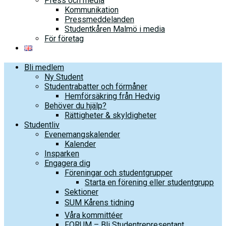
Press och media
Kommunikation
Pressmeddelanden
Studentkåren Malmö i media
För företag
Bli medlem
Ny Student
Studentrabatter och förmåner
Hemförsäkring från Hedvig
Behöver du hjälp?
Rättigheter & skyldigheter
Studentliv
Evenemangskalender
Kalender
Insparken
Engagera dig
Föreningar och studentgrupper
Starta en förening eller studentgrupp
Sektioner
SUM Kårens tidning
Våra kommittéer
FORUM – Bli Studentrepresentant