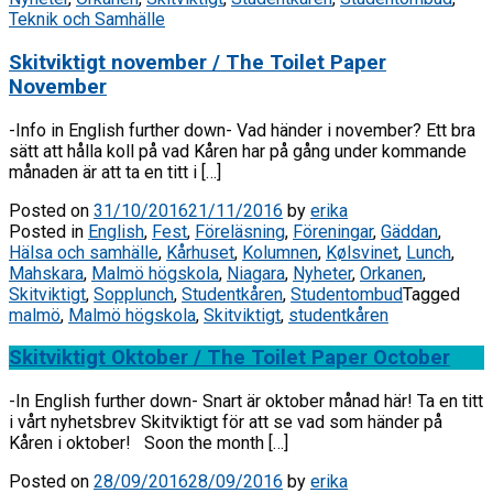
Teknik och Samhälle
Skitviktigt november / The Toilet Paper
November
-Info in English further down- Vad händer i november? Ett bra
sätt att hålla koll på vad Kåren har på gång under kommande
månaden är att ta en titt i […]
Posted on
31/10/2016
21/11/2016
by
erika
Posted in
English
,
Fest
,
Föreläsning
,
Föreningar
,
Gäddan
,
Hälsa och samhälle
,
Kårhuset
,
Kolumnen
,
Kølsvinet
,
Lunch
,
Mahskara
,
Malmö högskola
,
Niagara
,
Nyheter
,
Orkanen
,
Skitviktigt
,
Sopplunch
,
Studentkåren
,
Studentombud
Tagged
malmö
,
Malmö högskola
,
Skitviktigt
,
studentkåren
Skitviktigt Oktober / The Toilet Paper October
-In English further down- Snart är oktober månad här! Ta en titt
i vårt nyhetsbrev Skitviktigt för att se vad som händer på
Kåren i oktober! Soon the month […]
Posted on
28/09/2016
28/09/2016
by
erika