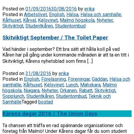
Posted on
01/09/2016
30/08/2016
by
erika
Posted in
Arbetslivet
,
English
,
Hälsa
,
Hälsa och samhälle
,
Kårhuset
,
Kårval
,
Kølsvinet
,
Malmö högskola
,
Nyheter
,
Skitviktigt
,
Studentkåren
,
Studentombud
Skitviktigt September / The Toilet Paper
Vad händer i september? Ett bra sätt att hålla koll på vad
Kåren har på gång under kommande månaden är att ta en titt i
Skitviktigt, Kårens nyhetsblad som finns […]
Posted on
31/08/2016
by
erika
Posted in
English
,
Föreläsning
,
Föreningar
,
Gäddan
,
Hälsa och
samhälle
,
Kårhuset
,
Kølsvinet
,
Lunch
,
Mahskara
,
Malmö
högskola
,
Niagara
,
Nyheter
,
Orkanen
,
Rabatt
,
Skitviktigt
,
Sopplunch
,
Studentkåren
,
Studentombud
,
Teknik och
Samhälle
Tagged
bostad
Kårens dagar 2016 / The Union Days
Ta chansen att träffa en rad spännande organisationer och
företag från Malmö! Under Kårens dagar får du som student