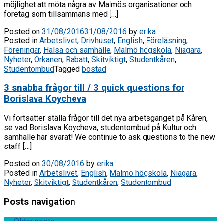
möjlighet att möta några av Malmös organisationer och
företag som tillsammans med […]
Posted on
31/08/2016
31/08/2016
by
erika
Posted in
Arbetslivet
,
Drivhuset
,
English
,
Föreläsning
,
Föreningar
,
Hälsa och samhälle
,
Malmö högskola
,
Niagara
,
Nyheter
,
Orkanen
,
Rabatt
,
Skitviktigt
,
Studentkåren
,
Studentombud
Tagged
bostad
3 snabba frågor till / 3 quick questions for
Borislava Koycheva
Vi fortsätter ställa frågor till det nya arbetsgänget på Kåren,
se vad Borislava Koycheva, studentombud på Kultur och
samhälle har svarat! We continue to ask questions to the new
staff […]
Posted on
30/08/2016
by
erika
Posted in
Arbetslivet
,
English
,
Malmö högskola
,
Niagara
,
Nyheter
,
Skitviktigt
,
Studentkåren
,
Studentombud
Posts navigation