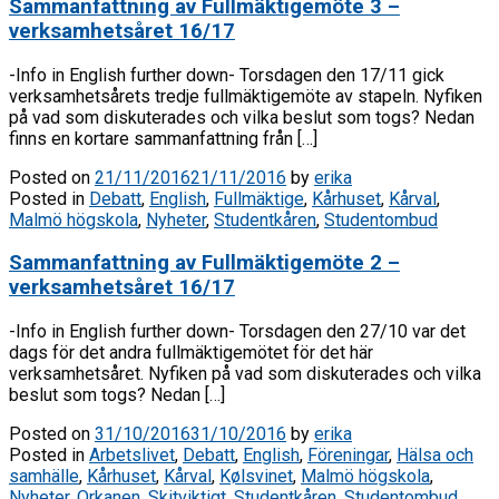
Sammanfattning av Fullmäktigemöte 3 –
verksamhetsåret 16/17
-Info in English further down- Torsdagen den 17/11 gick
verksamhetsårets tredje fullmäktigemöte av stapeln. Nyfiken
på vad som diskuterades och vilka beslut som togs? Nedan
finns en kortare sammanfattning från […]
Posted on
21/11/2016
21/11/2016
by
erika
Posted in
Debatt
,
English
,
Fullmäktige
,
Kårhuset
,
Kårval
,
Malmö högskola
,
Nyheter
,
Studentkåren
,
Studentombud
Sammanfattning av Fullmäktigemöte 2 –
verksamhetsåret 16/17
-Info in English further down- Torsdagen den 27/10 var det
dags för det andra fullmäktigemötet för det här
verksamhetsåret. Nyfiken på vad som diskuterades och vilka
beslut som togs? Nedan […]
Posted on
31/10/2016
31/10/2016
by
erika
Posted in
Arbetslivet
,
Debatt
,
English
,
Föreningar
,
Hälsa och
samhälle
,
Kårhuset
,
Kårval
,
Kølsvinet
,
Malmö högskola
,
Nyheter
,
Orkanen
,
Skitviktigt
,
Studentkåren
,
Studentombud
,