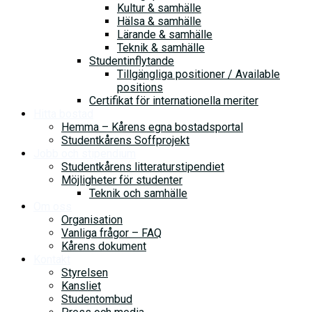
Kultur & samhälle
Hälsa & samhälle
Lärande & samhälle
Teknik & samhälle
Studentinflytande
Tillgängliga positioner / Available
positions
Certifikat för internationella meriter
Hitta bostad
Hemma – Kårens egna bostadsportal
Studentkårens Soffprojekt
Jobb och stipendium
Studentkårens litteraturstipendiet
Möjligheter för studenter
Teknik och samhälle
Om oss
Organisation
Vanliga frågor – FAQ
Kårens dokument
Kontakt
Styrelsen
Kansliet
Studentombud