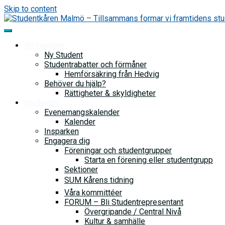
Skip to content
Bli medlem
Ny Student
Studentrabatter och förmåner
Hemförsäkring från Hedvig
Behöver du hjälp?
Rättigheter & skyldigheter
Studentliv
Evenemangskalender
Kalender
Insparken
Engagera dig
Föreningar och studentgrupper
Starta en förening eller studentgrupp
Sektioner
SUM Kårens tidning
Våra kommittéer
FORUM – Bli Studentrepresentant
Övergripande / Central Nivå
Kultur & samhälle