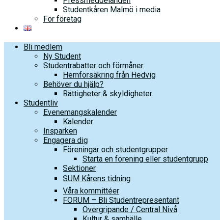
Pressmeddelanden
Studentkåren Malmö i media
För företag
Bli medlem
Ny Student
Studentrabatter och förmåner
Hemförsäkring från Hedvig
Behöver du hjälp?
Rättigheter & skyldigheter
Studentliv
Evenemangskalender
Kalender
Insparken
Engagera dig
Föreningar och studentgrupper
Starta en förening eller studentgrupp
Sektioner
SUM Kårens tidning
Våra kommittéer
FORUM – Bli Studentrepresentant
Övergripande / Central Nivå
Kultur & samhälle