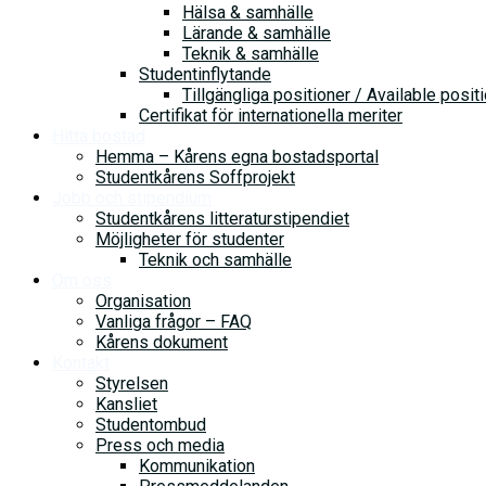
Hälsa & samhälle
Lärande & samhälle
Teknik & samhälle
Studentinflytande
Tillgängliga positioner / Available posit
Certifikat för internationella meriter
Hitta bostad
Hemma – Kårens egna bostadsportal
Studentkårens Soffprojekt
Jobb och stipendium
Studentkårens litteraturstipendiet
Möjligheter för studenter
Teknik och samhälle
Om oss
Organisation
Vanliga frågor – FAQ
Kårens dokument
Kontakt
Styrelsen
Kansliet
Studentombud
Press och media
Kommunikation