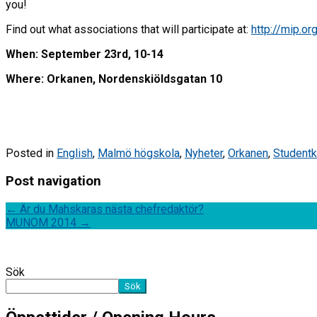
you!
Find out what associations that will participate at:
http://mip.o
When: September 23rd, 10-14
Where: Orkanen, Nordenskiöldsgatan 10
Posted in
English
,
Malmö högskola
,
Nyheter
,
Orkanen
,
Studentk
Post navigation
←
Är du Mahskaras nästa chefredaktör?
MUNOM 2014
→
Sök
Sök