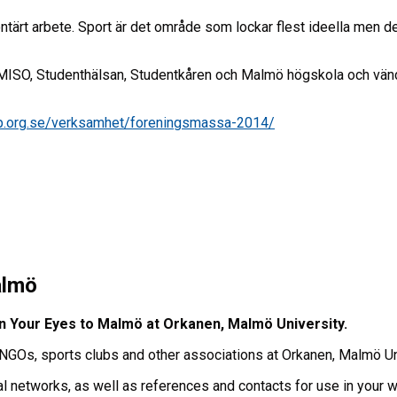
tärt arbete. Sport är det område som lockar flest ideella men det
O, Studenthälsan, Studentkåren och Malmö högskola och vänder 
ip.org.se/verksamhet/foreningsmassa-2014/
almö
en Your Eyes to Malmö at Orkanen, Malmö University.
NGOs, sports clubs and other associations at Orkanen, Malmö Uni
l networks, as well as references and contacts for use in your w