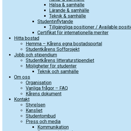
Hälsa & samhälle
Lärande & samhälle
Teknik & samhälle
Studentinflytande
Tillgängliga positioner / Available posit
Certifikat för internationella meriter
Hitta bostad
Hemma – Kårens egna bostadsportal
Studentkårens Soffprojekt
Jobb och stipendium
Studentkårens litteraturstipendiet
Möjligheter för studenter
Teknik och samhälle
Om oss
Organisation
Vanliga frågor – FAQ
Kårens dokument
Kontakt
Styrelsen
Kansliet
Studentombud
Press och media
Kommunikation