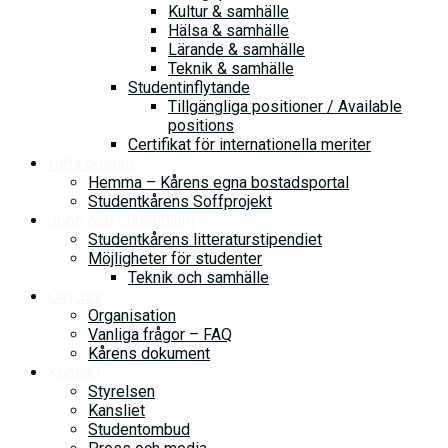
Kultur & samhälle
Hälsa & samhälle
Lärande & samhälle
Teknik & samhälle
Studentinflytande
Tillgängliga positioner / Available
positions
Certifikat för internationella meriter
Hitta bostad
Hemma – Kårens egna bostadsportal
Studentkårens Soffprojekt
Jobb och stipendium
Studentkårens litteraturstipendiet
Möjligheter för studenter
Teknik och samhälle
Om oss
Organisation
Vanliga frågor – FAQ
Kårens dokument
Kontakt
Styrelsen
Kansliet
Studentombud