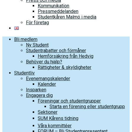
Press och media
Kommunikation
Pressmeddelanden
Studentkåren Malmö i media
För företag
Bli medlem
Ny Student
Studentrabatter och förmåner
Hemförsäkring från Hedvig
Behöver du hjälp?
Rättigheter & skyldigheter
Studentliv
Evenemangskalender
Kalender
Insparken
Engagera dig
Föreningar och studentgrupper
Starta en förening eller studentgrupp
Sektioner
SUM Kårens tidning
Våra kommittéer
FORUM – Bli Studentrepresentant