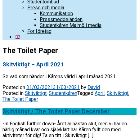
Studentombud
Press och media
Kommunikation
Pressmeddelanden
Studentkåren Malmö i media
För företag
The Toilet Paper
Skitviktigt – April 2021
Se vad som händer i Kårens värld i april månad 2021.
Posted on
31/03/2021
31/03/2021
by
David
Posted in
Skitviktigt
,
Studentkåren
Tagged
April
,
Skitviktigt
,
The Toilet Paper
Skitviktigt / The Toilet Paper December
-In English further down- Året är nästan slut, men vi har en
härlig månad kvar och självklart har Kåren fyllt den med
aktiviteter för dig! Ta en titt i Skitviktigt […]