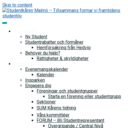
Skip to content
Bli medlem
Ny Student
Studentrabatter och förmåner
Hemförsäkring från Hedvig
Behöver du hjälp?
Rättigheter & skyldigheter
Studentliv
Evenemangskalender
Kalender
Insparken
Engagera dig
Föreningar och studentgrupper
Starta en förening eller studentgrupp
Sektioner
SUM Kårens tidning
Våra kommittéer
FORUM – Bli Studentrepresentant
Övergripande / Central Nivå