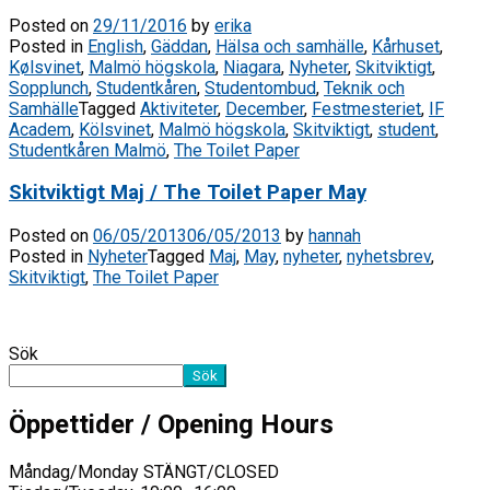
Posted on
29/11/2016
by
erika
Posted in
English
,
Gäddan
,
Hälsa och samhälle
,
Kårhuset
,
Kølsvinet
,
Malmö högskola
,
Niagara
,
Nyheter
,
Skitviktigt
,
Sopplunch
,
Studentkåren
,
Studentombud
,
Teknik och
Samhälle
Tagged
Aktiviteter
,
December
,
Festmesteriet
,
IF
Academ
,
Kölsvinet
,
Malmö högskola
,
Skitviktigt
,
student
,
Studentkåren Malmö
,
The Toilet Paper
Skitviktigt Maj / The Toilet Paper May
Posted on
06/05/2013
06/05/2013
by
hannah
Posted in
Nyheter
Tagged
Maj
,
May
,
nyheter
,
nyhetsbrev
,
Skitviktigt
,
The Toilet Paper
Sök
Sök
Öppettider / Opening Hours
Måndag/Monday STÄNGT/CLOSED