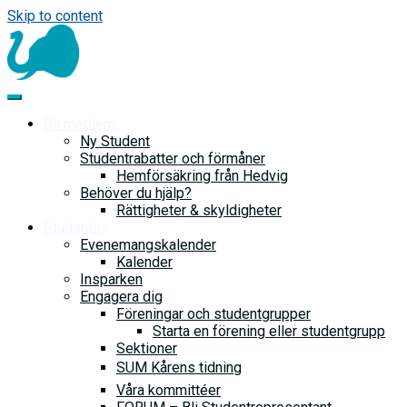
Skip to content
Bli medlem
Ny Student
Studentrabatter och förmåner
Hemförsäkring från Hedvig
Behöver du hjälp?
Rättigheter & skyldigheter
Studentliv
Evenemangskalender
Kalender
Insparken
Engagera dig
Föreningar och studentgrupper
Starta en förening eller studentgrupp
Sektioner
SUM Kårens tidning
Våra kommittéer