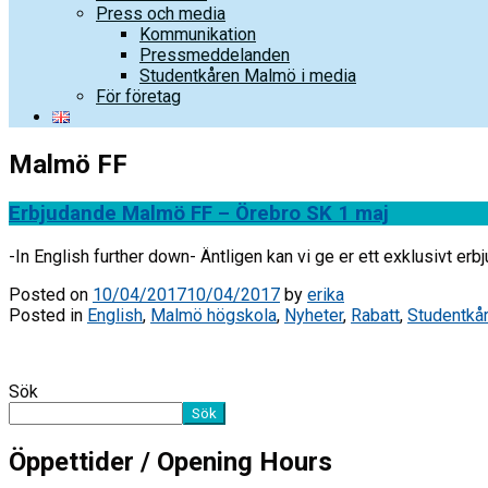
Press och media
Kommunikation
Pressmeddelanden
Studentkåren Malmö i media
För företag
Malmö FF
Erbjudande Malmö FF – Örebro SK 1 maj
-In English further down- Äntligen kan vi ge er ett exklusivt
Posted on
10/04/2017
10/04/2017
by
erika
Posted in
English
,
Malmö högskola
,
Nyheter
,
Rabatt
,
Studentkå
Sök
Sök
Öppettider / Opening Hours