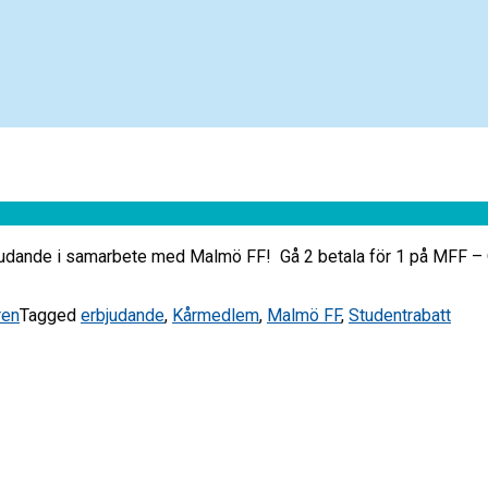
 erbjudande i samarbete med Malmö FF! Gå 2 betala för 1 på MFF 
ren
Tagged
erbjudande
,
Kårmedlem
,
Malmö FF
,
Studentrabatt