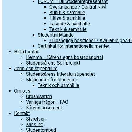
FORUM – Bli Studentrepresentant
Övergripande / Central Nivå
Kultur & samhälle
Hälsa & samhälle
Lärande & samhälle
Teknik & samhälle
Studentinflytande
Tillgängliga positioner / Available posit
Certifikat för internationella meriter
Hitta bostad
Hemma – Kårens egna bostadsportal
Studentkårens Soffprojekt
Jobb och stipendium
Studentkårens litteraturstipendiet
Möjligheter för studenter
Teknik och samhälle
Om oss
Organisation
Vanliga frågor – FAQ
Kårens dokument
Kontakt
Styrelsen
Kansliet
Studentombud