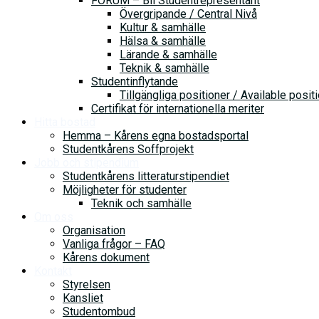
FORUM – Bli Studentrepresentant
Övergripande / Central Nivå
Kultur & samhälle
Hälsa & samhälle
Lärande & samhälle
Teknik & samhälle
Studentinflytande
Tillgängliga positioner / Available posit
Certifikat för internationella meriter
Hitta bostad
Hemma – Kårens egna bostadsportal
Studentkårens Soffprojekt
Jobb och stipendium
Studentkårens litteraturstipendiet
Möjligheter för studenter
Teknik och samhälle
Om oss
Organisation
Vanliga frågor – FAQ
Kårens dokument
Kontakt
Styrelsen
Kansliet
Studentombud