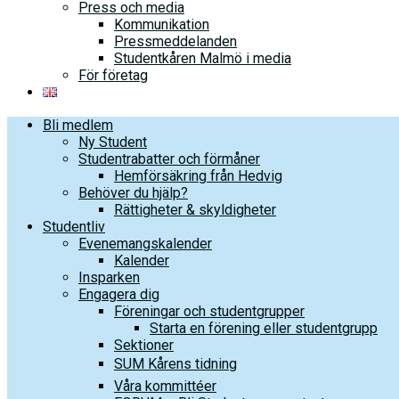
Press och media
Kommunikation
Pressmeddelanden
Studentkåren Malmö i media
För företag
Bli medlem
Ny Student
Studentrabatter och förmåner
Hemförsäkring från Hedvig
Behöver du hjälp?
Rättigheter & skyldigheter
Studentliv
Evenemangskalender
Kalender
Insparken
Engagera dig
Föreningar och studentgrupper
Starta en förening eller studentgrupp
Sektioner
SUM Kårens tidning
Våra kommittéer