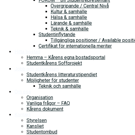
FORUM – Bli Studentrepresentant
Övergripande / Central Nivå
Kultur & samhälle
Hälsa & samhälle
Lärande & samhälle
Teknik & samhälle
Studentinflytande
Tillgängliga positioner / Available posit
Certifikat för internationella meriter
Hitta bostad
Hemma – Kårens egna bostadsportal
Studentkårens Soffprojekt
Jobb och stipendium
Studentkårens litteraturstipendiet
Möjligheter för studenter
Teknik och samhälle
Om oss
Organisation
Vanliga frågor – FAQ
Kårens dokument
Kontakt
Styrelsen
Kansliet
Studentombud