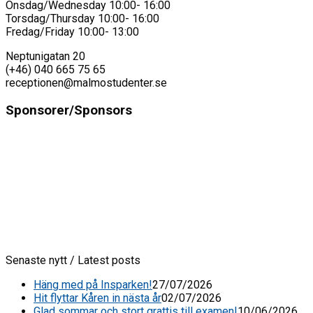
Onsdag/Wednesday 10:00- 16:00
Torsdag/Thursday 10:00- 16:00
Fredag/Friday 10:00- 13:00
Neptunigatan 20
(+46) 040 665 75 65
receptionen@malmostudenter.se
Sponsorer/Sponsors
Senaste nytt / Latest posts
Häng med på Insparken!
27/07/2026
Hit flyttar Kåren in nästa år
02/07/2026
Glad sommar och stort grattis till examen!
10/06/2026