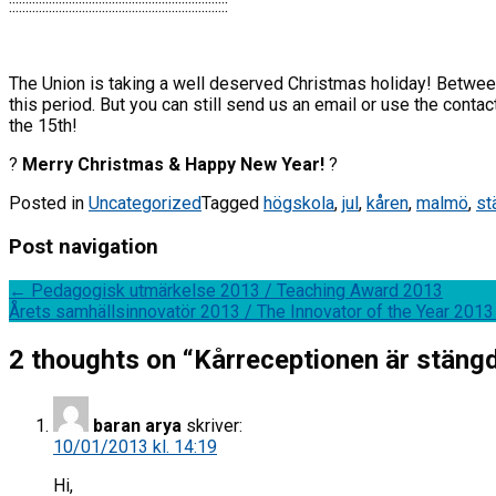
::::::::::::::::::::::::::::::::::::::::::::::::::::::::::::::::::
The Union is taking a well deserved Christmas holiday! Betwe
this period. But you can still send us an email or use the conta
the 15th!
?
Merry Christmas & Happy New Year!
?
Posted in
Uncategorized
Tagged
högskola
,
jul
,
kåren
,
malmö
,
st
Post navigation
←
Pedagogisk utmärkelse 2013 / Teaching Award 2013
Årets samhällsinnovatör 2013 / The Innovator of the Year 201
2 thoughts on “
Kårreceptionen är stängd
baran arya
skriver:
10/01/2013 kl. 14:19
Hi,