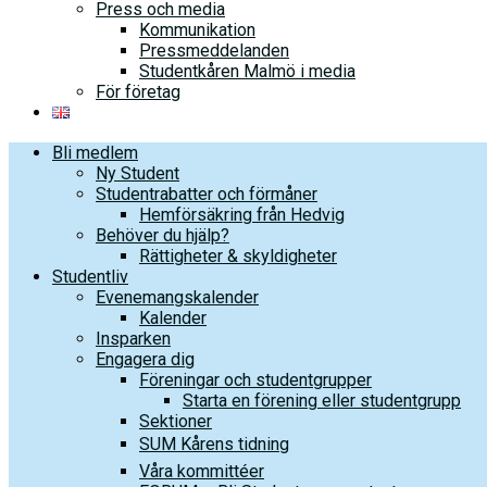
Press och media
Kommunikation
Pressmeddelanden
Studentkåren Malmö i media
För företag
Bli medlem
Ny Student
Studentrabatter och förmåner
Hemförsäkring från Hedvig
Behöver du hjälp?
Rättigheter & skyldigheter
Studentliv
Evenemangskalender
Kalender
Insparken
Engagera dig
Föreningar och studentgrupper
Starta en förening eller studentgrupp
Sektioner
SUM Kårens tidning
Våra kommittéer