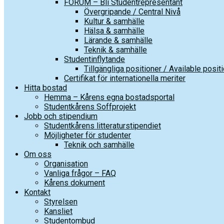
FORUM – Bli Studentrepresentant
Övergripande / Central Nivå
Kultur & samhälle
Hälsa & samhälle
Lärande & samhälle
Teknik & samhälle
Studentinflytande
Tillgängliga positioner / Available posit
Certifikat för internationella meriter
Hitta bostad
Hemma – Kårens egna bostadsportal
Studentkårens Soffprojekt
Jobb och stipendium
Studentkårens litteraturstipendiet
Möjligheter för studenter
Teknik och samhälle
Om oss
Organisation
Vanliga frågor – FAQ
Kårens dokument
Kontakt
Styrelsen
Kansliet
Studentombud