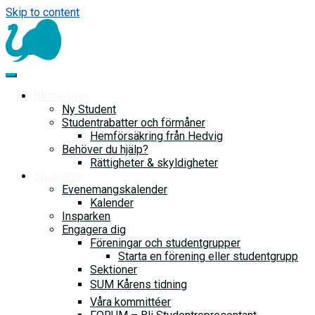
Skip to content
Bli medlem
Ny Student
Studentrabatter och förmåner
Hemförsäkring från Hedvig
Behöver du hjälp?
Rättigheter & skyldigheter
Studentliv
Evenemangskalender
Kalender
Insparken
Engagera dig
Föreningar och studentgrupper
Starta en förening eller studentgrupp
Sektioner
SUM Kårens tidning
Våra kommittéer