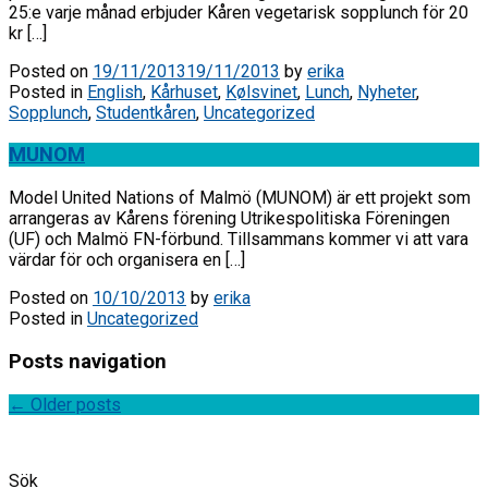
25:e varje månad erbjuder Kåren vegetarisk sopplunch för 20
kr […]
Posted on
19/11/2013
19/11/2013
by
erika
Posted in
English
,
Kårhuset
,
Kølsvinet
,
Lunch
,
Nyheter
,
Sopplunch
,
Studentkåren
,
Uncategorized
MUNOM
Model United Nations of Malmö (MUNOM) är ett projekt som
arrangeras av Kårens förening Utrikespolitiska Föreningen
(UF) och Malmö FN-förbund. Tillsammans kommer vi att vara
värdar för och organisera en […]
Posted on
10/10/2013
by
erika
Posted in
Uncategorized
Posts navigation
←
Older posts
Sök