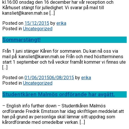
kl.16:00 onsdag den 16 december har vår reception och
Kårhuset stängt för julledighet. Vi svarar på mail till
kansliet@karen.mah.se […]
Posted on
15/12/2015
by
erika
Posted in
Uncategorized
Sommarstängt!
Från 1 juni stänger Kåren för sommaren. Du kan nå oss via
mail på: kansliet@karen.mah.se Från och med höstterminens
start 1 september och två veckor framåt kommer vi finnas ute
[…]
Posted on
01/06/2015
06/08/2015
by
erika
Posted in
Uncategorized
Studentkåren Malmös ordförande har avgått.
– English info further down – Studentkåren Malmös
ordförande Fredrik Ernstson har idag skriftligen meddelat att
han på grund av personliga skäl lämnar sitt uppdrag som
kårordförande med omedelbar verkan. […]