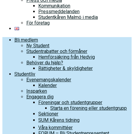
Press och media
Kommunikation
Pressmeddelanden
Studentkåren Malmö i media
För företag
Bli medlem
Ny Student
Studentrabatter och förmåner
Hemförsäkring från Hedvig
Behöver du hjälp?
Rättigheter & skyldigheter
Studentliv
Evenemangskalender
Kalender
Insparken
Engagera dig
Föreningar och studentgrupper
Starta en förening eller studentgrupp
Sektioner
SUM Kårens tidning
Våra kommittéer
FORUM – Bli Studentrepresentant