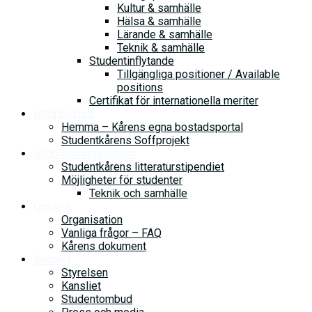
Kultur & samhälle
Hälsa & samhälle
Lärande & samhälle
Teknik & samhälle
Studentinflytande
Tillgängliga positioner / Available
positions
Certifikat för internationella meriter
Hitta bostad
Hemma – Kårens egna bostadsportal
Studentkårens Soffprojekt
Jobb och stipendium
Studentkårens litteraturstipendiet
Möjligheter för studenter
Teknik och samhälle
Om oss
Organisation
Vanliga frågor – FAQ
Kårens dokument
Kontakt
Styrelsen
Kansliet
Studentombud