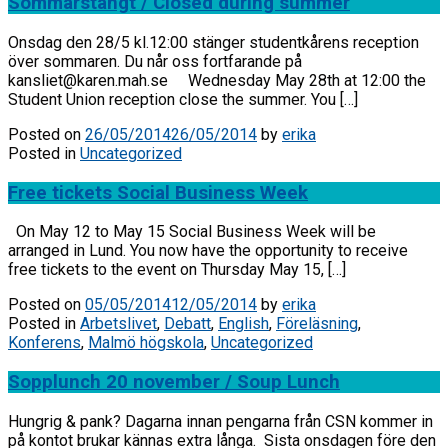
Sommarstängt / Closed during summer
Onsdag den 28/5 kl.12:00 stänger studentkårens reception
över sommaren. Du når oss fortfarande på
kansliet@karen.mah.se Wednesday May 28th at 12:00 the
Student Union reception close the summer. You […]
Posted on
26/05/2014
26/05/2014
by
erika
Posted in
Uncategorized
Free tickets Social Business Week
On May 12 to May 15 Social Business Week will be
arranged in Lund. You now have the opportunity to receive
free tickets to the event on Thursday May 15, […]
Posted on
05/05/2014
12/05/2014
by
erika
Posted in
Arbetslivet
,
Debatt
,
English
,
Föreläsning
,
Konferens
,
Malmö högskola
,
Uncategorized
Sopplunch 20 november / Soup Lunch
Hungrig & pank? Dagarna innan pengarna från CSN kommer in
på kontot brukar kännas extra långa. Sista onsdagen före den