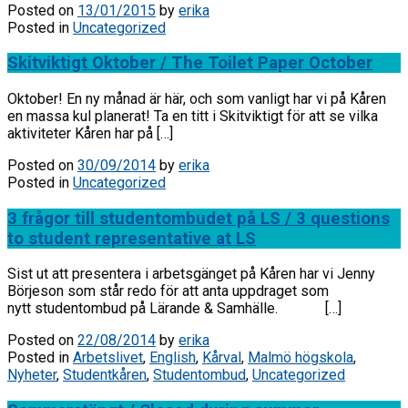
Posted on
13/01/2015
by
erika
Posted in
Uncategorized
Skitviktigt Oktober / The Toilet Paper October
Oktober! En ny månad är här, och som vanligt har vi på Kåren
en massa kul planerat! Ta en titt i Skitviktigt för att se vilka
aktiviteter Kåren har på […]
Posted on
30/09/2014
by
erika
Posted in
Uncategorized
3 frågor till studentombudet på LS / 3 questions
to student representative at LS
Sist ut att presentera i arbetsgänget på Kåren har vi Jenny
Börjeson som står redo för att anta uppdraget som
nytt studentombud på Lärande & Samhälle. […]
Posted on
22/08/2014
by
erika
Posted in
Arbetslivet
,
English
,
Kårval
,
Malmö högskola
,
Nyheter
,
Studentkåren
,
Studentombud
,
Uncategorized