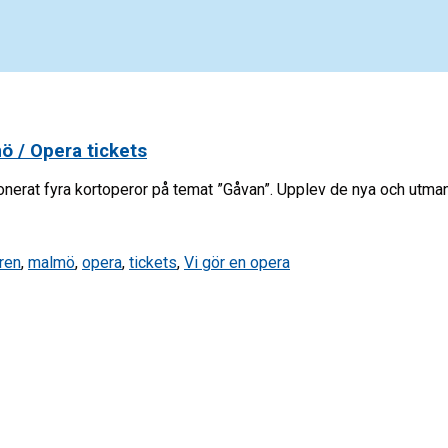
 / Opera tickets
ponerat fyra kortoperor på temat ”Gåvan”. Upplev de nya och utm
ren
,
malmö
,
opera
,
tickets
,
Vi gör en opera