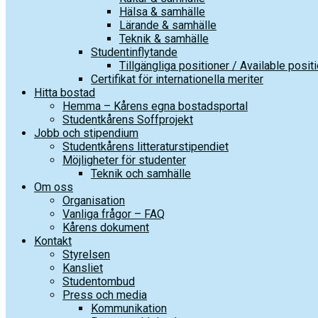
Hälsa & samhälle
Lärande & samhälle
Teknik & samhälle
Studentinflytande
Tillgängliga positioner / Available posit
Certifikat för internationella meriter
Hitta bostad
Hemma – Kårens egna bostadsportal
Studentkårens Soffprojekt
Jobb och stipendium
Studentkårens litteraturstipendiet
Möjligheter för studenter
Teknik och samhälle
Om oss
Organisation
Vanliga frågor – FAQ
Kårens dokument
Kontakt
Styrelsen
Kansliet
Studentombud
Press och media
Kommunikation