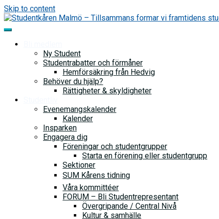
Skip to content
Bli medlem
Ny Student
Studentrabatter och förmåner
Hemförsäkring från Hedvig
Behöver du hjälp?
Rättigheter & skyldigheter
Studentliv
Evenemangskalender
Kalender
Insparken
Engagera dig
Föreningar och studentgrupper
Starta en förening eller studentgrupp
Sektioner
SUM Kårens tidning
Våra kommittéer
FORUM – Bli Studentrepresentant
Övergripande / Central Nivå
Kultur & samhälle