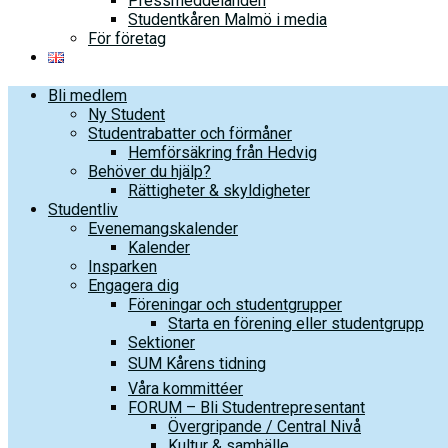
Pressmeddelanden
Studentkåren Malmö i media
För företag
Bli medlem
Ny Student
Studentrabatter och förmåner
Hemförsäkring från Hedvig
Behöver du hjälp?
Rättigheter & skyldigheter
Studentliv
Evenemangskalender
Kalender
Insparken
Engagera dig
Föreningar och studentgrupper
Starta en förening eller studentgrupp
Sektioner
SUM Kårens tidning
Våra kommittéer
FORUM – Bli Studentrepresentant
Övergripande / Central Nivå
Kultur & samhälle