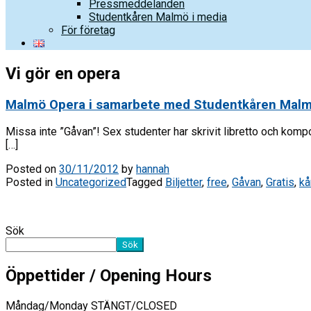
Pressmeddelanden
Studentkåren Malmö i media
För företag
Vi gör en opera
Malmö Opera i samarbete med Studentkåren Malmö
Missa inte ”Gåvan”! Sex studenter har skrivit libretto och kom
[…]
Posted on
30/11/2012
by
hannah
Posted in
Uncategorized
Tagged
Biljetter
,
free
,
Gåvan
,
Gratis
,
kå
Sök
Sök
Öppettider / Opening Hours
Måndag/Monday STÄNGT/CLOSED