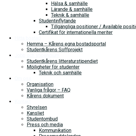
Hälsa & samhälle
Lärande & samhälle
Teknik & samhälle
Studentinflytande
Tillgängliga positioner / Available posit
Certifikat för internationella meriter
Hitta bostad
Hemma – Kårens egna bostadsportal
Studentkårens Soffprojekt
Jobb och stipendium
Studentkårens litteraturstipendiet
Möjligheter för studenter
Teknik och samhälle
Om oss
Organisation
Vanliga frågor – FAQ
Kårens dokument
Kontakt
Styrelsen
Kansliet
Studentombud
Press och media
Kommunikation