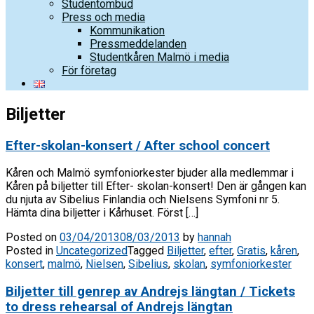
Studentombud
Press och media
Kommunikation
Pressmeddelanden
Studentkåren Malmö i media
För företag
Biljetter
Efter-skolan-konsert / After school concert
Kåren och Malmö symfoniorkester bjuder alla medlemmar i
Kåren på biljetter till Efter- skolan-konsert! Den är gången kan
du njuta av Sibelius Finlandia och Nielsens Symfoni nr 5.
Hämta dina biljetter i Kårhuset. Först […]
Posted on
03/04/2013
08/03/2013
by
hannah
Posted in
Uncategorized
Tagged
Biljetter
,
efter
,
Gratis
,
kåren
,
konsert
,
malmö
,
Nielsen
,
Sibelius
,
skolan
,
symfoniorkester
Biljetter till genrep av Andrejs längtan / Tickets
to dress rehearsal of Andrejs längtan