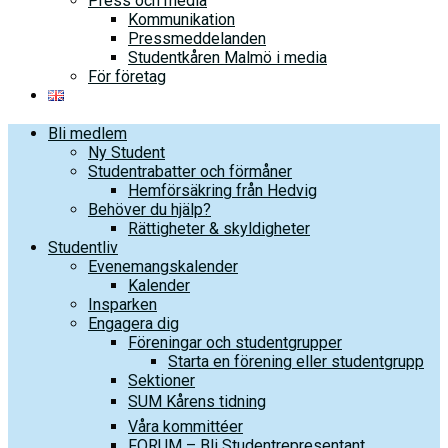
Press och media
Kommunikation
Pressmeddelanden
Studentkåren Malmö i media
För företag
Bli medlem
Ny Student
Studentrabatter och förmåner
Hemförsäkring från Hedvig
Behöver du hjälp?
Rättigheter & skyldigheter
Studentliv
Evenemangskalender
Kalender
Insparken
Engagera dig
Föreningar och studentgrupper
Starta en förening eller studentgrupp
Sektioner
SUM Kårens tidning
Våra kommittéer
FORUM – Bli Studentrepresentant