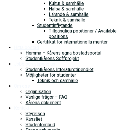
Kultur & samhälle
Hälsa & samhälle
Lärande & samhälle
Teknik & samhälle
Studentinflytande
Tillgängliga positioner / Available
positions
Certifikat för internationella meriter
Hitta bostad
Hemma – Kårens egna bostadsportal
Studentkårens Soffprojekt
Jobb och stipendium
Studentkårens litteraturstipendiet
Möjligheter för studenter
Teknik och samhälle
Om oss
Organisation
Vanliga frågor – FAQ
Kårens dokument
Kontakt
Styrelsen
Kansliet
Studentombud