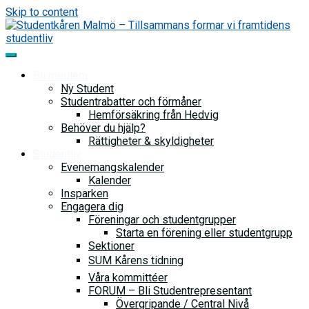
Skip to content
Bli medlem
Ny Student
Studentrabatter och förmåner
Hemförsäkring från Hedvig
Behöver du hjälp?
Rättigheter & skyldigheter
Studentliv
Evenemangskalender
Kalender
Insparken
Engagera dig
Föreningar och studentgrupper
Starta en förening eller studentgrupp
Sektioner
SUM Kårens tidning
Våra kommittéer
FORUM – Bli Studentrepresentant
Övergripande / Central Nivå