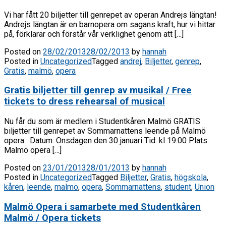
Vi har fått 20 biljetter till genrepet av operan Andrejs längtan!
Andrejs längtan är en barnopera om sagans kraft, hur vi hittar
på, förklarar och förstår vår verklighet genom att […]
Posted on
28/02/2013
28/02/2013
by
hannah
Posted in
Uncategorized
Tagged
andrej
,
Biljetter
,
genrep
,
Gratis
,
malmö
,
opera
Gratis biljetter till genrep av musikal / Free
tickets to dress rehearsal of musical
Nu får du som är medlem i Studentkåren Malmö GRATIS
biljetter till genrepet av Sommarnattens leende på Malmö
opera. Datum: Onsdagen den 30 januari Tid: kl 19:00 Plats:
Malmö opera […]
Posted on
23/01/2013
28/01/2013
by
hannah
Posted in
Uncategorized
Tagged
Biljetter
,
Gratis
,
högskola
,
kåren
,
leende
,
malmö
,
opera
,
Sommarnattens
,
student
,
Union
Malmö Opera i samarbete med Studentkåren
Malmö / Opera tickets