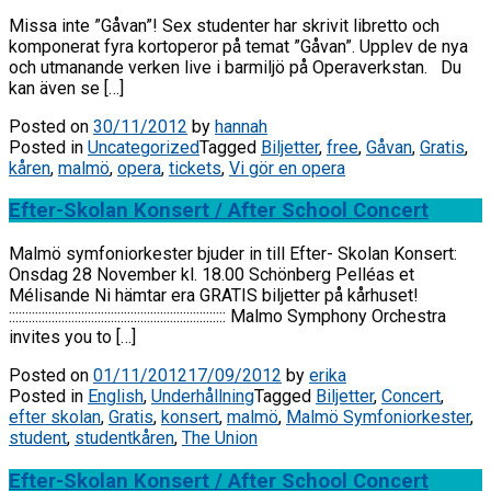
Missa inte ”Gåvan”! Sex studenter har skrivit libretto och
komponerat fyra kortoperor på temat ”Gåvan”. Upplev de nya
och utmanande verken live i barmiljö på Operaverkstan. Du
kan även se […]
Posted on
30/11/2012
by
hannah
Posted in
Uncategorized
Tagged
Biljetter
,
free
,
Gåvan
,
Gratis
,
kåren
,
malmö
,
opera
,
tickets
,
Vi gör en opera
Efter-Skolan Konsert / After School Concert
Malmö symfoniorkester bjuder in till Efter- Skolan Konsert:
Onsdag 28 November kl. 18.00 Schönberg Pelléas et
Mélisande Ni hämtar era GRATIS biljetter på kårhuset!
:::::::::::::::::::::::::::::::::::::::::::::::::::::::::::::::::: Malmo Symphony Orchestra
invites you to […]
Posted on
01/11/2012
17/09/2012
by
erika
Posted in
English
,
Underhållning
Tagged
Biljetter
,
Concert
,
efter skolan
,
Gratis
,
konsert
,
malmö
,
Malmö Symfoniorkester
,
student
,
studentkåren
,
The Union
Efter-Skolan Konsert / After School Concert