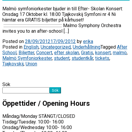
Malmö symfoniorkester bjuder in till Efter- Skolan Konsert:
Onsdag 17 Oktober kl. 18.00 Tjajkovskij Symfoni nr 4 Ni
hämtar era GRATIS biljetter på kårhuset!
:::::::::::::::::::::::::::::::::::::::::::::::::::::::::::::::::: Malmo Symphony Orchestra
invites you to an after-school […]
Posted on
28/09/2012
17/09/2012
by
erika
Posted in
English
,
Uncategorized
,
Underhållning
Tagged
After
School
,
Biljetter
,
Concert
,
efter skolan
,
Gratis
,
konsert
,
malmö
,
Malmö Symfoniorkester
,
student
,
studentkår
,
tickets
,
Tjajkovskij
,
Union
Sök
Sök
Öppettider / Opening Hours
Måndag/Monday STÄNGT/CLOSED
Tisdag/Tuesday. 10:00- 16:00
Onsdag/Wednesday 10:00- 16:00