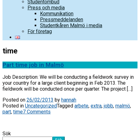
Studentombud
Press och media
Kommunikation
Pressmeddelanden
Studentkåren Malmö i media
För företag
time
Part time job in Malmö
Job Description: We will be conducting a fieldwork survey in
your country for a large client beginning in Feb 2013. The
fieldwork will be conducted once per quarter. The project […]
Posted on
26/02/2013
by
hannah
Posted in
Uncategorized
Tagged
arbete
,
extra
,
jobb
,
malmö
,
part
,
time
7 Comments
Sök
Sök