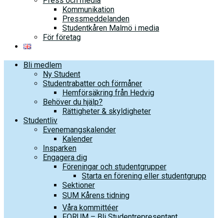
Press och media
Kommunikation
Pressmeddelanden
Studentkåren Malmö i media
För företag
Bli medlem
Ny Student
Studentrabatter och förmåner
Hemförsäkring från Hedvig
Behöver du hjälp?
Rättigheter & skyldigheter
Studentliv
Evenemangskalender
Kalender
Insparken
Engagera dig
Föreningar och studentgrupper
Starta en förening eller studentgrupp
Sektioner
SUM Kårens tidning
Våra kommittéer
FORUM – Bli Studentrepresentant