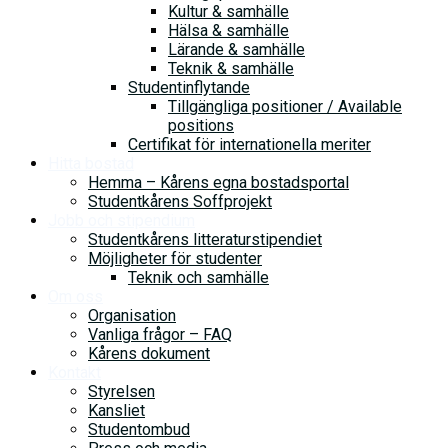
Kultur & samhälle
Hälsa & samhälle
Lärande & samhälle
Teknik & samhälle
Studentinflytande
Tillgängliga positioner / Available
positions
Certifikat för internationella meriter
Hitta bostad
Hemma – Kårens egna bostadsportal
Studentkårens Soffprojekt
Jobb och stipendium
Studentkårens litteraturstipendiet
Möjligheter för studenter
Teknik och samhälle
Om oss
Organisation
Vanliga frågor – FAQ
Kårens dokument
Kontakt
Styrelsen
Kansliet
Studentombud