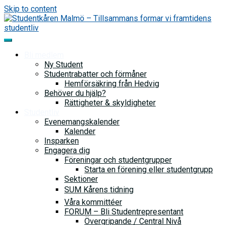
Skip to content
Bli medlem
Ny Student
Studentrabatter och förmåner
Hemförsäkring från Hedvig
Behöver du hjälp?
Rättigheter & skyldigheter
Studentliv
Evenemangskalender
Kalender
Insparken
Engagera dig
Föreningar och studentgrupper
Starta en förening eller studentgrupp
Sektioner
SUM Kårens tidning
Våra kommittéer
FORUM – Bli Studentrepresentant
Övergripande / Central Nivå