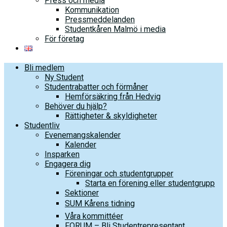
Press och media
Kommunikation
Pressmeddelanden
Studentkåren Malmö i media
För företag
Bli medlem
Ny Student
Studentrabatter och förmåner
Hemförsäkring från Hedvig
Behöver du hjälp?
Rättigheter & skyldigheter
Studentliv
Evenemangskalender
Kalender
Insparken
Engagera dig
Föreningar och studentgrupper
Starta en förening eller studentgrupp
Sektioner
SUM Kårens tidning
Våra kommittéer
FORUM – Bli Studentrepresentant