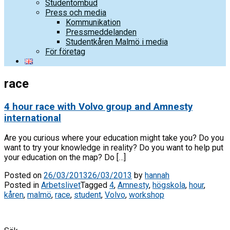
Studentombud
Press och media
Kommunikation
Pressmeddelanden
Studentkåren Malmö i media
För företag
race
4 hour race with Volvo group and Amnesty
international
Are you curious where your education might take you? Do you
want to try your knowledge in reality? Do you want to help put
your education on the map? Do […]
Posted on
26/03/2013
26/03/2013
by
hannah
Posted in
Arbetslivet
Tagged
4
,
Amnesty
,
högskola
,
hour
,
kåren
,
malmö
,
race
,
student
,
Volvo
,
workshop