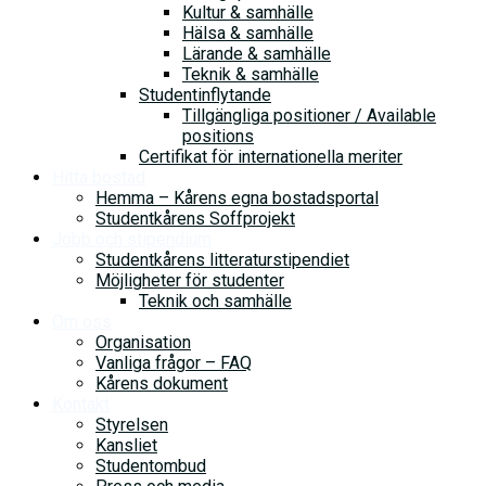
Kultur & samhälle
Hälsa & samhälle
Lärande & samhälle
Teknik & samhälle
Studentinflytande
Tillgängliga positioner / Available
positions
Certifikat för internationella meriter
Hitta bostad
Hemma – Kårens egna bostadsportal
Studentkårens Soffprojekt
Jobb och stipendium
Studentkårens litteraturstipendiet
Möjligheter för studenter
Teknik och samhälle
Om oss
Organisation
Vanliga frågor – FAQ
Kårens dokument
Kontakt
Styrelsen
Kansliet
Studentombud