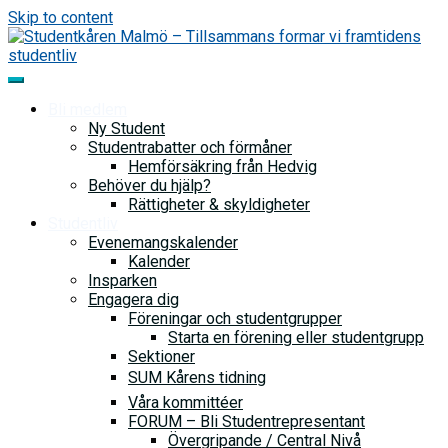
Skip to content
Bli medlem
Ny Student
Studentrabatter och förmåner
Hemförsäkring från Hedvig
Behöver du hjälp?
Rättigheter & skyldigheter
Studentliv
Evenemangskalender
Kalender
Insparken
Engagera dig
Föreningar och studentgrupper
Starta en förening eller studentgrupp
Sektioner
SUM Kårens tidning
Våra kommittéer
FORUM – Bli Studentrepresentant
Övergripande / Central Nivå