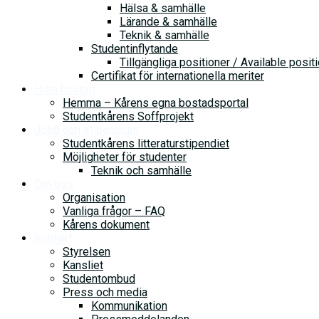
Hälsa & samhälle
Lärande & samhälle
Teknik & samhälle
Studentinflytande
Tillgängliga positioner / Available posit
Certifikat för internationella meriter
Hitta bostad
Hemma – Kårens egna bostadsportal
Studentkårens Soffprojekt
Jobb och stipendium
Studentkårens litteraturstipendiet
Möjligheter för studenter
Teknik och samhälle
Om oss
Organisation
Vanliga frågor – FAQ
Kårens dokument
Kontakt
Styrelsen
Kansliet
Studentombud
Press och media
Kommunikation