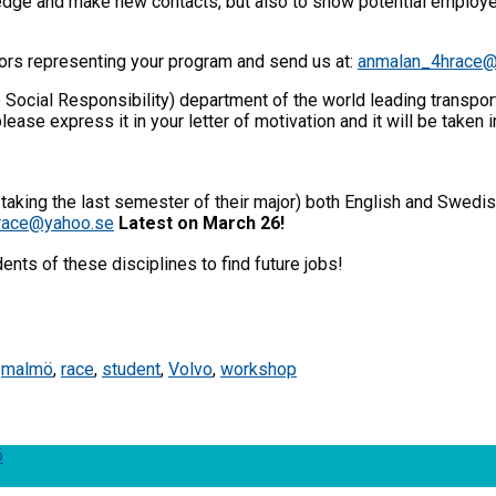
wledge and make new contacts, but also to show potential employ
rs representing your program and send us at:
anmalan_4hrace
 Social Responsibility) department of the world leading transpor
se express it in your letter of motivation and it will be taken i
aking the last semester of their major) both English and Swedi
race@yahoo.se
Latest on March 26!
dents of these disciplines to find future jobs!
,
malmö
,
race
,
student
,
Volvo
,
workshop
ö