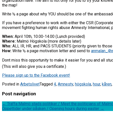
organization have. The aim is not only for you to try your kno
the map!
Write ½ a page about why YOU should be one of the ambassado
If you have a preference to work with either the CSR (Corporate
movement fighting human rights abuse Amnesty International, plea
When:
April 10th, 10.00-14.00 (Lunch provided)
Where:
Malmö Högskola (more details later)
Who:
ALL IR, HR, and PACS STUDENTS (priority given to those t
How:
Write ½ a page motivation letter and send to
anmalan_4h
Dont miss this opportunity to make it easier for you and all stu
(This will also give you a certificate.)
Please sign up to the Facebook event!
Posted in
Arbetslivet
Tagged
4
,
Amnesty
,
högskola
,
hour
,
kåren
Post navigation
←
Träffa Malmö stads politiker / Meet the politicians of Malm
Öppettider under påsken / Opening hours during easter
→