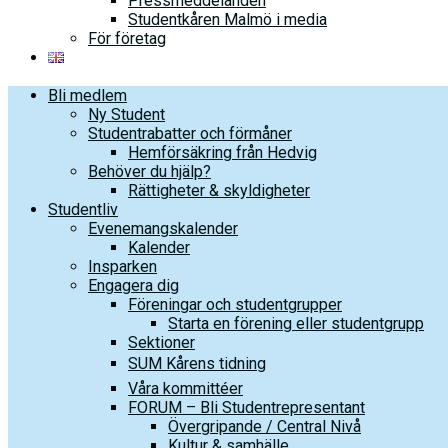
Pressmeddelanden
Studentkåren Malmö i media
För företag
Bli medlem
Ny Student
Studentrabatter och förmåner
Hemförsäkring från Hedvig
Behöver du hjälp?
Rättigheter & skyldigheter
Studentliv
Evenemangskalender
Kalender
Insparken
Engagera dig
Föreningar och studentgrupper
Starta en förening eller studentgrupp
Sektioner
SUM Kårens tidning
Våra kommittéer
FORUM – Bli Studentrepresentant
Övergripande / Central Nivå
Kultur & samhälle