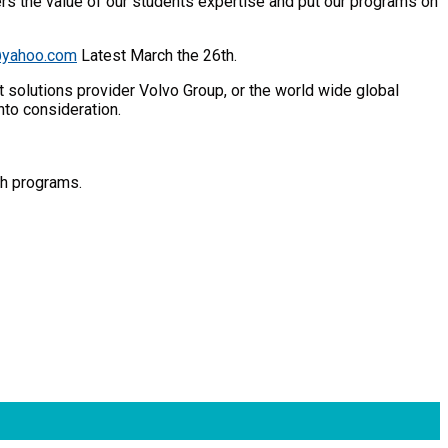
ers the value of our students expertise and put our programs on
@yahoo.com
Latest March the 26th.
t solutions provider Volvo Group, or the world wide global
nto consideration.
sh programs.