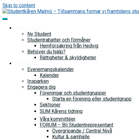
Skip to content
Bli medlem
Ny Student
Studentrabatter och förmåner
Hemförsäkring från Hedvig
Behöver du hjälp?
Rättigheter & skyldigheter
Studentliv
Evenemangskalender
Kalender
Insparken
Engagera dig
Föreningar och studentgrupper
Starta en förening eller studentgrupp
Sektioner
SUM Kårens tidning
Våra kommittéer
FORUM – Bli Studentrepresentant
Övergripande / Central Nivå
Kultur & samhälle