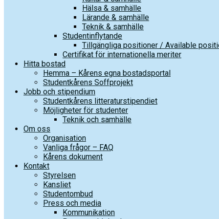
Hälsa & samhälle
Lärande & samhälle
Teknik & samhälle
Studentinflytande
Tillgängliga positioner / Available posit
Certifikat för internationella meriter
Hitta bostad
Hemma – Kårens egna bostadsportal
Studentkårens Soffprojekt
Jobb och stipendium
Studentkårens litteraturstipendiet
Möjligheter för studenter
Teknik och samhälle
Om oss
Organisation
Vanliga frågor – FAQ
Kårens dokument
Kontakt
Styrelsen
Kansliet
Studentombud
Press och media
Kommunikation