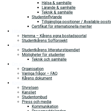
Hälsa & samhälle
Lärande & samhälle
Teknik & samhälle
Studentinflytande
Tillgängliga positioner / Available posit
Certifikat för internationella meriter
Hitta bostad
Hemma – Kårens egna bostadsportal
Studentkårens Soffprojekt
Jobb och stipendium
Studentkårens litteraturstipendiet
Möjligheter för studenter
Teknik och samhälle
Om oss
Organisation
Vanliga frågor – FAQ
Kårens dokument
Kontakt
Styrelsen
Kansliet
Studentombud
Press och media
Kommunikation