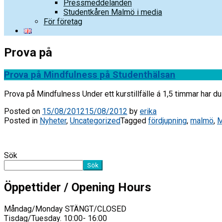
Pressmeddelanden
Studentkåren Malmö i media
För företag
Prova på
Prova på Mindfulness på Studenthälsan
Prova på Mindfulness Under ett kurstillfälle á 1,5 timmar har du
Posted on
15/08/2012
15/08/2012
by
erika
Posted in
Nyheter
,
Uncategorized
Tagged
fördjupning
,
malmö
,
M
Sök
Sök
Öppettider / Opening Hours
Måndag/Monday STÄNGT/CLOSED
Tisdag/Tuesday. 10:00- 16:00