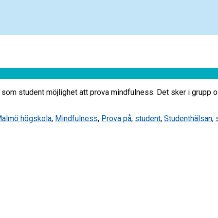
 som student möjlighet att prova mindfulness. Det sker i grupp oc
almö högskola
,
Mindfulness
,
Prova på
,
student
,
Studenthälsan
,