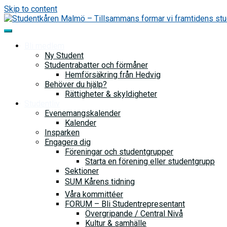
Skip to content
Bli medlem
Ny Student
Studentrabatter och förmåner
Hemförsäkring från Hedvig
Behöver du hjälp?
Rättigheter & skyldigheter
Studentliv
Evenemangskalender
Kalender
Insparken
Engagera dig
Föreningar och studentgrupper
Starta en förening eller studentgrupp
Sektioner
SUM Kårens tidning
Våra kommittéer
FORUM – Bli Studentrepresentant
Övergripande / Central Nivå
Kultur & samhälle