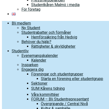
Pressmeddelanden
Studentkåren Malmö i media
För företag
Bli medlem
Ny Student
Studentrabatter och förmåner
Hemförsäkring från Hedvig
Behöver du hjälp?
Rättigheter & skyldigheter
Studentliv
Evenemangskalender
Kalender
Insparken
Engagera dig
Föreningar och studentgrupper
Starta en förening eller studentgrupp
Sektioner
SUM Kårens tidning
Våra kommittéer
FORUM – Bli Studentrepresentant
Övergripande / Central Nivå
Kultur & samhälle