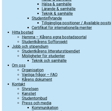
Hälsa & samhälle
Lärande & samhälle
Teknik & samhälle
Studentinflytande
Tillgängliga positioner / Available posit
Certifikat för internationella meriter
Hitta bostad
Hemma – Kårens egna bostadsportal
Studentkårens Soffprojekt
Jobb och stipendium
Studentkårens litteraturstipendiet
Möjligheter för studenter
Teknik och samhälle
Om oss
Organisation
Vanliga frågor – FAQ
Kårens dokument
Kontakt
Styrelsen
Kansliet
Studentombud
Press och media
Kommunikation