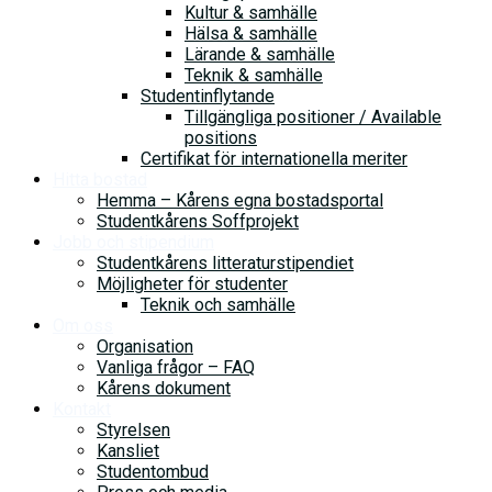
Kultur & samhälle
Hälsa & samhälle
Lärande & samhälle
Teknik & samhälle
Studentinflytande
Tillgängliga positioner / Available
positions
Certifikat för internationella meriter
Hitta bostad
Hemma – Kårens egna bostadsportal
Studentkårens Soffprojekt
Jobb och stipendium
Studentkårens litteraturstipendiet
Möjligheter för studenter
Teknik och samhälle
Om oss
Organisation
Vanliga frågor – FAQ
Kårens dokument
Kontakt
Styrelsen
Kansliet
Studentombud