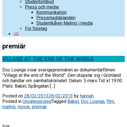
Studentombud
Press och media
Kommunikation
Pressmeddelanden
Studentkåren Malmö i media
För företag
premiär
VILLAGE AT THE END OF THE WORLD
Doc Lounge visar sverigepremiären av dokumentärfilmen
”Village at the end of the World”. Den utspelar sig i Grönland
och handlar om samhällsklimatet. Datum: 5 mars Tid: kl 19:00
Plats: Babel, Spångatan […]
Posted on
28/02/2013
28/02/2013
by
hannah
Posted in
Uncategorized
Tagged
Babel
,
Doc Lounge
,
film
,
malmö
,
movie
,
premiär
Sök