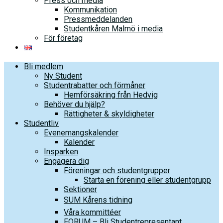
Press och media
Kommunikation
Pressmeddelanden
Studentkåren Malmö i media
För företag
Bli medlem
Ny Student
Studentrabatter och förmåner
Hemförsäkring från Hedvig
Behöver du hjälp?
Rättigheter & skyldigheter
Studentliv
Evenemangskalender
Kalender
Insparken
Engagera dig
Föreningar och studentgrupper
Starta en förening eller studentgrupp
Sektioner
SUM Kårens tidning
Våra kommittéer
FORUM – Bli Studentrepresentant