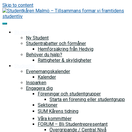
Skip to content
Bli medlem
Ny Student
Studentrabatter och förmåner
Hemförsäkring från Hedvig
Behöver du hjälp?
Rättigheter & skyldigheter
Studentliv
Evenemangskalender
Kalender
Insparken
Engagera dig
Föreningar och studentgrupper
Starta en förening eller studentgrupp
Sektioner
SUM Kårens tidning
Våra kommittéer
FORUM – Bli Studentrepresentant
Övergripande / Central Nivå