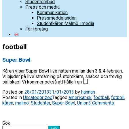
Studentombud
Press och media
Kommunikation
Pressmeddelanden
Studentkåren Malmö i media
För företag
football
Super Bowl
Kåren visar Super Bowl live natten mellan den 3 & 4 februari.
Vi bjuder på live streaming på storskärm, snacks och trevlig
sällskap! Vi kommer också att hålla i en […]
Posted on
28/01/2013
31/01/2013
by
hannah
Posted in
Uncategorized
Tagged
amerikansk
,
football
,
fotboll
,
kåren
,
malmö
,
Studenter
,
Super Bowl
,
Union
3 Comments
Sök
Sök