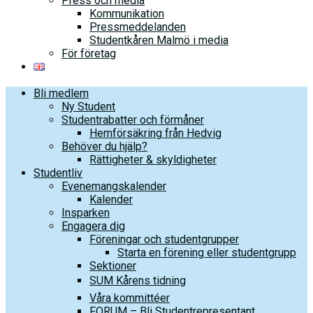
Press och media
Kommunikation
Pressmeddelanden
Studentkåren Malmö i media
För företag
Bli medlem
Ny Student
Studentrabatter och förmåner
Hemförsäkring från Hedvig
Behöver du hjälp?
Rättigheter & skyldigheter
Studentliv
Evenemangskalender
Kalender
Insparken
Engagera dig
Föreningar och studentgrupper
Starta en förening eller studentgrupp
Sektioner
SUM Kårens tidning
Våra kommittéer
FORUM – Bli Studentrepresentant