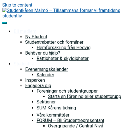
Skip to content
Bli medlem
Ny Student
Studentrabatter och förmåner
Hemförsäkring från Hedvig
Behöver du hjälp?
Rättigheter & skyldigheter
Studentliv
Evenemangskalender
Kalender
Insparken
Engagera dig
Föreningar och studentgrupper
Starta en förening eller studentgrupp
Sektioner
SUM Kårens tidning
Våra kommittéer
FORUM – Bli Studentrepresentant
Övergripande / Central Nivå