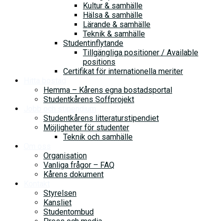
Kultur & samhälle
Hälsa & samhälle
Lärande & samhälle
Teknik & samhälle
Studentinflytande
Tillgängliga positioner / Available
positions
Certifikat för internationella meriter
Hitta bostad
Hemma – Kårens egna bostadsportal
Studentkårens Soffprojekt
Jobb och stipendium
Studentkårens litteraturstipendiet
Möjligheter för studenter
Teknik och samhälle
Om oss
Organisation
Vanliga frågor – FAQ
Kårens dokument
Kontakt
Styrelsen
Kansliet
Studentombud