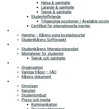
Hälsa & samhälle
Lärande & samhälle
Teknik & samhälle
Studentinflytande
Tillgängliga positioner / Available posit
Certifikat för internationella meriter
Hitta bostad
Hemma – Kårens egna bostadsportal
Studentkårens Soffprojekt
Jobb och stipendium
Studentkårens litteraturstipendiet
Möjligheter för studenter
Teknik och samhälle
Om oss
Organisation
Vanliga frågor – FAQ
Kårens dokument
Kontakt
Styrelsen
Kansliet
Studentombud
Press och media
Kommunikation