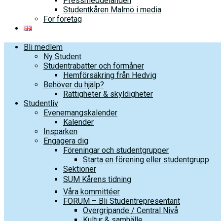
Pressmeddelanden
Studentkåren Malmö i media
För företag
Bli medlem
Ny Student
Studentrabatter och förmåner
Hemförsäkring från Hedvig
Behöver du hjälp?
Rättigheter & skyldigheter
Studentliv
Evenemangskalender
Kalender
Insparken
Engagera dig
Föreningar och studentgrupper
Starta en förening eller studentgrupp
Sektioner
SUM Kårens tidning
Våra kommittéer
FORUM – Bli Studentrepresentant
Övergripande / Central Nivå
Kultur & samhälle