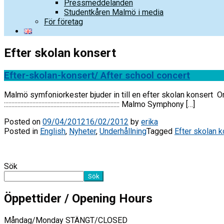
Pressmeddelanden
Studentkåren Malmö i media
För företag
Efter skolan konsert
Efter-skolan-konsert/ After school concert
Malmö symfoniorkester bjuder in till en efter skolan konsert On
::::::::::::::::::::::::::::::::::::::::::::::::::::::::::::::::::::::::::::: Malmo Symphony […]
Posted on
09/04/2012
16/02/2012
by
erika
Posted in
English
,
Nyheter
,
Underhållning
Tagged
Efter skolan k
Sök
Sök
Öppettider / Opening Hours
Måndag/Monday STÄNGT/CLOSED