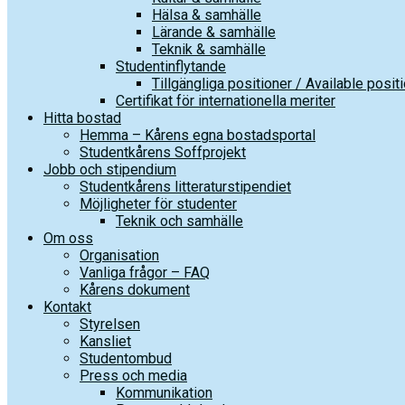
Hälsa & samhälle
Lärande & samhälle
Teknik & samhälle
Studentinflytande
Tillgängliga positioner / Available posit
Certifikat för internationella meriter
Hitta bostad
Hemma – Kårens egna bostadsportal
Studentkårens Soffprojekt
Jobb och stipendium
Studentkårens litteraturstipendiet
Möjligheter för studenter
Teknik och samhälle
Om oss
Organisation
Vanliga frågor – FAQ
Kårens dokument
Kontakt
Styrelsen
Kansliet
Studentombud
Press och media
Kommunikation