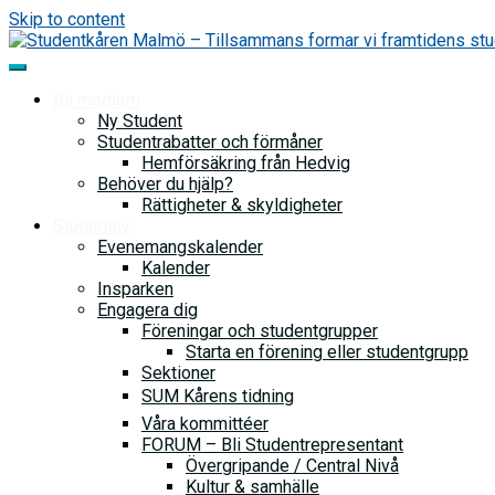
Skip to content
Bli medlem
Ny Student
Studentrabatter och förmåner
Hemförsäkring från Hedvig
Behöver du hjälp?
Rättigheter & skyldigheter
Studentliv
Evenemangskalender
Kalender
Insparken
Engagera dig
Föreningar och studentgrupper
Starta en förening eller studentgrupp
Sektioner
SUM Kårens tidning
Våra kommittéer
FORUM – Bli Studentrepresentant
Övergripande / Central Nivå
Kultur & samhälle