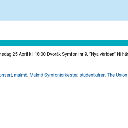
sdag 25 April kl. 18.00 Dvorák Symfoni nr 9, ”Nya världen” Ni hä
onsert
,
malmö
,
Malmö Symfoniorkester
,
studentkåren
,
The Union