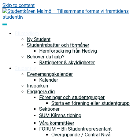
Skip to content
Bli medlem
Ny Student
Studentrabatter och förmåner
Hemförsäkring från Hedvig
Behöver du hjälp?
Rättigheter & skyldigheter
Studentliv
Evenemangskalender
Kalender
Insparken
Engagera dig
Föreningar och studentgrupper
Starta en förening eller studentgrupp
Sektioner
SUM Kårens tidning
Våra kommittéer
FORUM – Bli Studentrepresentant
Övergripande / Central Nivå