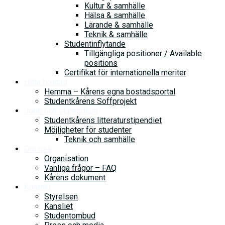
Kultur & samhälle
Hälsa & samhälle
Lärande & samhälle
Teknik & samhälle
Studentinflytande
Tillgängliga positioner / Available
positions
Certifikat för internationella meriter
Hitta bostad
Hemma – Kårens egna bostadsportal
Studentkårens Soffprojekt
Jobb och stipendium
Studentkårens litteraturstipendiet
Möjligheter för studenter
Teknik och samhälle
Om oss
Organisation
Vanliga frågor – FAQ
Kårens dokument
Kontakt
Styrelsen
Kansliet
Studentombud