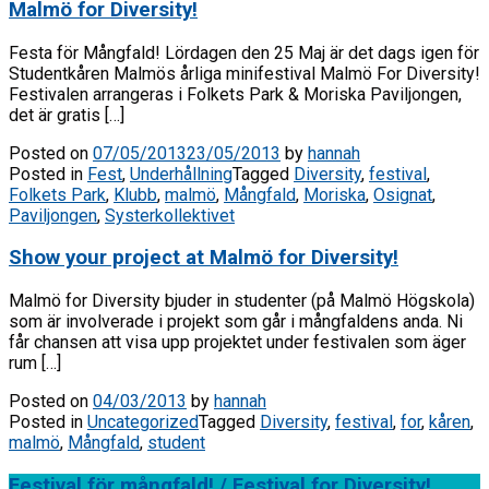
Malmö for Diversity!
Festa för Mångfald! Lördagen den 25 Maj är det dags igen för
Studentkåren Malmös årliga minifestival Malmö For Diversity!
Festivalen arrangeras i Folkets Park & Moriska Paviljongen,
det är gratis […]
Posted on
07/05/2013
23/05/2013
by
hannah
Posted in
Fest
,
Underhållning
Tagged
Diversity
,
festival
,
Folkets Park
,
Klubb
,
malmö
,
Mångfald
,
Moriska
,
Osignat
,
Paviljongen
,
Systerkollektivet
Show your project at Malmö for Diversity!
Malmö for Diversity bjuder in studenter (på Malmö Högskola)
som är involverade i projekt som går i mångfaldens anda. Ni
får chansen att visa upp projektet under festivalen som äger
rum […]
Posted on
04/03/2013
by
hannah
Posted in
Uncategorized
Tagged
Diversity
,
festival
,
for
,
kåren
,
malmö
,
Mångfald
,
student
Festival för mångfald! / Festival for Diversity!