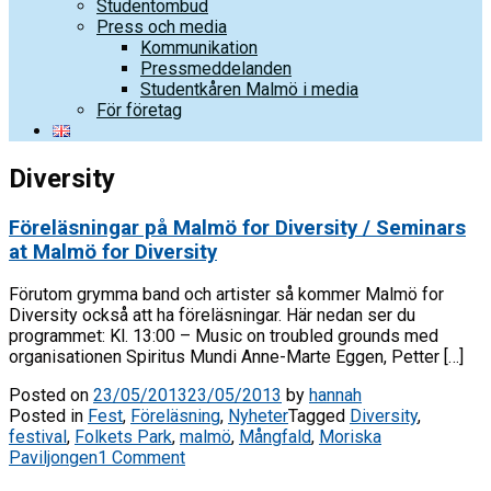
Studentombud
Press och media
Kommunikation
Pressmeddelanden
Studentkåren Malmö i media
För företag
Diversity
Föreläsningar på Malmö for Diversity / Seminars
at Malmö for Diversity
Förutom grymma band och artister så kommer Malmö for
Diversity också att ha föreläsningar. Här nedan ser du
programmet: Kl. 13:00 – Music on troubled grounds med
organisationen Spiritus Mundi Anne-Marte Eggen, Petter […]
Posted on
23/05/2013
23/05/2013
by
hannah
Posted in
Fest
,
Föreläsning
,
Nyheter
Tagged
Diversity
,
festival
,
Folkets Park
,
malmö
,
Mångfald
,
Moriska
Paviljongen
1 Comment