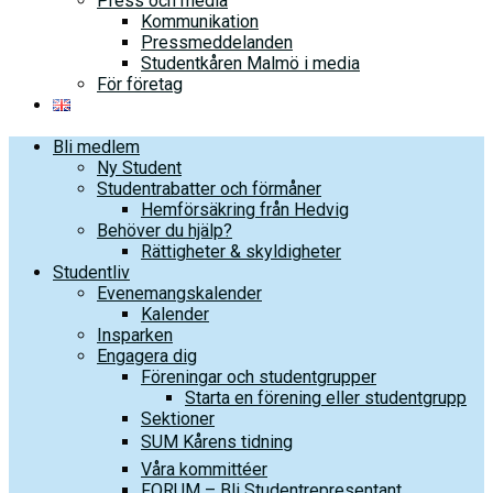
Press och media
Kommunikation
Pressmeddelanden
Studentkåren Malmö i media
För företag
Bli medlem
Ny Student
Studentrabatter och förmåner
Hemförsäkring från Hedvig
Behöver du hjälp?
Rättigheter & skyldigheter
Studentliv
Evenemangskalender
Kalender
Insparken
Engagera dig
Föreningar och studentgrupper
Starta en förening eller studentgrupp
Sektioner
SUM Kårens tidning
Våra kommittéer
FORUM – Bli Studentrepresentant