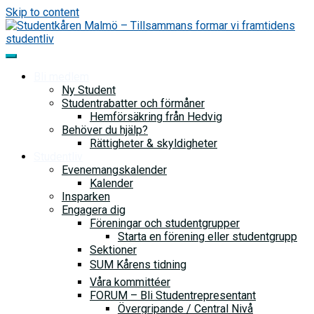
Skip to content
Bli medlem
Ny Student
Studentrabatter och förmåner
Hemförsäkring från Hedvig
Behöver du hjälp?
Rättigheter & skyldigheter
Studentliv
Evenemangskalender
Kalender
Insparken
Engagera dig
Föreningar och studentgrupper
Starta en förening eller studentgrupp
Sektioner
SUM Kårens tidning
Våra kommittéer
FORUM – Bli Studentrepresentant
Övergripande / Central Nivå