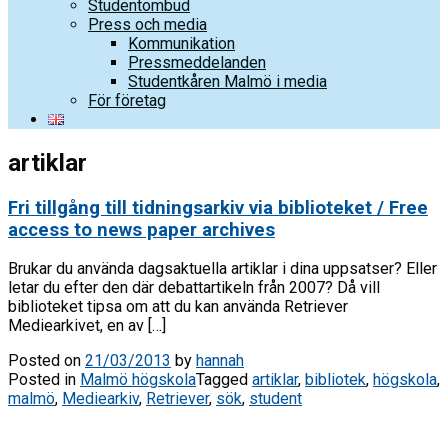
Studentombud
Press och media
Kommunikation
Pressmeddelanden
Studentkåren Malmö i media
För företag
artiklar
Fri tillgång till tidningsarkiv via biblioteket / Free
access to news paper archives
Brukar du använda dagsaktuella artiklar i dina uppsatser? Eller
letar du efter den där debattartikeln från 2007? Då vill
biblioteket tipsa om att du kan använda Retriever
Mediearkivet, en av […]
Posted on
21/03/2013
by
hannah
Posted in
Malmö högskola
Tagged
artiklar
,
bibliotek
,
högskola
,
malmö
,
Mediearkiv
,
Retriever
,
sök
,
student