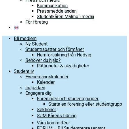
Press och media
Kommunikation
Pressmeddelanden
Studentkåren Malmö i media
För företag
Bli medlem
Ny Student
Studentrabatter och förmåner
Hemförsäkring från Hedvig
Behöver du hjälp?
Rättigheter & skyldigheter
Studentliv
Evenemangskalender
Kalender
Insparken
Engagera dig
Föreningar och studentgrupper
Starta en förening eller studentgrupp
Sektioner
SUM Kårens tidning
Våra kommittéer
FORUM – Bli Studentrepresentant