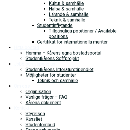
Kultur & samhälle
Hälsa & samhälle
Lärande & samhälle
Teknik & samhälle
Studentinflytande
Tillgängliga positioner / Available
positions
Certifikat för internationella meriter
Hitta bostad
Hemma – Kårens egna bostadsportal
Studentkårens Soffprojekt
Jobb och stipendium
Studentkårens litteraturstipendiet
Möjligheter för studenter
Teknik och samhälle
Om oss
Organisation
Vanliga frågor – FAQ
Kårens dokument
Kontakt
Styrelsen
Kansliet
Studentombud