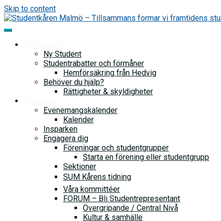
Skip to content
Bli medlem
Ny Student
Studentrabatter och förmåner
Hemförsäkring från Hedvig
Behöver du hjälp?
Rättigheter & skyldigheter
Studentliv
Evenemangskalender
Kalender
Insparken
Engagera dig
Föreningar och studentgrupper
Starta en förening eller studentgrupp
Sektioner
SUM Kårens tidning
Våra kommittéer
FORUM – Bli Studentrepresentant
Övergripande / Central Nivå
Kultur & samhälle