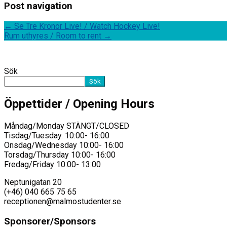
Post navigation
←
Se Tre Kronor Live! / Watch Hockey Live!
Rum uthyres / Room to rent
→
Sök
Sök
Öppettider / Opening Hours
Måndag/Monday STÄNGT/CLOSED
Tisdag/Tuesday. 10:00- 16:00
Onsdag/Wednesday 10:00- 16:00
Torsdag/Thursday 10:00- 16:00
Fredag/Friday 10:00- 13:00
Neptunigatan 20
(+46) 040 665 75 65
receptionen@malmostudenter.se
Sponsorer/Sponsors