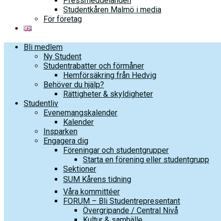
Pressmeddelanden
Studentkåren Malmö i media
För företag
Bli medlem
Ny Student
Studentrabatter och förmåner
Hemförsäkring från Hedvig
Behöver du hjälp?
Rättigheter & skyldigheter
Studentliv
Evenemangskalender
Kalender
Insparken
Engagera dig
Föreningar och studentgrupper
Starta en förening eller studentgrupp
Sektioner
SUM Kårens tidning
Våra kommittéer
FORUM – Bli Studentrepresentant
Övergripande / Central Nivå
Kultur & samhälle