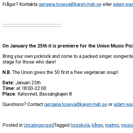
Frågor? Kontakta
gergana.toseva@karen.mah.se
eller
adam.was
::::::::::::::::::::::::::::::::::::::::::::::::::::::::::::::::::
On January the 25th it is premiere for the Union Music Pic
Bring your own picknick and come to a packed singer songwriter
stage for those who dare!
N.B.
The Union gives the 50 first a free vegetarian soup!
Date:
Januari 25th
Time:
at 18:00-22:00
Place:
Kølsvinet, Bassängkajen 8
Questions? Contact
gergana.toseva@karen.mah.se
or
adam.was
Posted in
Uncategorized
Tagged
högskola
,
kåren
,
malmö
,
musi