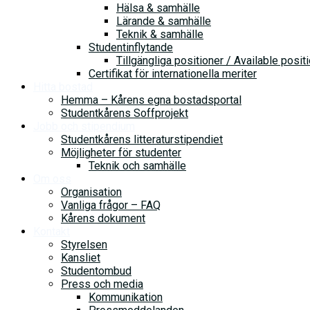
Hälsa & samhälle
Lärande & samhälle
Teknik & samhälle
Studentinflytande
Tillgängliga positioner / Available posit
Certifikat för internationella meriter
Hitta bostad
Hemma – Kårens egna bostadsportal
Studentkårens Soffprojekt
Jobb och stipendium
Studentkårens litteraturstipendiet
Möjligheter för studenter
Teknik och samhälle
Om oss
Organisation
Vanliga frågor – FAQ
Kårens dokument
Kontakt
Styrelsen
Kansliet
Studentombud
Press och media
Kommunikation