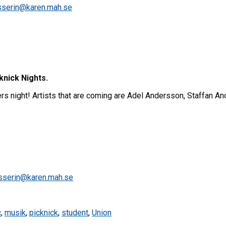
serin@karen.mah.se
knick Nights.
s night! Artists that are coming are Adel Andersson, Staffan And
serin@karen.mah.se
c
,
musik
,
picknick
,
student
,
Union