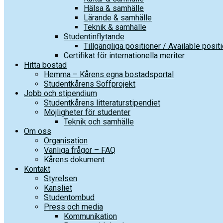
Hälsa & samhälle
Lärande & samhälle
Teknik & samhälle
Studentinflytande
Tillgängliga positioner / Available posit
Certifikat för internationella meriter
Hitta bostad
Hemma – Kårens egna bostadsportal
Studentkårens Soffprojekt
Jobb och stipendium
Studentkårens litteraturstipendiet
Möjligheter för studenter
Teknik och samhälle
Om oss
Organisation
Vanliga frågor – FAQ
Kårens dokument
Kontakt
Styrelsen
Kansliet
Studentombud
Press och media
Kommunikation