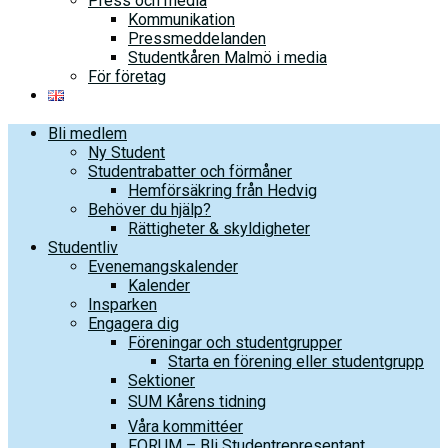
Press och media
Kommunikation
Pressmeddelanden
Studentkåren Malmö i media
För företag
Bli medlem
Ny Student
Studentrabatter och förmåner
Hemförsäkring från Hedvig
Behöver du hjälp?
Rättigheter & skyldigheter
Studentliv
Evenemangskalender
Kalender
Insparken
Engagera dig
Föreningar och studentgrupper
Starta en förening eller studentgrupp
Sektioner
SUM Kårens tidning
Våra kommittéer
FORUM – Bli Studentrepresentant