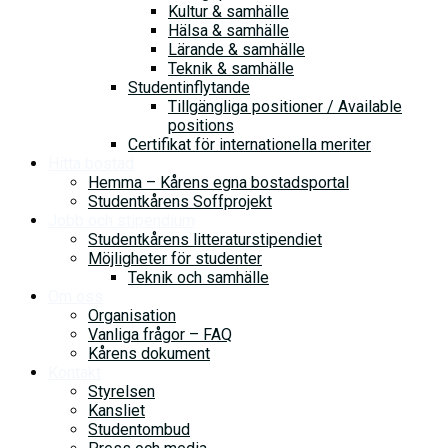
Kultur & samhälle
Hälsa & samhälle
Lärande & samhälle
Teknik & samhälle
Studentinflytande
Tillgängliga positioner / Available
positions
Certifikat för internationella meriter
Hitta bostad
Hemma – Kårens egna bostadsportal
Studentkårens Soffprojekt
Jobb och stipendium
Studentkårens litteraturstipendiet
Möjligheter för studenter
Teknik och samhälle
Om oss
Organisation
Vanliga frågor – FAQ
Kårens dokument
Kontakt
Styrelsen
Kansliet
Studentombud