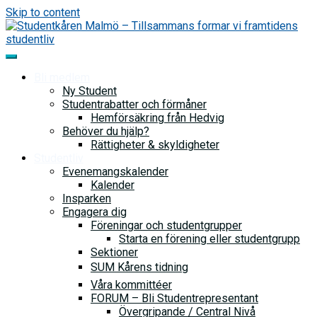
Skip to content
Bli medlem
Ny Student
Studentrabatter och förmåner
Hemförsäkring från Hedvig
Behöver du hjälp?
Rättigheter & skyldigheter
Studentliv
Evenemangskalender
Kalender
Insparken
Engagera dig
Föreningar och studentgrupper
Starta en förening eller studentgrupp
Sektioner
SUM Kårens tidning
Våra kommittéer
FORUM – Bli Studentrepresentant
Övergripande / Central Nivå