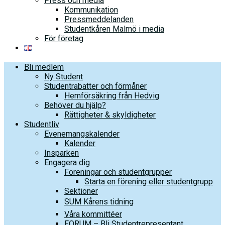
Press och media
Kommunikation
Pressmeddelanden
Studentkåren Malmö i media
För företag
Bli medlem
Ny Student
Studentrabatter och förmåner
Hemförsäkring från Hedvig
Behöver du hjälp?
Rättigheter & skyldigheter
Studentliv
Evenemangskalender
Kalender
Insparken
Engagera dig
Föreningar och studentgrupper
Starta en förening eller studentgrupp
Sektioner
SUM Kårens tidning
Våra kommittéer
FORUM – Bli Studentrepresentant