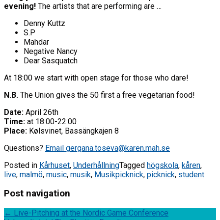
evening!
The artists that are performing are …
Denny Kuttz
S.P
Mahdar
Negative Nancy
Dear Sasquatch
At 18:00 we start with open stage for those who dare!
N.B.
The Union gives the 50 first a free vegetarian food!
Date:
April 26th
Time:
at 18:00-22:00
Place:
Kølsvinet, Bassängkajen 8
Questions?
Email gergana.toseva@karen.mah.se
Posted in
Kårhuset
,
Underhållning
Tagged
högskola
,
kåren
,
live
,
malmö
,
music
,
musik
,
Musikpicknick
,
picknick
,
student
Post navigation
←
Live-Pitching at the Nordic Game Conference