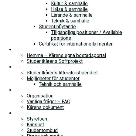
Kultur & samhälle
Hälsa & samhälle
Lärande & samhälle
Teknik & samhälle
Studentinflytande
Tillgängliga positioner / Available
positions
Certifikat för internationella meriter
Hitta bostad
Hemma – Kårens egna bostadsportal
Studentkårens Soffprojekt
Jobb och stipendium
Studentkårens litteraturstipendiet
Möjligheter för studenter
Teknik och samhälle
Om oss
Organisation
Vanliga frågor – FAQ
Kårens dokument
Kontakt
Styrelsen
Kansliet
Studentombud