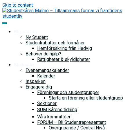
Skip to content
Bli medlem
Ny Student
Studentrabatter och förmåner
Hemförsäkring från Hedvig
Behöver du hjälp?
Rättigheter & skyldigheter
Studentliv
Evenemangskalender
Kalender
Insparken
Engagera dig
Föreningar och studentgrupper
Starta en förening eller studentgrupp
Sektioner
SUM Kårens tidning
Våra kommittéer
FORUM – Bli Studentrepresentant
Övergripande / Central Nivå