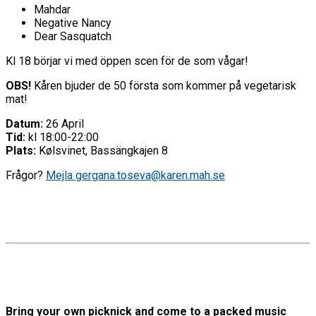
Mahdar
Negative Nancy
Dear Sasquatch
Kl 18 börjar vi med öppen scen för de som vågar!
OBS!
Kåren bjuder de 50 första som kommer på vegetarisk
mat!
Datum:
26 April
Tid:
kl 18:00-22:00
Plats:
Kølsvinet, Bassängkajen 8
Frågor?
Mejla gergana.toseva@karen.mah.se
Bring your own picknick and come to a packed music