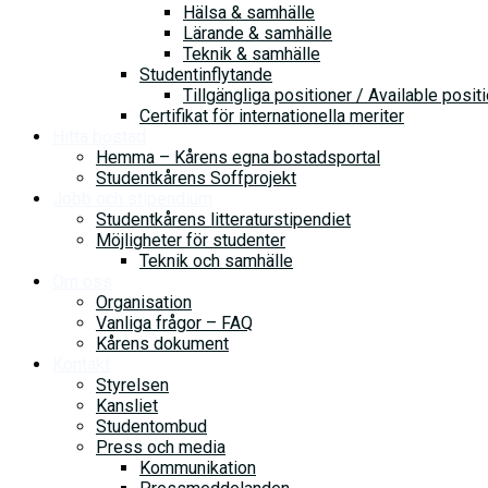
Hälsa & samhälle
Lärande & samhälle
Teknik & samhälle
Studentinflytande
Tillgängliga positioner / Available posit
Certifikat för internationella meriter
Hitta bostad
Hemma – Kårens egna bostadsportal
Studentkårens Soffprojekt
Jobb och stipendium
Studentkårens litteraturstipendiet
Möjligheter för studenter
Teknik och samhälle
Om oss
Organisation
Vanliga frågor – FAQ
Kårens dokument
Kontakt
Styrelsen
Kansliet
Studentombud
Press och media
Kommunikation