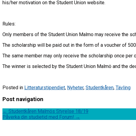
his/her motivation on the Student Union website.
Rules:
Only members of the Student Union Malmo may receive the sch
The scholarship will be paid out in the form of a voucher of 50
The same member may only receive the scholarship once per op
The winner is selected by the Student Union Malmö and the dec
Posted in
Litteraturstipendiet
,
Nyheter
,
Studentkåren
,
Tävling
Post navigation
←
Studentkåren Malmös Styrelse 18/19
Påverka din studietid med Forum!
→