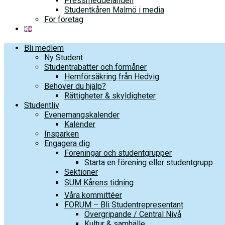
Pressmeddelanden
Studentkåren Malmö i media
För företag
Bli medlem
Ny Student
Studentrabatter och förmåner
Hemförsäkring från Hedvig
Behöver du hjälp?
Rättigheter & skyldigheter
Studentliv
Evenemangskalender
Kalender
Insparken
Engagera dig
Föreningar och studentgrupper
Starta en förening eller studentgrupp
Sektioner
SUM Kårens tidning
Våra kommittéer
FORUM – Bli Studentrepresentant
Övergripande / Central Nivå
Kultur & samhälle