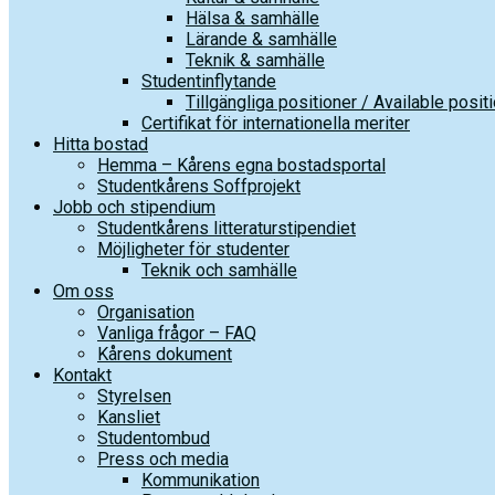
Hälsa & samhälle
Lärande & samhälle
Teknik & samhälle
Studentinflytande
Tillgängliga positioner / Available posit
Certifikat för internationella meriter
Hitta bostad
Hemma – Kårens egna bostadsportal
Studentkårens Soffprojekt
Jobb och stipendium
Studentkårens litteraturstipendiet
Möjligheter för studenter
Teknik och samhälle
Om oss
Organisation
Vanliga frågor – FAQ
Kårens dokument
Kontakt
Styrelsen
Kansliet
Studentombud
Press och media
Kommunikation