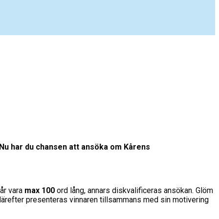
. Nu har du chansen att ansöka om Kårens
år vara
max 100
ord lång, annars diskvalificeras ansökan. Glöm
 därefter presenteras vinnaren tillsammans med sin motivering