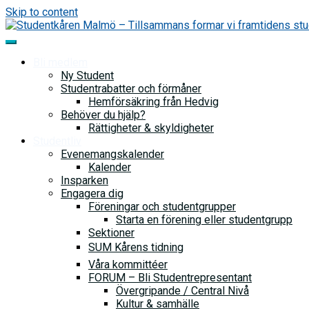
Skip to content
Bli medlem
Ny Student
Studentrabatter och förmåner
Hemförsäkring från Hedvig
Behöver du hjälp?
Rättigheter & skyldigheter
Studentliv
Evenemangskalender
Kalender
Insparken
Engagera dig
Föreningar och studentgrupper
Starta en förening eller studentgrupp
Sektioner
SUM Kårens tidning
Våra kommittéer
FORUM – Bli Studentrepresentant
Övergripande / Central Nivå
Kultur & samhälle