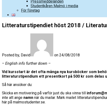
Pressmeddelanden
Studentkåren Malmö i media
För företag
Litteraturstipendiet höst 2018 / Litera
Posted by, David
on 24/08/2018
– English info further down –
Vid kursstart är det ofta många nya kursböcker som behö
litteraturstipendium ett presentkort på 500 kr som delas u
Så här ansöker du:
Skicka en motivering på varför just du ska vinna till
inforum@m
inte att ange
namn
när du mailar. Märk mailet litteraturstipen
här på malmostudenter.se.