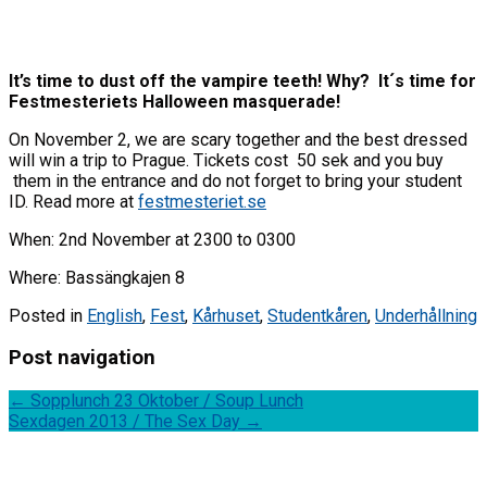
It’s time to dust off the vampire teeth! Why? It´s time for
Festmesteriets Halloween masquerade!
On November 2, we are scary together and the best dressed
will win a trip to Prague. Tickets cost 50 sek and you buy
them in the entrance and do not forget to bring your student
ID. Read more at
festmesteriet.se
When: 2nd November at 2300 to 0300
Where: Bassängkajen 8
Posted in
English
,
Fest
,
Kårhuset
,
Studentkåren
,
Underhållning
Post navigation
←
Sopplunch 23 Oktober / Soup Lunch
Sexdagen 2013 / The Sex Day
→