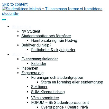
Skip to content
Bli medlem
Ny Student
Studentrabatter och förmåner
Hemförsäkring från Hedvig
Behöver du hjälp?
Rättigheter & skyldigheter
Studentliv
Evenemangskalender
Kalender
Insparken
Engagera dig
Föreningar och studentgrupper
Starta en förening eller studentgrupp
Sektioner
SUM Kårens tidning
Våra kommittéer
FORUM – Bli Studentrepresentant
Övergripande / Central Nivå