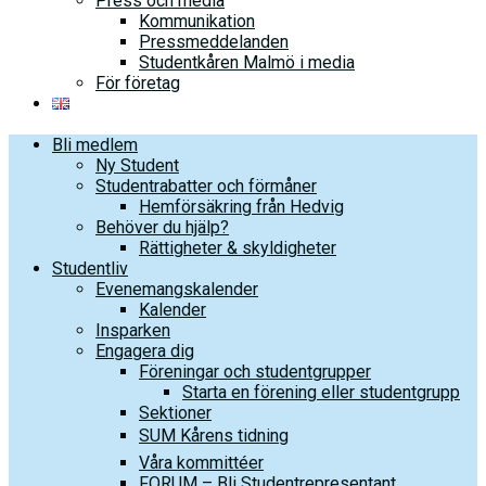
Press och media
Kommunikation
Pressmeddelanden
Studentkåren Malmö i media
För företag
Bli medlem
Ny Student
Studentrabatter och förmåner
Hemförsäkring från Hedvig
Behöver du hjälp?
Rättigheter & skyldigheter
Studentliv
Evenemangskalender
Kalender
Insparken
Engagera dig
Föreningar och studentgrupper
Starta en förening eller studentgrupp
Sektioner
SUM Kårens tidning
Våra kommittéer
FORUM – Bli Studentrepresentant