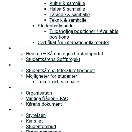
Kultur & samhälle
Hälsa & samhälle
Lärande & samhälle
Teknik & samhälle
Studentinflytande
Tillgängliga positioner / Available
positions
Certifikat för internationella meriter
Hitta bostad
Hemma – Kårens egna bostadsportal
Studentkårens Soffprojekt
Jobb och stipendium
Studentkårens litteraturstipendiet
Möjligheter för studenter
Teknik och samhälle
Om oss
Organisation
Vanliga frågor – FAQ
Kårens dokument
Kontakt
Styrelsen
Kansliet
Studentombud