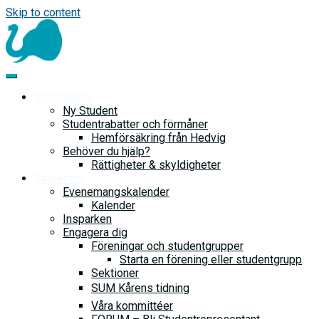
Skip to content
Bli medlem
Ny Student
Studentrabatter och förmåner
Hemförsäkring från Hedvig
Behöver du hjälp?
Rättigheter & skyldigheter
Studentliv
Evenemangskalender
Kalender
Insparken
Engagera dig
Föreningar och studentgrupper
Starta en förening eller studentgrupp
Sektioner
SUM Kårens tidning
Våra kommittéer