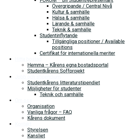
FORUM – Bli Studentrepresentant
Övergripande / Central Nivå
Kultur & samhälle
Hälsa & samhälle
Lärande & samhälle
Teknik & samhälle
Studentinflytande
Tillgängliga positioner / Available
positions
Certifikat för internationella meriter
Hitta bostad
Hemma – Kårens egna bostadsportal
Studentkårens Soffprojekt
Jobb och stipendium
Studentkårens litteraturstipendiet
Möjligheter för studenter
Teknik och samhälle
Om oss
Organisation
Vanliga frågor – FAQ
Kårens dokument
Kontakt
Styrelsen
Kansliet