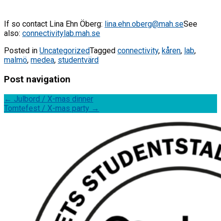
If so contact Lina Ehn Öberg:
lina.ehn.oberg@mah.se
See
also:
connectivitylab.mah.se
Posted in
Uncategorized
Tagged
connectivity
,
kåren
,
lab
,
malmö
,
medea
,
studentvärd
Post navigation
←
Julbord / X-mas dinner
Tomtefest / X-mas party
→