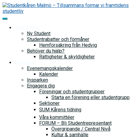
Skip
to
content
Bli medlem
Ny Student
Studentrabatter och förmåner
Hemförsäkring från Hedvig
Behöver du hjälp?
Rättigheter & skyldigheter
Studentliv
Evenemangskalender
Kalender
Insparken
Engagera dig
Föreningar och studentgrupper
Starta en förening eller studentgrupp
Sektioner
SUM Kårens tidning
Våra kommittéer
FORUM – Bli Studentrepresentant
Övergripande / Central Nivå
Kultur & samhälle