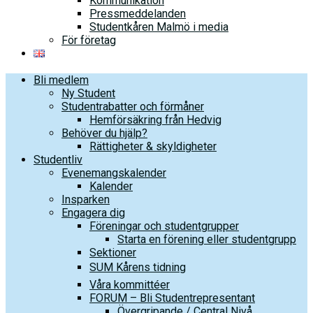
Kommunikation
Pressmeddelanden
Studentkåren Malmö i media
För företag
Bli medlem
Ny Student
Studentrabatter och förmåner
Hemförsäkring från Hedvig
Behöver du hjälp?
Rättigheter & skyldigheter
Studentliv
Evenemangskalender
Kalender
Insparken
Engagera dig
Föreningar och studentgrupper
Starta en förening eller studentgrupp
Sektioner
SUM Kårens tidning
Våra kommittéer
FORUM – Bli Studentrepresentant
Övergripande / Central Nivå