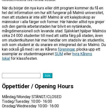
När du börjar din nya kurs eller ditt program kommer du få en
hel del information om hur allt fungerar på Malmö universitet,
men att studera är inte allt! Malmö är ett kalejdoskop av
människor i alla färger och former. Här händer alltid nya grejer
och den gamla arbetarstaden har blivit en nytänkande,
mångdimensionell och levande stad. Självklart hjälper Malmös
cirka 24 000 studenter till med att sätta färg på staden, även
om studentkulturen här mer handlar om stadsliv än studentliv,
och som student är du snarare en integrerad del av Malmö. Du
kan också gå med i en av Kårens
föreningar
, plocka upp ett
exemplar av studentmagasinet
SUM
eller
hyra Kårens
lokal
för klassfesten.
Sök
Sök
Öppettider / Opening Hours
Måndag/Monday STÄNGT/CLOSED
Tisdag/Tuesday. 10:00- 16:00
Onsdag/Wednesday 10:00- 16:00