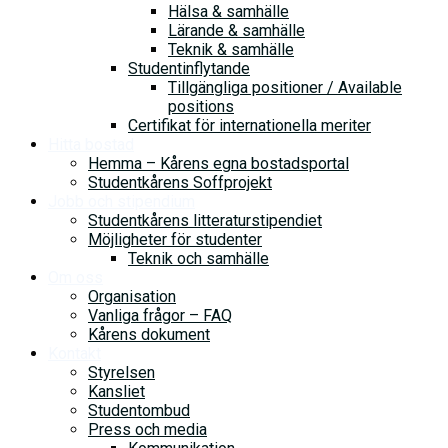
Hälsa & samhälle
Lärande & samhälle
Teknik & samhälle
Studentinflytande
Tillgängliga positioner / Available
positions
Certifikat för internationella meriter
Hitta bostad
Hemma – Kårens egna bostadsportal
Studentkårens Soffprojekt
Jobb och stipendium
Studentkårens litteraturstipendiet
Möjligheter för studenter
Teknik och samhälle
Om oss
Organisation
Vanliga frågor – FAQ
Kårens dokument
Kontakt
Styrelsen
Kansliet
Studentombud
Press och media