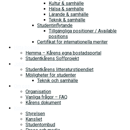
Kultur & samhälle
Hälsa & samhälle
Lärande & samhälle
Teknik & samhälle
Studentinflytande
Tillgängliga positioner / Available
positions
Certifikat för internationella meriter
Hitta bostad
Hemma – Kårens egna bostadsportal
Studentkårens Soffprojekt
Jobb och stipendium
Studentkårens litteraturstipendiet
Möjligheter för studenter
Teknik och samhälle
Om oss
Organisation
Vanliga frågor – FAQ
Kårens dokument
Kontakt
Styrelsen
Kansliet
Studentombud