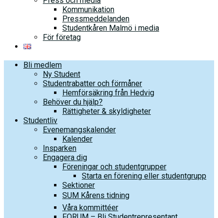
Press och media
Kommunikation
Pressmeddelanden
Studentkåren Malmö i media
För företag
Bli medlem
Ny Student
Studentrabatter och förmåner
Hemförsäkring från Hedvig
Behöver du hjälp?
Rättigheter & skyldigheter
Studentliv
Evenemangskalender
Kalender
Insparken
Engagera dig
Föreningar och studentgrupper
Starta en förening eller studentgrupp
Sektioner
SUM Kårens tidning
Våra kommittéer
FORUM – Bli Studentrepresentant