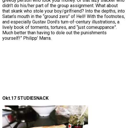
greedy person who took your money. Or that lazy slacker who
didn’t do his/her part of the group assignment. What about
that skank who stole your boy/girlfriend? Into the depths, into
Satan’s mouth in the “ground zero” of Hell! With the footnotes,
and especially Gustav Doré’s turn-of-century illustrations, a
lively book of torments, tortures, and “just comeuppance”.
Much better than having to dole out the punishments
yourself!” Philipp’ Marra.
Okt.17 STUDIESNACK