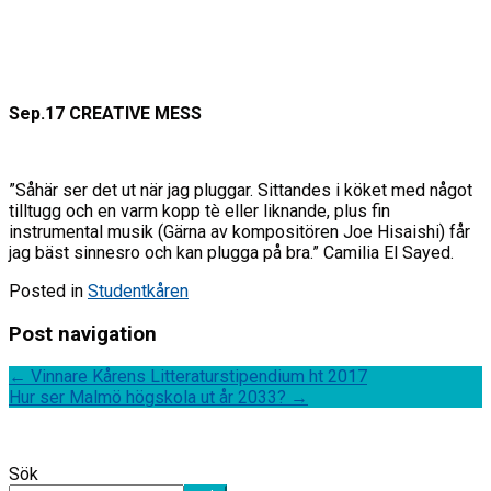
Sep.17 CREATIVE MESS
”Såhär ser det ut när jag pluggar. Sittandes i köket med något
tilltugg och en varm kopp tè eller liknande, plus fin
instrumental musik (Gärna av kompositören Joe Hisaishi) får
jag bäst sinnesro och kan plugga på bra.” Camilia El Sayed.
Posted in
Studentkåren
Post navigation
←
Vinnare Kårens Litteraturstipendium ht 2017
Hur ser Malmö högskola ut år 2033?
→
Sök