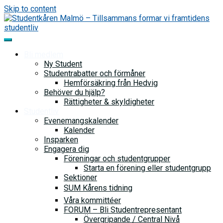
Skip to content
Bli medlem
Ny Student
Studentrabatter och förmåner
Hemförsäkring från Hedvig
Behöver du hjälp?
Rättigheter & skyldigheter
Studentliv
Evenemangskalender
Kalender
Insparken
Engagera dig
Föreningar och studentgrupper
Starta en förening eller studentgrupp
Sektioner
SUM Kårens tidning
Våra kommittéer
FORUM – Bli Studentrepresentant
Övergripande / Central Nivå