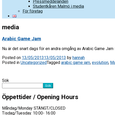
Pressmeddelanden
Studentkåren Malmö i media
För företag
media
Arabic Game Jam
Nu är det snart dags för en andra omgång av Arabic Game Jam i
Posted on
13/05/2013
13/05/2013
by
hannah
Posted in
Uncategorized
Tagged
arabic game jam
,
evolution
,
Ma
Sök
Sök
Öppettider / Opening Hours
Måndag/Monday STÄNGT/CLOSED
Tisdag/Tuesday. 10:00- 16:00