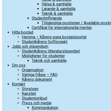
Hälsa & samhälle
Lärande & samhälle
Teknik & samhälle
Studentinflytande
Tillgängliga positioner / Available posit
Certifikat för internationella meriter
Hitta bostad
Hemma – Kårens egna bostadsportal
Studentkårens Soffprojekt
Jobb och stipendium
Studentkårens litteraturstipendiet
Möjligheter för studenter
Teknik och samhälle
Om oss
Organisation
Vanliga frågor – FAQ
Kårens dokument
Kontakt
Styrelsen
Kansliet
Studentombud
Press och media
Kommunikation