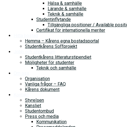
Hälsa & samhälle
Lärande & samhälle
Teknik & samhälle
Studentinflytande
Tillgängliga positioner / Available posit
Certifikat för internationella meriter
Hitta bostad
Hemma – Kårens egna bostadsportal
Studentkårens Soffprojekt
Jobb och stipendium
Studentkårens litteraturstipendiet
Möjligheter för studenter
Teknik och samhälle
Om oss
Organisation
Vanliga frågor – FAQ
Kårens dokument
Kontakt
Styrelsen
Kansliet
Studentombud
Press och media
Kommunikation