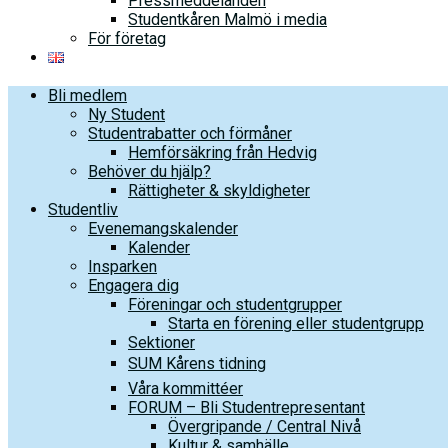
Pressmeddelanden
Studentkåren Malmö i media
För företag
Bli medlem
Ny Student
Studentrabatter och förmåner
Hemförsäkring från Hedvig
Behöver du hjälp?
Rättigheter & skyldigheter
Studentliv
Evenemangskalender
Kalender
Insparken
Engagera dig
Föreningar och studentgrupper
Starta en förening eller studentgrupp
Sektioner
SUM Kårens tidning
Våra kommittéer
FORUM – Bli Studentrepresentant
Övergripande / Central Nivå
Kultur & samhälle