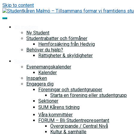
Skip to content
Bli medlem
Ny Student
Studentrabatter och förmåner
Hemförsäkring från Hedvig
Behöver du hjälp?
Rättigheter & skyldigheter
Studentliv
Evenemangskalender
Kalender
Insparken
Engagera dig
Föreningar och studentgrupper
Starta en förening eller studentgrupp
Sektioner
SUM Kårens tidning
Våra kommittéer
FORUM – Bli Studentrepresentant
Övergripande / Central Nivå
Kultur & samhälle