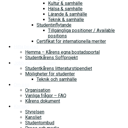
Kultur & samhälle
Hälsa & samhälle
Lärande & samhälle
Teknik & samhälle
Studentinflytande
Tillgängliga positioner / Available
positions
Certifikat för internationella meriter
Hitta bostad
Hemma – Kårens egna bostadsportal
Studentkårens Soffprojekt
Jobb och stipendium
Studentkårens litteraturstipendiet
Möjligheter för studenter
Teknik och samhälle
Om oss
Organisation
Vanliga frågor – FAQ
Kårens dokument
Kontakt
Styrelsen
Kansliet
Studentombud