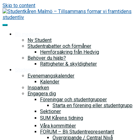
Skip to content
Bli medlem
Ny Student
Studentrabatter och förmåner
Hemförsäkring från Hedvig
Behöver du hjälp?
Rättigheter & skyldigheter
Studentliv
Evenemangskalender
Kalender
Insparken
Engagera dig
Föreningar och studentgrupper
Starta en förening eller studentgrupp
Sektioner
SUM Kårens tidning
Våra kommittéer
FORUM – Bli Studentrepresentant
Övergripande / Central Nivå