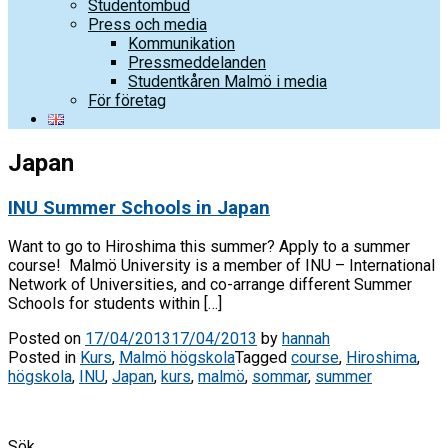
Studentombud
Press och media
Kommunikation
Pressmeddelanden
Studentkåren Malmö i media
För företag
Japan
INU Summer Schools in Japan
Want to go to Hiroshima this summer? Apply to a summer
course! Malmö University is a member of INU – International
Network of Universities, and co-arrange different Summer
Schools for students within […]
Posted on
17/04/2013
17/04/2013
by
hannah
Posted in
Kurs
,
Malmö högskola
Tagged
course
,
Hiroshima
,
högskola
,
INU
,
Japan
,
kurs
,
malmö
,
sommar
,
summer
Sök