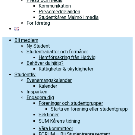
Press och media
Kommunikation
Pressmeddelanden
Studentkåren Malmö i media
För företag
Bli medlem
Ny Student
Studentrabatter och förmåner
Hemförsäkring från Hedvig
Behöver du hjälp?
Rättigheter & skyldigheter
Studentliv
Evenemangskalender
Kalender
Insparken
Engagera dig
Föreningar och studentgrupper
Starta en förening eller studentgrupp
Sektioner
SUM Kårens tidning
Våra kommittéer
FORUM – Bli Studentrepresentant