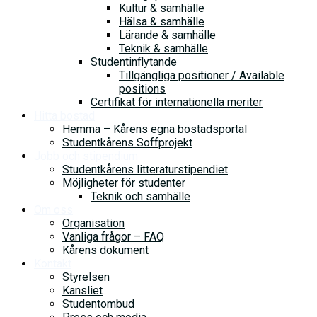
Kultur & samhälle
Hälsa & samhälle
Lärande & samhälle
Teknik & samhälle
Studentinflytande
Tillgängliga positioner / Available
positions
Certifikat för internationella meriter
Hitta bostad
Hemma – Kårens egna bostadsportal
Studentkårens Soffprojekt
Jobb och stipendium
Studentkårens litteraturstipendiet
Möjligheter för studenter
Teknik och samhälle
Om oss
Organisation
Vanliga frågor – FAQ
Kårens dokument
Kontakt
Styrelsen
Kansliet
Studentombud