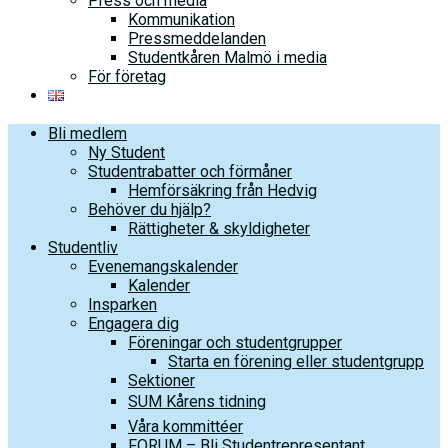
Press och media
Kommunikation
Pressmeddelanden
Studentkåren Malmö i media
För företag
Bli medlem
Ny Student
Studentrabatter och förmåner
Hemförsäkring från Hedvig
Behöver du hjälp?
Rättigheter & skyldigheter
Studentliv
Evenemangskalender
Kalender
Insparken
Engagera dig
Föreningar och studentgrupper
Starta en förening eller studentgrupp
Sektioner
SUM Kårens tidning
Våra kommittéer
FORUM – Bli Studentrepresentant