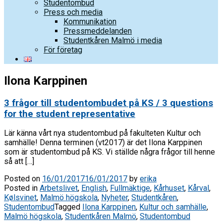
Studentombud
Press och media
Kommunikation
Pressmeddelanden
Studentkåren Malmö i media
För företag
Ilona Karppinen
3 frågor till studentombudet på KS / 3 questions
for the student representative
Lär känna vårt nya studentombud på fakulteten Kultur och
samhälle! Denna terminen (vt2017) är det Ilona Karppinen
som är studentombud på KS. Vi ställde några frågor till henne
så att […]
Posted on
16/01/2017
16/01/2017
by
erika
Posted in
Arbetslivet
,
English
,
Fullmäktige
,
Kårhuset
,
Kårval
,
Kølsvinet
,
Malmö högskola
,
Nyheter
,
Studentkåren
,
Studentombud
Tagged
Ilona Karppinen
,
Kultur och samhälle
,
Malmö högskola
,
Studentkåren Malmö
,
Studentombud