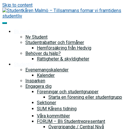
Skip to content
Bli medlem
Ny Student
Studentrabatter och förmåner
Hemförsäkring från Hedvig
Behöver du hjälp?
Rättigheter & skyldigheter
Studentliv
Evenemangskalender
Kalender
Insparken
Engagera dig
Föreningar och studentgrupper
Starta en förening eller studentgrupp
Sektioner
SUM Kårens tidning
Våra kommittéer
FORUM – Bli Studentrepresentant
Övergripande / Central Nivå