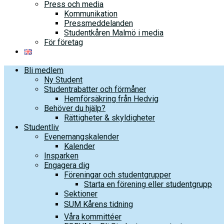
Press och media
Kommunikation
Pressmeddelanden
Studentkåren Malmö i media
För företag
Bli medlem
Ny Student
Studentrabatter och förmåner
Hemförsäkring från Hedvig
Behöver du hjälp?
Rättigheter & skyldigheter
Studentliv
Evenemangskalender
Kalender
Insparken
Engagera dig
Föreningar och studentgrupper
Starta en förening eller studentgrupp
Sektioner
SUM Kårens tidning
Våra kommittéer