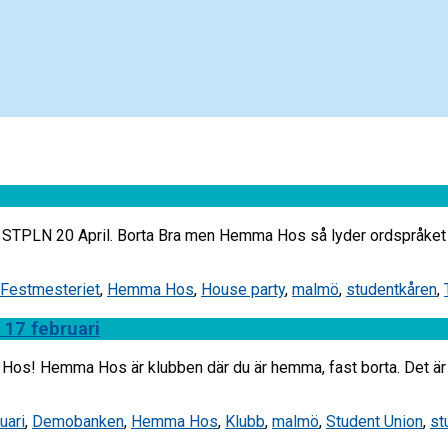
TPLN 20 April. Borta Bra men Hemma Hos så lyder ordspråket nä
Festmesteriet
,
Hemma Hos
,
House party
,
malmö
,
studentkåren
,
17 februari
s! Hemma Hos är klubben där du är hemma, fast borta. Det är kl
uari
,
Demobanken
,
Hemma Hos
,
Klubb
,
malmö
,
Student Union
,
st