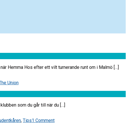
r Hemma Hos efter ett vilt turnerande runt om i Malmö […]
The Union
ubben som du går till när du […]
udentkåren
,
Tips
1 Comment