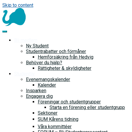
Skip to content
Bli medlem
Ny Student
Studentrabatter och förmåner
Hemförsäkring från Hedvig
Behöver du hjälp?
Rättigheter & skyldigheter
Studentliv
Evenemangskalender
Kalender
Insparken
Engagera dig
Föreningar och studentgrupper
Starta en förening eller studentgrupp
Sektioner
SUM Kårens tidning
Våra kommittéer