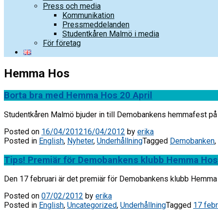
Press och media
Kommunikation
Pressmeddelanden
Studentkåren Malmö i media
För företag
Hemma Hos
Borta bra med Hemma Hos 20 April
Studentkåren Malmö bjuder in till Demobankens hemmafest på S
Posted on
16/04/2012
16/04/2012
by
erika
Posted in
English
,
Nyheter
,
Underhållning
Tagged
Demobanken
,
Tips! Premiär för Demobankens klubb Hemma Hos 
Den 17 februari är det premiär för Demobankens klubb Hemma Ho
Posted on
07/02/2012
by
erika
Posted in
English
,
Uncategorized
,
Underhållning
Tagged
17 febr