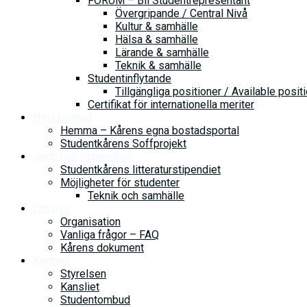
FORUM – Bli Studentrepresentant
Övergripande / Central Nivå
Kultur & samhälle
Hälsa & samhälle
Lärande & samhälle
Teknik & samhälle
Studentinflytande
Tillgängliga positioner / Available posit
Certifikat för internationella meriter
Hitta bostad
Hemma – Kårens egna bostadsportal
Studentkårens Soffprojekt
Jobb och stipendium
Studentkårens litteraturstipendiet
Möjligheter för studenter
Teknik och samhälle
Om oss
Organisation
Vanliga frågor – FAQ
Kårens dokument
Kontakt
Styrelsen
Kansliet
Studentombud