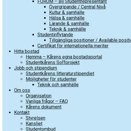
FORUM – Bli Studentrepresentant
Övergripande / Central Nivå
Kultur & samhälle
Hälsa & samhälle
Lärande & samhälle
Teknik & samhälle
Studentinflytande
Tillgängliga positioner / Available posit
Certifikat för internationella meriter
Hitta bostad
Hemma – Kårens egna bostadsportal
Studentkårens Soffprojekt
Jobb och stipendium
Studentkårens litteraturstipendiet
Möjligheter för studenter
Teknik och samhälle
Om oss
Organisation
Vanliga frågor – FAQ
Kårens dokument
Kontakt
Styrelsen
Kansliet
Studentombud