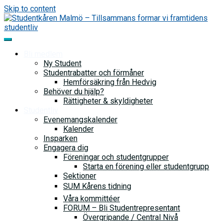
Skip to content
Bli medlem
Ny Student
Studentrabatter och förmåner
Hemförsäkring från Hedvig
Behöver du hjälp?
Rättigheter & skyldigheter
Studentliv
Evenemangskalender
Kalender
Insparken
Engagera dig
Föreningar och studentgrupper
Starta en förening eller studentgrupp
Sektioner
SUM Kårens tidning
Våra kommittéer
FORUM – Bli Studentrepresentant
Övergripande / Central Nivå