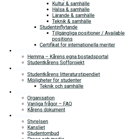
Kultur & samhälle
Hälsa & samhälle
Lärande & samhälle
Teknik & samhälle
Studentinflytande
Tillgängliga positioner / Available
positions
Certifikat för internationella meriter
Hitta bostad
Hemma – Kårens egna bostadsportal
Studentkårens Soffprojekt
Jobb och stipendium
Studentkårens litteraturstipendiet
Möjligheter för studenter
Teknik och samhälle
Om oss
Organisation
Vanliga frågor – FAQ
Kårens dokument
Kontakt
Styrelsen
Kansliet
Studentombud