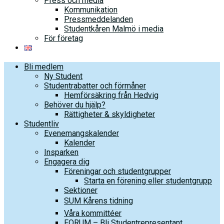
Press och media
Kommunikation
Pressmeddelanden
Studentkåren Malmö i media
För företag
Bli medlem
Ny Student
Studentrabatter och förmåner
Hemförsäkring från Hedvig
Behöver du hjälp?
Rättigheter & skyldigheter
Studentliv
Evenemangskalender
Kalender
Insparken
Engagera dig
Föreningar och studentgrupper
Starta en förening eller studentgrupp
Sektioner
SUM Kårens tidning
Våra kommittéer
FORUM – Bli Studentrepresentant