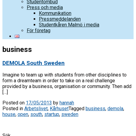
Studentombud
Press och media
Kommunikation
Pressmeddelanden
Studentkåren Malmö i media
För företag
business
DEMOLA South Sweden
Imagine to team up with students from other disciplines to
form a dreamteam in order to take on a real challenge
provided by a business, organisation or community. Then add
[…]
Posted on
17/05/2013
by
hannah
Posted in
Arbetslivet
,
Kårhuset
Tagged
business
,
demola
,
house
,
open
,
south
,
startup
,
sweden
Sök