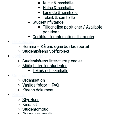
Kultur & samhälle
Hälsa & samhälle
Lärande & samhälle
Teknik & samhälle
Studentinflytande
Tillgängliga positioner / Available
positions
Certifikat för internationella meriter
Hitta bostad
Hemma – Kårens egna bostadsportal
Studentkårens Soffprojekt
Jobb och stipendium
Studentkårens litteraturstipendiet
Möjligheter för studenter
Teknik och samhälle
Om oss
Organisation
Vanliga frågor – FAQ
Kårens dokument
Kontakt
Styrelsen
Kansliet
Studentombud