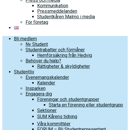
Press och media
Kommunikation
Pressmeddelanden
Studentkåren Malmö i media
För företag
Bli medlem
Ny Student
Studentrabatter och förmåner
Hemförsäkring från Hedvig
Behöver du hjälp?
Rättigheter & skyldigheter
Studentliv
Evenemangskalender
Kalender
Insparken
Engagera dig
Föreningar och studentgrupper
Starta en förening eller studentgrupp
Sektioner
SUM Kårens tidning
Våra kommittéer
FORUM – Bli Studentrepresentant