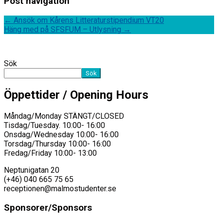
Post navigation
←
Ansök om Kårens Litteraturstipendium VT20
Häng med på SFSFUM – Utlysning
→
Sök
Sök
Öppettider / Opening Hours
Måndag/Monday STÄNGT/CLOSED
Tisdag/Tuesday. 10:00- 16:00
Onsdag/Wednesday 10:00- 16:00
Torsdag/Thursday 10:00- 16:00
Fredag/Friday 10:00- 13:00
Neptunigatan 20
(+46) 040 665 75 65
receptionen@malmostudenter.se
Sponsorer/Sponsors