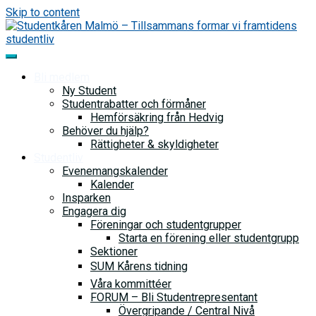
Skip to content
Bli medlem
Ny Student
Studentrabatter och förmåner
Hemförsäkring från Hedvig
Behöver du hjälp?
Rättigheter & skyldigheter
Studentliv
Evenemangskalender
Kalender
Insparken
Engagera dig
Föreningar och studentgrupper
Starta en förening eller studentgrupp
Sektioner
SUM Kårens tidning
Våra kommittéer
FORUM – Bli Studentrepresentant
Övergripande / Central Nivå