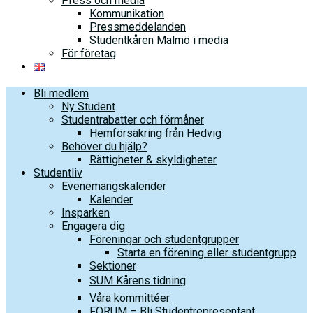
Press och media
Kommunikation
Pressmeddelanden
Studentkåren Malmö i media
För företag
Bli medlem
Ny Student
Studentrabatter och förmåner
Hemförsäkring från Hedvig
Behöver du hjälp?
Rättigheter & skyldigheter
Studentliv
Evenemangskalender
Kalender
Insparken
Engagera dig
Föreningar och studentgrupper
Starta en förening eller studentgrupp
Sektioner
SUM Kårens tidning
Våra kommittéer
FORUM – Bli Studentrepresentant