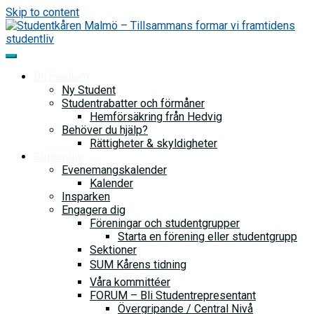
Skip to content
Bli medlem
Ny Student
Studentrabatter och förmåner
Hemförsäkring från Hedvig
Behöver du hjälp?
Rättigheter & skyldigheter
Studentliv
Evenemangskalender
Kalender
Insparken
Engagera dig
Föreningar och studentgrupper
Starta en förening eller studentgrupp
Sektioner
SUM Kårens tidning
Våra kommittéer
FORUM – Bli Studentrepresentant
Övergripande / Central Nivå