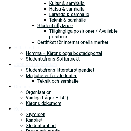
Kultur & samhälle
Hälsa & samhälle
Lärande & samhälle
Teknik & samhälle
Studentinflytande
Tillgängliga positioner / Available
positions
Certifikat för internationella meriter
Hitta bostad
Hemma – Kårens egna bostadsportal
Studentkårens Soffprojekt
Jobb och stipendium
Studentkårens litteraturstipendiet
Möjligheter för studenter
Teknik och samhälle
Om oss
Organisation
Vanliga frågor – FAQ
Kårens dokument
Kontakt
Styrelsen
Kansliet
Studentombud