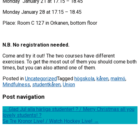
Monday January 21 at 17.15 – 18.45
Monday January 28 at 17.15 – 18.45
Place: Room C 127 in Orkanen, bottom floor
N.B. No registration needed.
Come and try it out! The two courses have different
exercises. To get the most out of them you should come both
times, but you can also attend one of them.
Posted in
Uncategorized
Tagged
högskola
,
kåren
,
malmö
,
Mindfulness
,
studentkåren
,
Union
Post navigation
←
Glad Jul alla härliga studenter! ? / Merry Christmas all you
lovely students! ?
Se Tre Kronor Live! / Watch Hockey Live!
→