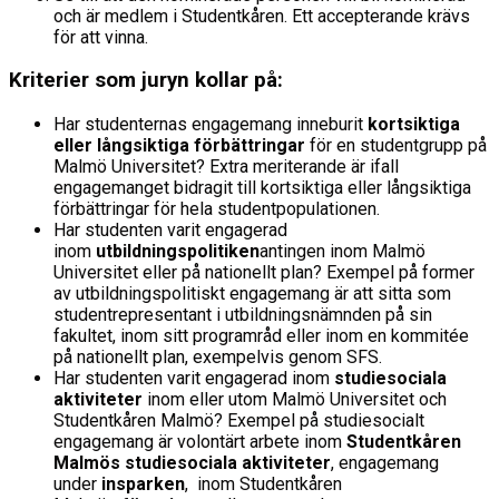
och är medlem i Studentkåren. Ett accepterande krävs
för att vinna.
Kriterier som juryn kollar på:
Har studenternas engagemang inneburit
kortsiktiga
eller långsiktiga förbättringar
för en studentgrupp på
Malmö Universitet? Extra meriterande är ifall
engagemanget bidragit till kortsiktiga eller långsiktiga
förbättringar för hela studentpopulationen.
Har studenten varit engagerad
inom
utbildningspolitiken
antingen inom Malmö
Universitet eller på nationellt plan? Exempel på former
av utbildningspolitiskt engagemang är att sitta som
studentrepresentant i utbildningsnämnden på sin
fakultet, inom sitt programråd eller inom en kommitée
på nationellt plan, exempelvis genom SFS.
Har studenten varit engagerad inom
studiesociala
aktiviteter
inom eller utom Malmö Universitet och
Studentkåren Malmö? Exempel på studiesocialt
engagemang är volontärt arbete inom
Studentkåren
Malmös studiesociala aktiviteter
, engagemang
under
insparken
, inom Studentkåren