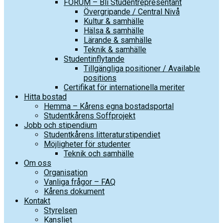
FORUM – Bli Studentrepresentant
Övergripande / Central Nivå
Kultur & samhälle
Hälsa & samhälle
Lärande & samhälle
Teknik & samhälle
Studentinflytande
Tillgängliga positioner / Available
positions
Certifikat för internationella meriter
Hitta bostad
Hemma – Kårens egna bostadsportal
Studentkårens Soffprojekt
Jobb och stipendium
Studentkårens litteraturstipendiet
Möjligheter för studenter
Teknik och samhälle
Om oss
Organisation
Vanliga frågor – FAQ
Kårens dokument
Kontakt
Styrelsen
Kansliet