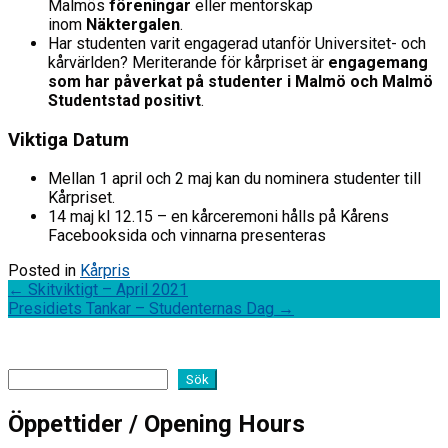
Malmös
föreningar
eller mentorskap
inom
Näktergalen
.
Har studenten varit engagerad utanför Universitet- och
kårvärlden? Meriterande för kårpriset är
engagemang
som har påverkat på studenter i Malmö och Malmö
Studentstad positivt
.
Viktiga Datum
Mellan 1 april och 2 maj kan du nominera studenter till
Kårpriset.
14 maj kl 12.15 – en kårceremoni hålls på Kårens
Facebooksida och vinnarna presenteras
Posted in
Kårpris
Post
←
Skitviktigt – April 2021
Presidiets Tankar – Studenternas Dag
→
navigation
Sök
Sök
Öppettider / Opening Hours