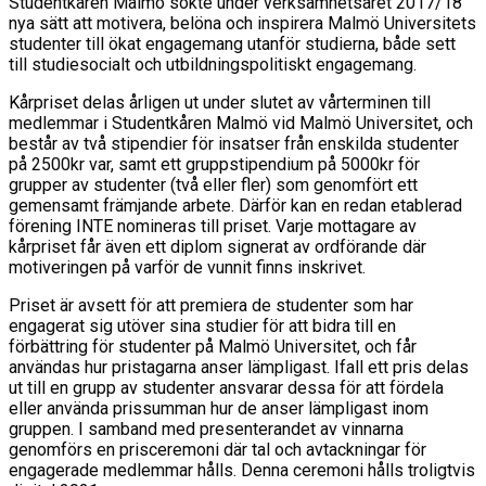
Studentkåren Malmö sökte under verksamhetsåret 2017/18
nya sätt att motivera, belöna och inspirera Malmö Universitets
studenter till ökat engagemang utanför studierna, både sett
till studiesocialt och utbildningspolitiskt engagemang.
Kårpriset delas årligen ut under slutet av vårterminen till
medlemmar i Studentkåren Malmö vid Malmö Universitet, och
består av två stipendier för insatser från enskilda studenter
på 2500kr var, samt ett gruppstipendium på 5000kr för
grupper av studenter (två eller fler) som genomfört ett
gemensamt främjande arbete. Därför kan en redan etablerad
förening INTE nomineras till priset. Varje mottagare av
kårpriset får även ett diplom signerat av ordförande där
motiveringen på varför de vunnit finns inskrivet.
Priset är avsett för att premiera de studenter som har
engagerat sig utöver sina studier för att bidra till en
förbättring för studenter på Malmö Universitet, och får
användas hur pristagarna anser lämpligast. Ifall ett pris delas
ut till en grupp av studenter ansvarar dessa för att fördela
eller använda prissumman hur de anser lämpligast inom
gruppen. I samband med presenterandet av vinnarna
genomförs en prisceremoni där tal och avtackningar för
engagerade medlemmar hålls. Denna ceremoni hålls troligtvis