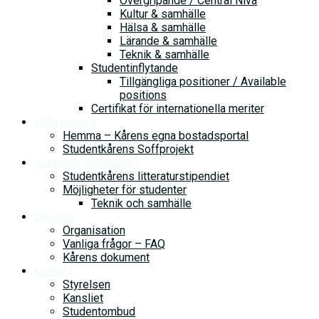
Övergripande / Central Nivå
Kultur & samhälle
Hälsa & samhälle
Lärande & samhälle
Teknik & samhälle
Studentinflytande
Tillgängliga positioner / Available
positions
Certifikat för internationella meriter
Hitta bostad
Hemma – Kårens egna bostadsportal
Studentkårens Soffprojekt
Jobb och stipendium
Studentkårens litteraturstipendiet
Möjligheter för studenter
Teknik och samhälle
Om oss
Organisation
Vanliga frågor – FAQ
Kårens dokument
Kontakt
Styrelsen
Kansliet
Studentombud