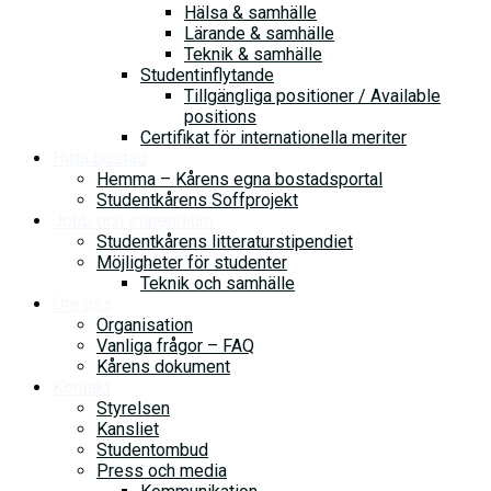
Hälsa & samhälle
Lärande & samhälle
Teknik & samhälle
Studentinflytande
Tillgängliga positioner / Available
positions
Certifikat för internationella meriter
Hitta bostad
Hemma – Kårens egna bostadsportal
Studentkårens Soffprojekt
Jobb och stipendium
Studentkårens litteraturstipendiet
Möjligheter för studenter
Teknik och samhälle
Om oss
Organisation
Vanliga frågor – FAQ
Kårens dokument
Kontakt
Styrelsen
Kansliet
Studentombud
Press och media