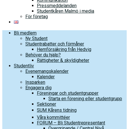
Kommunikation
Pressmeddelanden
Studentkåren Malmö i media
För företag
Bli medlem
Ny Student
Studentrabatter och förmåner
Hemförsäkring från Hedvig
Behöver du hjälp?
Rättigheter & skyldigheter
Studentliv
Evenemangskalender
Kalender
Insparken
Engagera dig
Föreningar och studentgrupper
Starta en förening eller studentgrupp
Sektioner
SUM Kårens tidning
Våra kommittéer
FORUM – Bli Studentrepresentant
Övergripande / Central Nivå