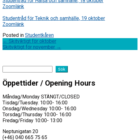
Studentråd för Hälsa och samhälle, 18 oktober
Zoomlänk
Studentråd för Teknik och samhälle, 19 oktober
Zoomlänk
Posted in
Studentkåren
Post
←
Skitviktigt för oktober
Skitviktigt för november
→
navigation
Sök
Sök
Öppettider / Opening Hours
Måndag/Monday STÄNGT/CLOSED
Tisdag/Tuesday. 10:00- 16:00
Onsdag/Wednesday 10:00- 16:00
Torsdag/Thursday 10:00- 16:00
Fredag/Friday 10:00- 13:00
Neptunigatan 20
(+46) 040 665 75 65