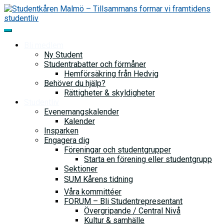
Skip
to
content
Bli medlem
Ny Student
Studentrabatter och förmåner
Hemförsäkring från Hedvig
Behöver du hjälp?
Rättigheter & skyldigheter
Studentliv
Evenemangskalender
Kalender
Insparken
Engagera dig
Föreningar och studentgrupper
Starta en förening eller studentgrupp
Sektioner
SUM Kårens tidning
Våra kommittéer
FORUM – Bli Studentrepresentant
Övergripande / Central Nivå
Kultur & samhälle