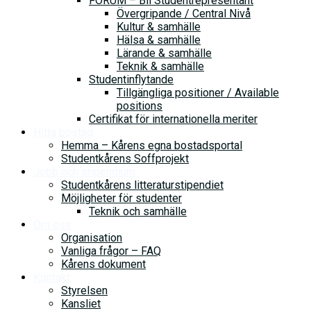
FORUM – Bli Studentrepresentant
Övergripande / Central Nivå
Kultur & samhälle
Hälsa & samhälle
Lärande & samhälle
Teknik & samhälle
Studentinflytande
Tillgängliga positioner / Available
positions
Certifikat för internationella meriter
Hitta bostad
Hemma – Kårens egna bostadsportal
Studentkårens Soffprojekt
Jobb och stipendium
Studentkårens litteraturstipendiet
Möjligheter för studenter
Teknik och samhälle
Om oss
Organisation
Vanliga frågor – FAQ
Kårens dokument
Kontakt
Styrelsen
Kansliet