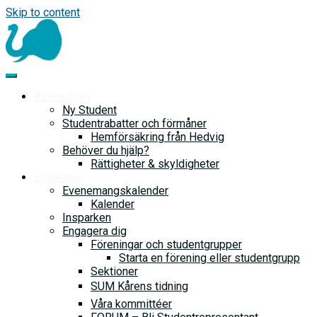
Skip to content
Bli medlem
Ny Student
Studentrabatter och förmåner
Hemförsäkring från Hedvig
Behöver du hjälp?
Rättigheter & skyldigheter
Studentliv
Evenemangskalender
Kalender
Insparken
Engagera dig
Föreningar och studentgrupper
Starta en förening eller studentgrupp
Sektioner
SUM Kårens tidning
Våra kommittéer