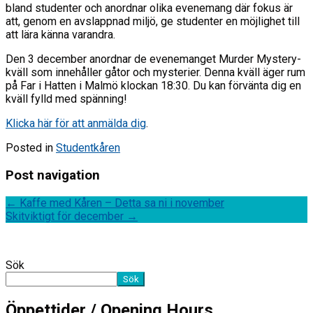
bland studenter och anordnar olika evenemang där fokus är
att, genom en avslappnad miljö, ge studenter en möjlighet till
att lära känna varandra.
Den 3 december anordnar de evenemanget Murder Mystery-
kväll som innehåller gåtor och mysterier. Denna kväll äger rum
på Far i Hatten i Malmö klockan 18:30. Du kan förvänta dig en
kväll fylld med spänning!
Klicka här för att anmälda dig
.
Posted in
Studentkåren
Post navigation
←
Kaffe med Kåren – Detta sa ni i november
Skitviktigt för december
→
Sök
Sök
Öppettider / Opening Hours