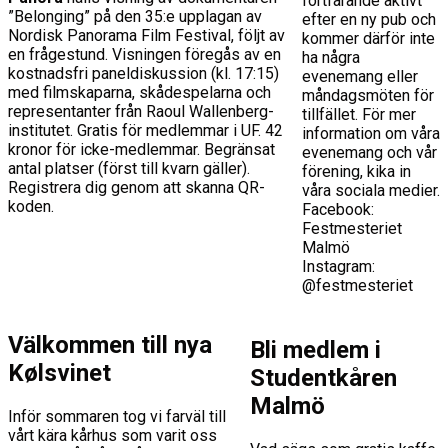
fortfarande aktivt
”Belonging” på den 35:e upplagan av
efter en ny pub och
Nordisk Panorama Film Festival, följt av
kommer därför inte
en frågestund. Visningen föregås av en
ha några
kostnadsfri paneldiskussion (kl. 17:15)
evenemang eller
med filmskaparna, skådespelarna och
måndagsmöten för
representanter från Raoul Wallenberg-
tillfället. För mer
institutet. Gratis för medlemmar i UF. 42
information om våra
kronor för icke-medlemmar. Begränsat
evenemang och vår
antal platser (först till kvarn gäller).
förening, kika in
Registrera dig genom att skanna QR-
våra sociala medier.
koden.
Facebook:
Festmesteriet
Malmö
Instagram:
@festmesteriet
Välkommen till nya
Bli medlem i
Kølsvinet
Studentkåren
Malmö
Inför sommaren tog vi farväl till
vårt kära kårhus som varit oss