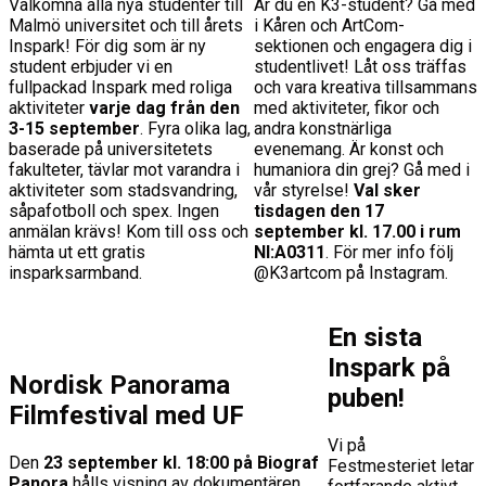
Välkomna alla nya studenter till
Är du en K3-student? Gå med
Malmö universitet och till årets
i Kåren och ArtCom-
Inspark! För dig som är ny
sektionen och engagera dig i
student erbjuder vi en
studentlivet! Låt oss träffas
fullpackad Inspark med roliga
och vara kreativa tillsammans
aktiviteter
varje dag från den
med aktiviteter, fikor och
3-15 september
. Fyra olika lag,
andra konstnärliga
baserade på universitetets
evenemang. Är konst och
fakulteter, tävlar mot varandra i
humaniora din grej? Gå med i
aktiviteter som stadsvandring,
vår styrelse!
Val sker
såpafotboll och spex. Ingen
tisdagen den 17
anmälan krävs! Kom till oss och
september kl. 17.00 i rum
hämta ut ett gratis
NI:A0311
. För mer info följ
insparksarmband.
@K3artcom på Instagram.
En sista
Inspark på
Nordisk Panorama
puben!
Filmfestival med UF
Vi på
Den
23 september kl. 18:00 på Biograf
Festmesteriet letar
Panora
hålls visning av dokumentären