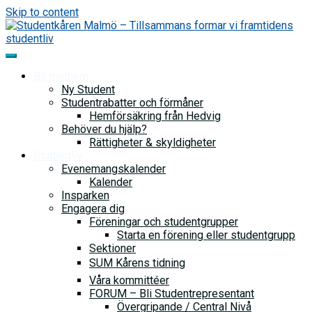
Skip to content
Bli medlem
Ny Student
Studentrabatter och förmåner
Hemförsäkring från Hedvig
Behöver du hjälp?
Rättigheter & skyldigheter
Studentliv
Evenemangskalender
Kalender
Insparken
Engagera dig
Föreningar och studentgrupper
Starta en förening eller studentgrupp
Sektioner
SUM Kårens tidning
Våra kommittéer
FORUM – Bli Studentrepresentant
Övergripande / Central Nivå