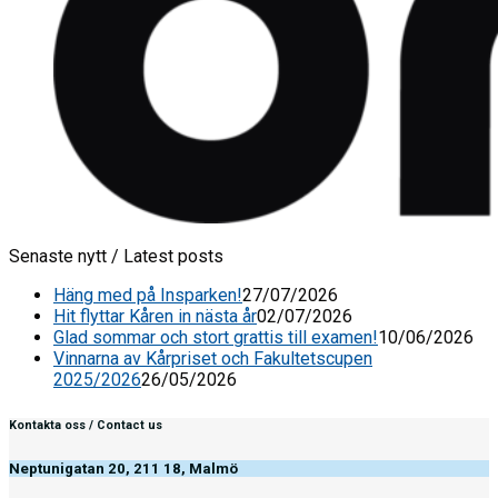
Senaste nytt / Latest posts
Häng med på Insparken!
27/07/2026
Hit flyttar Kåren in nästa år
02/07/2026
Glad sommar och stort grattis till examen!
10/06/2026
Vinnarna av Kårpriset och Fakultetscupen
2025/2026
26/05/2026
Kontakta oss / Contact us
Neptunigatan 20, 211 18, Malmö