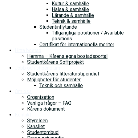
Kultur & samhälle
Hälsa & samhälle
Lärande & samhälle
Teknik & samhälle
Studentinflytande
Tillgängliga positioner / Available
positions
Certifikat för internationella meriter
Hitta bostad
Hemma – Kårens egna bostadsportal
Studentkårens Soffprojekt
Jobb och stipendium
Studentkårens litteraturstipendiet
Möjligheter för studenter
Teknik och samhälle
Om oss
Organisation
Vanliga frågor – FAQ
Kårens dokument
Kontakt
Styrelsen
Kansliet
Studentombud