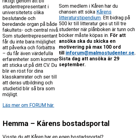
riktigt genom att bli
Som medlem i Kåren har du
studentrepresentant i
chansen att söka
Kårens
universitetets olika
litteraturstipendium
. Ett bidrag på
beslutande och
500 kr till litteratur ges ut till tre
beredande organ på både
studenter när plånboken är tunn och
fakultets- och central nivå.
böcker måste köpas in.
För att
Som studentrepresentant
ansöka ska du skicka en
får du inte bara möjlighet
motivering på max 100 ord
att påverka och förbättra
till
inforum@malmostudenter.se
.
– du får även värdefulla
Sista dag att ansöka är 29
erfarenheter som kommer
september.
att sticka ut på ditt CV. Du
blir en röst för dina
klasskamrater och ser till
att deras utbildning och
studietid blir så bra som
möjligt.
Läs mer om FORUM här.
Hemma – Kårens bostadsportal
Visste du att Kåren har en egen bostadsportal?