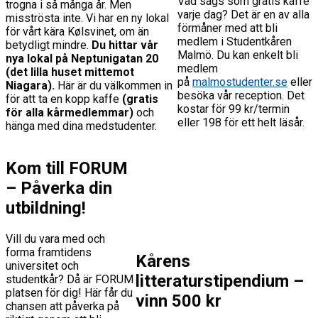
Vad sägs som gratis kaffe
trogna i så många år. Men
varje dag? Det är en av alla
misströsta inte. Vi har en ny lokal
förmåner med att bli
för vårt kära Kølsvinet, om än
medlem i Studentkåren
betydligt mindre.
Du hittar vår
Malmö. Du kan enkelt bli
nya lokal på Neptunigatan 20
medlem
(det lilla huset mittemot
på
malmostudenter.se
eller
Niagara).
Här är du välkommen in
besöka vår reception. Det
för att ta en kopp kaffe
(gratis
kostar för 99 kr/termin
för alla kårmedlemmar)
och
eller 198 för ett helt läsår.
hänga med dina medstudenter.
Kom till FORUM
– Påverka din
utbildning!
Vill du vara med och
forma framtidens
Kårens
universitet och
litteraturstipendium –
studentkår? Då är FORUM
platsen för dig! Här får du
vinn 500 kr
chansen att påverka på