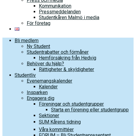
Press och media
Kommunikation
Pressmeddelanden
Studentkåren Malmö i media
För företag
Bli medlem
Ny Student
Studentrabatter och förmåner
Hemförsäkring från Hedvig
Behöver du hjälp?
Rättigheter & skyldigheter
Studentliv
Evenemangskalender
Kalender
Insparken
Engagera dig
Föreningar och studentgrupper
Starta en förening eller studentgrupp
Sektioner
SUM Kårens tidning
Våra kommittéer
FORUM – Bli Studentrepresentant