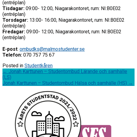
(entréplan)
Tisdagar:
09:00- 12:00, Niagarakontoret, rum: NI:B0E02
(entréplan)
Torsdagar:
13:00- 16:00, Niagarakontoret, rum: NI:B0E02
(entréplan)
Fredagar:
09:00- 12:00, Niagarakontoret, rum: NI:B0E02
(entréplan)
E-post
:
ombudks@malmostudenter.se
Telefon:
070 757 75 67
Posted in
Studentkåren
Post
←
Jonah Karttunen – Studentombud Lärande och samhälle
(LS)
navigation
Jonah Karttunen – Studentombud Hälsa och samhälle (HS)
→