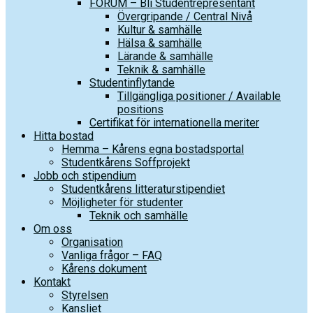
FORUM – Bli Studentrepresentant
Övergripande / Central Nivå
Kultur & samhälle
Hälsa & samhälle
Lärande & samhälle
Teknik & samhälle
Studentinflytande
Tillgängliga positioner / Available
positions
Certifikat för internationella meriter
Hitta bostad
Hemma – Kårens egna bostadsportal
Studentkårens Soffprojekt
Jobb och stipendium
Studentkårens litteraturstipendiet
Möjligheter för studenter
Teknik och samhälle
Om oss
Organisation
Vanliga frågor – FAQ
Kårens dokument
Kontakt
Styrelsen
Kansliet