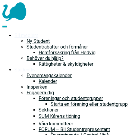
Skip
to
content
Bli medlem
Ny Student
Studentrabatter och förmåner
Hemförsäkring från Hedvig
Behöver du hjälp?
Rättigheter & skyldigheter
Studentliv
Evenemangskalender
Kalender
Insparken
Engagera dig
Föreningar och studentgrupper
Starta en förening eller studentgrupp
Sektioner
SUM Kårens tidning
Våra kommittéer
FORUM – Bli Studentrepresentant