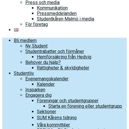
Press och media
Kommunikation
Pressmeddelanden
Studentkåren Malmö i media
För företag
Bli medlem
Ny Student
Studentrabatter och förmåner
Hemförsäkring från Hedvig
Behöver du hjälp?
Rättigheter & skyldigheter
Studentliv
Evenemangskalender
Kalender
Insparken
Engagera dig
Föreningar och studentgrupper
Starta en förening eller studentgrupp
Sektioner
SUM Kårens tidning
Våra kommittéer