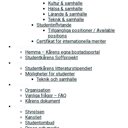
Kultur & samhälle
Hälsa & samhälle
Lärande & samhälle
Teknik & samhälle
Studentinflytande
Tillgängliga positioner / Available
positions
Certifikat för internationella meriter
Hitta bostad
Hemma – Kårens egna bostadsportal
Studentkårens Soffprojekt
Jobb och stipendium
Studentkårens litteraturstipendiet
Möjligheter för studenter
Teknik och samhälle
Om oss
Organisation
Vanliga frågor – FAQ
Kårens dokument
Kontakt
Styrelsen
Kansliet
Studentombud