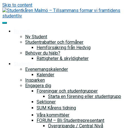
Skip to content
Bli medlem
Ny Student
Studentrabatter och förmåner
Hemförsäkring från Hedvig
Behöver du hjälp?
Rättigheter & skyldigheter
Studentliv
Evenemangskalender
Kalender
Insparken
Engagera dig
Föreningar och studentgrupper
Starta en förening eller studentgrupp
Sektioner
SUM Kårens tidning
Våra kommittéer
FORUM – Bli Studentrepresentant
Övergripande / Central Nivå