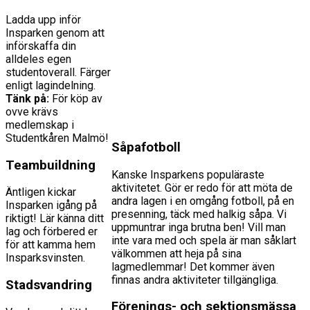
Ladda upp inför
Insparken genom att
införskaffa din
alldeles egen
studentoverall. Färger
enligt lagindelning.
Tänk på:
För köp av
ovve krävs
medlemskap i
Studentkåren Malmö!
Såpafotboll
Teambuildning
Kanske Insparkens populäraste
aktivitetet. Gör er redo för att möta de
Äntligen kickar
andra lagen i en omgång fotboll, på en
Insparken igång på
presenning, täck med halkig såpa. Vi
riktigt! Lär känna ditt
uppmuntrar inga brutna ben! Vill man
lag och förbered er
inte vara med och spela är man såklart
för att kamma hem
välkommen att heja på sina
Insparksvinsten.
lagmedlemmar! Det kommer även
finnas andra aktiviteter tillgängliga.
Stadsvandring
Förenings- och sektionsmässa