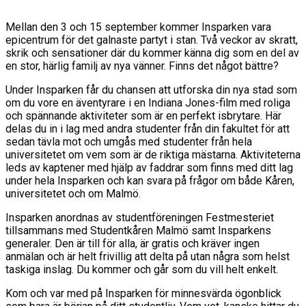
Mellan den 3 och 15 september kommer Insparken vara
epicentrum för det galnaste partyt i stan. Två veckor av skratt,
skrik och sensationer där du kommer känna dig som en del av
en stor, härlig familj av nya vänner. Finns det något bättre?
Under Insparken får du chansen att utforska din nya stad som
om du vore en äventyrare i en Indiana Jones-film med roliga
och spännande aktiviteter som är en perfekt isbrytare. Här
delas du in i lag med andra studenter från din fakultet för att
sedan tävla mot och umgås med studenter från hela
universitetet om vem som är de riktiga mästarna. Aktiviteterna
leds av kaptener med hjälp av faddrar som finns med ditt lag
under hela Insparken och kan svara på frågor om både Kåren,
universitetet och om Malmö.
Insparken anordnas av studentföreningen Festmesteriet
tillsammans med Studentkåren Malmö samt Insparkens
generaler. Den är till för alla, är gratis och kräver ingen
anmälan och är helt frivillig att delta på utan några som helst
taskiga inslag. Du kommer och går som du vill helt enkelt.
Kom och var med på Insparken för minnesvärda ögonblick