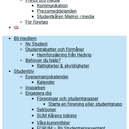
Press och media
Kommunikation
Pressmeddelanden
Studentkåren Malmö i media
För företag
Bli medlem
Ny Student
Studentrabatter och förmåner
Hemförsäkring från Hedvig
Behöver du hjälp?
Rättigheter & skyldigheter
Studentliv
Evenemangskalender
Kalender
Insparken
Engagera dig
Föreningar och studentgrupper
Starta en förening eller studentgrupp
Sektioner
SUM Kårens tidning
Våra kommittéer
FORUM – Bli Studentrepresentant