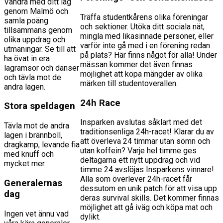
Vandra med ditt lag
genom Malmö och
Träffa studentkårens olika föreningar
samla poäng
och sektioner. Utöka ditt sociala nät,
tillsammans genom
mingla med likasinnade personer, eller
olika uppdrag och
varför inte gå med i en förening redan
utmaningar. Se till att
på plats? Här finns något för alla! Under
ha övat in era
mässan kommer det även finnas
lagramsor och danser
möjlighet att köpa mängder av olika
och tävla mot de
märken till studentoverallen.
andra lagen.
24h Race
Stora speldagen
Insparken avslutas såklart med det
Tävla mot de andra
traditionsenliga 24h-racet! Klarar du av
lagen i brännboll,
att överleva 24 timmar utan sömn och
dragkamp, levande fia
utan koffein? Varje hel timme ges
med knuff och
deltagarna ett nytt uppdrag och vid
mycket mer.
timme 24 avslöjas Insparkens vinnare!
Alla som överlever 24h-racet får
Generalernas
dessutom en unik patch för att visa upp
dag
deras survival skills. Det kommer finnas
möjlighet att gå iväg och köpa mat och
Ingen vet ännu vad
dylikt.