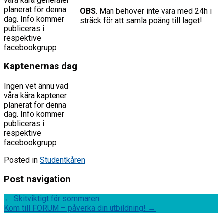
våra kära generaler
planerat för denna
OBS
. Man behöver inte vara med 24h i
dag. Info kommer
sträck för att samla poäng till laget!
publiceras i
respektive
facebookgrupp.
Kaptenernas dag
Ingen vet ännu vad
våra kära kaptener
planerat för denna
dag. Info kommer
publiceras i
respektive
facebookgrupp.
Posted in
Studentkåren
Post navigation
←
Skitviktigt för sommaren
Kom till FORUM – påverka din utbildning!
→