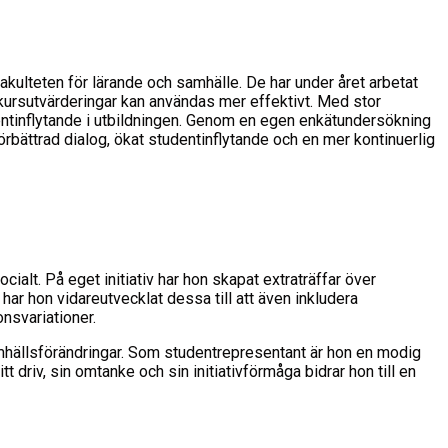
lteten för lärande och samhälle. De har under året arbetat
kursutvärderingar kan användas mer effektivt. Med stor
dentinflytande i utbildningen. Genom en egen enkätundersökning
förbättrad dialog, ökat studentinflytande och en mer kontinuerlig
alt. På eget initiativ har hon skapat extraträffar över
r hon vidareutvecklat dessa till att även inkludera
onsvariationer.
hällsförändringar. Som studentrepresentant är hon en modig
 driv, sin omtanke och sin initiativförmåga bidrar hon till en