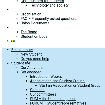
Opportunities for students
Technology and society
About us
Organisation
FAQ – Frequently asked questions
Union Documents
Contact
The Board
Student ombuds
Be a member
New Student
Do you need help
Student life
Our Activities
Get engaged
Introduction Weeks
Associations and Student Groups
Start an Association or Student Group
Sections
Our committees
SUM – the Unions magazine
FORUM – Student representatives