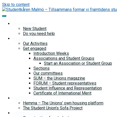
Skip to content
Be a member
New Student
Do you need help
Student life
Our Activities
Get engaged
Introduction Weeks
Associations and Student Groups
Start an Association or Student Group
Sections
Our committees
SUM – the Unions magazine
FORUM – Student representatives
Student Influence and Representation
Certificate of International Merit
Housing
Hemma – The Unions’ own housing platform
The Student Union’s Sofa Project
Literature Scholarship