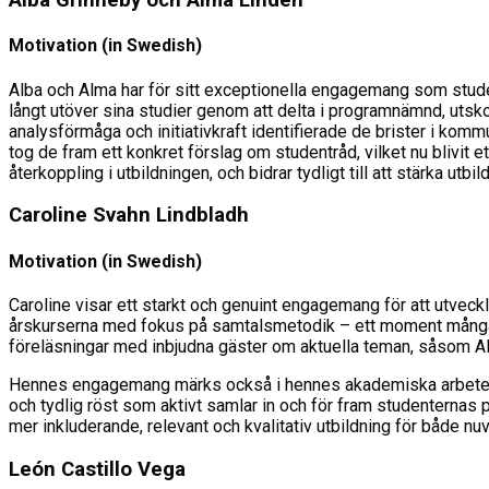
Alba Grinneby och Alma Lindén
Motivation (in Swedish)
Alba och Alma har för sitt exceptionella engagemang som stud
långt utöver sina studier genom att delta i programnämnd, uts
analysförmåga och initiativkraft identifierade de brister i ko
tog de fram ett konkret förslag om studentråd, vilket nu blivit 
återkoppling i utbildningen, och bidrar tydligt till att stärka utbil
Caroline Svahn Lindbladh
Motivation (in Swedish)
Caroline visar ett starkt och genuint engagemang för att utveckl
årskurserna med fokus på samtalsmetodik – ett moment många stu
föreläsningar med inbjudna gäster om aktuella teman, såsom AI 
Hennes engagemang märks också i hennes akademiska arbete, dä
och tydlig röst som aktivt samlar in och för fram studenternas pe
mer inkluderande, relevant och kvalitativ utbildning för både nu
León Castillo Vega