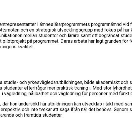
entrepresentanter i ämneslärarprogrammets programnämnd vid faku
kottsmöten och en strategisk utvecklingsgrupp med fokus på hur 
mmunikationen mellan studenter och lärare samt ett begränsat stu
ett pilotprojekt på programmet. Deras arbete har lagt grunden för 
dningens kvalitet.
a studie- och yrkesvägledarutbildningen, både akademiskt och soci
denter efterfrågar mer praktisk träning i. Med stor lyhördhet ha
i vägledning, hållbarhet och vägledning för personer med funkti
r hon undersökt hur utbildningen kan utvecklas i takt med sam
rspektiv, och inte tvekar att säga ifrån när det behövs. Genom sitt
varande och framtida studenter.